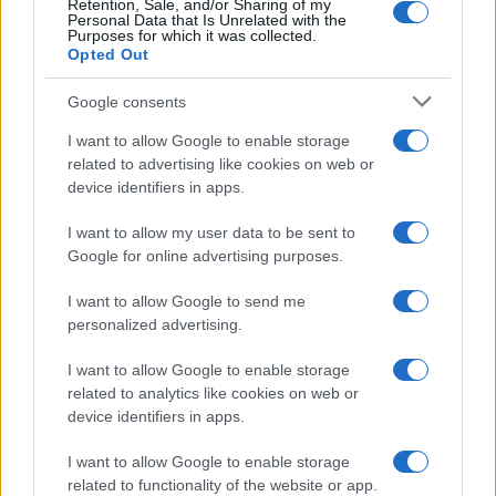
Retention, Sale, and/or Sharing of my
Personal Data that Is Unrelated with the
Purposes for which it was collected.
Opted Out
Google consents
I want to allow Google to enable storage
related to advertising like cookies on web or
device identifiers in apps.
I want to allow my user data to be sent to
Google for online advertising purposes.
I want to allow Google to send me
personalized advertising.
I want to allow Google to enable storage
related to analytics like cookies on web or
device identifiers in apps.
I want to allow Google to enable storage
related to functionality of the website or app.