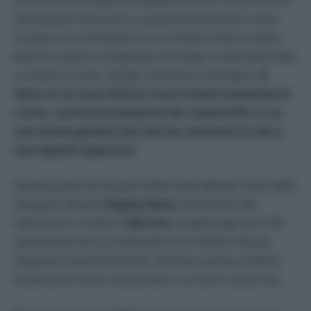
sensazione che provo su questa poltroncina rossa
ricoperta da centinaia di rose di feltro fatte a mano.
Bella da vedere, artigianato di pregio e splendida idea
a cavallo tra arte, design e pensiero ecologico.
Il
feltro di cui sono fatte le rose è infatti materiale di
riciclo, scarto di produzione dei calzaturifici a cui
una mente geniale non solo ha restituito la vita e
una dignità superiore!
Questa poltrona fa parte della linea
Muchas rosas
della
designer italiana
Angela Mensi
, fondatrice del
laboratorio creativo
13RiCrea
. Angela dagli anni ’90
sperimenta nel suo laboratorio il riutilizzo dei più
disparati materiali dal PVC alla tela nautica al feltro,
materiali di scarto industriale a cui dare nuova vita.