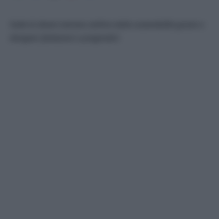
Sedie & divani entrano nell’era della sostenibilità grazie a
designer fantasiosi e pragmatici