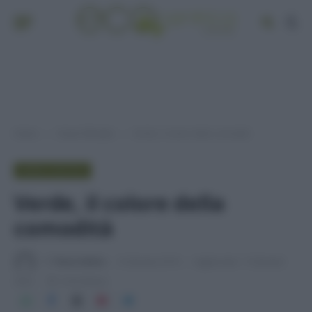
Home
Green lifestyle
Verde, il colore della comodità
»
»
GREEN LIFESTYLE
Verde, il colore della
comodità
Di
Tessa Gelisio
6 Gennaio 2016
Aggiornato:
5 Gennaio
2023
3 min lettura