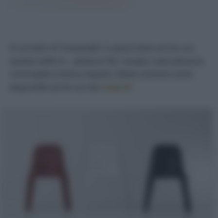
Il concetto di “essenziale” si sposa bene anche con
queste sedie in… plastica? No, canapa: naturalissima,
rinnovabile e basso impatto. Molte soluzioni simili
disponibili anche sul sito
Linea B
.