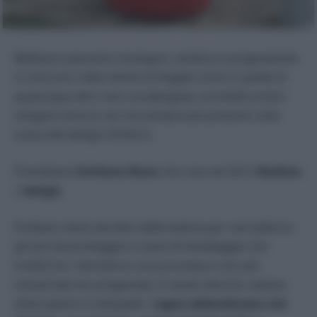
Bellezza e pensiero ecologico, estetica e pragmaticità
si uniscono nella mente di Angela come in quella di
qualunque altro vero ecodesigner, architetti-artisti-
artigiani ancora rari ma sempre più presenti sulla
scena del design d’interni.
Prendiamo
Emiliano Bona
che crea nel 2012
Sbobina
| design.
Emiliano viene attratto dalle bobine per cavi elettrici,
gli assi da ponteggio e casse di imballaggio che
trasforma, “attraverso una procedura non più
industriale ma artigianale, in tavoli, librerie, sedute,
attaccapanni e lampade”.
Legno abbandonato che