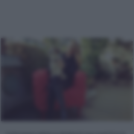
Come essere seduta su dozzine di rose rosse! Ecco la