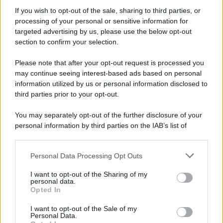
If you wish to opt-out of the sale, sharing to third parties, or
processing of your personal or sensitive information for
targeted advertising by us, please use the below opt-out
section to confirm your selection.
Please note that after your opt-out request is processed you
may continue seeing interest-based ads based on personal
APPENA PUBBLICATI
information utilized by us or personal information disclosed to
third parties prior to your opt-out.
Costume da buttare? Ecco 8 consigli per farlo durare di più
You may separately opt-out of the further disclosure of your
Perché alcune maglie in cotone sono morbide e altre
personal information by third parties on the IAB’s list of
ruvide? Ecco come sceglierle
downstream participants.
Il mare è davvero più pulito alle 8 o alle 18? Ecco quando
Personal Data Processing Opt Outs
This information may also be disclosed by us to third parties
fare il bagno
on the IAB’s List of Downstream Participants that may further
I want to opt-out of the Sharing of my
disclose it to other third parties.
personal data.
Come pulire le foglie delle piante da appartamento dalla
Opted In
Please note that this website/app uses one or more Google
polvere per aiutarle a fare la fotosintesi
services and may gather and store information including but
I want to opt-out of the Sale of my
Personal Data.
not limited to your visit or usage behaviour. You may click to
Sbrinare il freezer in pochi minuti: perché 2 millimetri di