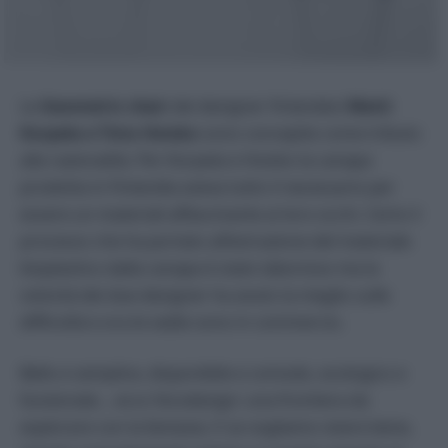
Le
Geometric chair
dei designer finlandesi
Matti
Korpela e Timo Hoisko
sono concepite come tributo
alla razionalità. Per Korpela e Hoisko la canapa
prodotta in Finlandia aveva tutto il necessario per
essere un materiali affascinante ai loro occhi. Certo il
processo che ha portato all’estrazione del materiale
bioplastico dalla canapa è stato laborioso ma la
volontà dei due designer ha avuto la meglio sulle
difficoltà e ora le sedie sono in commercio.
Bello e semplice, disponibile e comodo, ecologico e
funzionale… ecco l’ecodesign: una frontiera da
esplorare con la fantasia. E se vogliamo vivere bene,