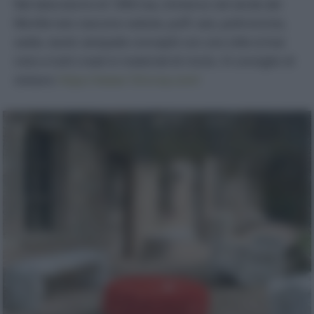
Nel laboratorio di 13RiCrea, immerso nel verde del
Monferrato nascono sedute, puff, vasi, poltroncine,
sedie, tavoli, lampade concepiti con uno stile ormai
noto e tutti creati in materiali di riciclo. Vi consiglio di
visitare:
https://www.13ricrea.com/