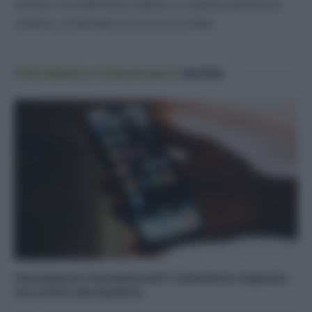
stando comodamente seduto su questo pianeta al
collasso, di fantasia ce ne vorrà molta!
Potrebbero interessarti
anche
Smartphone ricondizionati? L’ambiente ringrazia,
ma occhio alla batteria