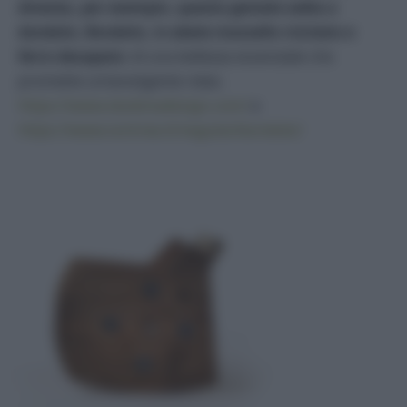
diventa, per esempio, questa geniale sedia a
dondolo, Bondolo, in abete massello riciclato e
ferro decapato
: di una bellezza essenziale che
promette un’avvolgente relax.
https://www.sbobinadesign.com/
e
https://www.vontree.it/negozio/bondolo/