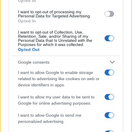
Opted In
grant or deny consent to Google and its third-party tags to
ghiaccio aumentano del 20% i consumi
use your data for below specified purposes in below Google
I want to opt-out of processing my
consent section.
Personal Data for Targeted Advertising.
Opted In
CO2WEB
I want to opt-out of Collection, Use,
Retention, Sale, and/or Sharing of my
Personal Data that Is Unrelated with the
Purposes for which it was collected.
Opted Out
Google consents
I want to allow Google to enable storage
related to advertising like cookies on web or
device identifiers in apps.
I want to allow my user data to be sent to
Google for online advertising purposes.
I want to allow Google to send me
personalized advertising.