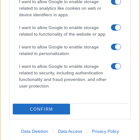
I want to allow Google to enable storage
related to analytics like cookies on web or
device identifiers in apps.
I want to allow Google to enable storage
related to functionality of the website or app.
I want to allow Google to enable storage
Facebook
Instagram
YouTube
TikTok
Threads
related to personalization.
I want to allow Google to enable storage
related to security, including authentication
© 2026 Ecocentrica.it di TESSA SRL - P. IVA 07010600968 - sede legale:
functionality and fraud prevention, and other
Via Paradisino 5, 57016 Rosignano Marittimo (LI). Tutti i diritti
user protection.
riservati.
Preferenze Privacy
Questo blog non è una testata giornalistica registrata, in quanto
viene aggiornato senza alcuna periodicità; non rientra pertanto tra
CONFIRM
le pubblicazioni soggette agli obblighi previsti dalla legge n. 62 del 7
marzo 2001.
Data Deletion
Data Access
Privacy Policy