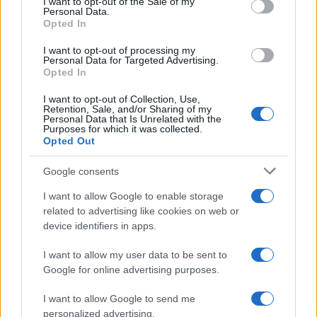
I want to opt-out of the Sale of my
Personal Data.
not limited to your visit or usage behaviour. You may click to
Deodoranti per l’estate: le paure sui sali d’alluminio sono
Opted In
grant or deny consent to Google and its third-party tags to
giustificate?
use your data for below specified purposes in below Google
I want to opt-out of processing my
consent section.
Personal Data for Targeted Advertising.
Opted In
CO2WEB
I want to opt-out of Collection, Use,
Retention, Sale, and/or Sharing of my
Personal Data that Is Unrelated with the
Purposes for which it was collected.
Opted Out
Google consents
I want to allow Google to enable storage
related to advertising like cookies on web or
device identifiers in apps.
I want to allow my user data to be sent to
Google for online advertising purposes.
I want to allow Google to send me
personalized advertising.