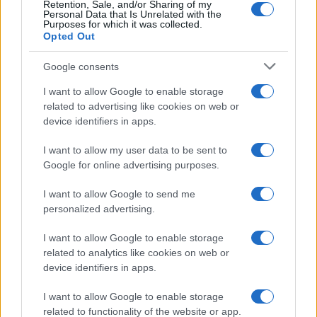
Retention, Sale, and/or Sharing of my
Personal Data that Is Unrelated with the
Purposes for which it was collected.
Opted Out
Google consents
I want to allow Google to enable storage
related to advertising like cookies on web or
device identifiers in apps.
I want to allow my user data to be sent to
Google for online advertising purposes.
I want to allow Google to send me
personalized advertising.
I want to allow Google to enable storage
related to analytics like cookies on web or
device identifiers in apps.
I want to allow Google to enable storage
related to functionality of the website or app.