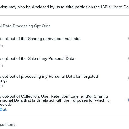
tion may also be disclosed by us to third parties on the IAB’s List of 
 that may further disclose it to other third parties.
 that this website/app uses one or more Google services and may gath
l Data Processing Opt Outs
including but not limited to your visit or usage behaviour. You may click 
 to Google and its third-party tags to use your data for below specifi
o opt-out of the Sharing of my personal data.
ogle consent section.
In
o opt-out of the Sale of my Personal Data.
In
to opt-out of processing my Personal Data for Targeted
ing.
In
o opt-out of Collection, Use, Retention, Sale, and/or Sharing
ersonal Data that Is Unrelated with the Purposes for which it
lected.
Out
consents