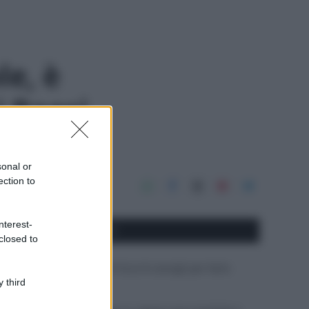
le, è
i Paesi
sonal or
ection to
nterest-
APPENA PUBBLICATI
closed to
Costume da buttare? Ecco 8 consigli per farlo
durare di più
 third