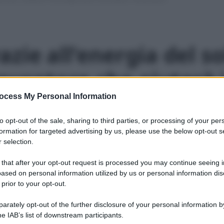
zie allʼenergia del so
epuratore che aiuterà 
ocess My Personal Information
to opt-out of the sale, sharing to third parties, or processing of your per
formation for targeted advertising by us, please use the below opt-out s
le 2016
1 min lettura
 selection.
 that after your opt-out request is processed you may continue seeing i
nutenzione per almeno 10 anni e si trasporta
ased on personal information utilized by us or personal information dis
 prior to your opt-out.
rately opt-out of the further disclosure of your personal information by
he IAB’s list of downstream participants.