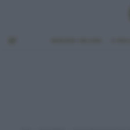
BENESSERE E BELLEZZA
A TAVO
Home
Senza categoria
Acqua potabile grazie allʼenergia de
»
»