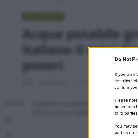
SENZA CATEGORIA
Acqua potabile gra
italiano il mini d
poveri
Do Not Pr
If you wish 
sensitive in
Di
Adriano Mariani
5 Aprile 2016
Aggiornato:
12 Apri
confirm your
Please note
Il dispositivo Sun4water non necessita di ma
CONDIVIDI
based ads b
allʼinterno di una “valigia”
third parties
You may sepa
parties on t