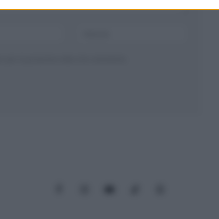
ser per la prossima volta che commento.
Facebook
Instagram
YouTube
TikTok
Threads