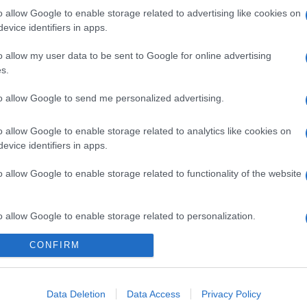
o allow Google to enable storage related to advertising like cookies on
evice identifiers in apps.
o allow my user data to be sent to Google for online advertising
s.
Il mio Carnevale green: idee per originali
costumi fai da te
to allow Google to send me personalized advertising.
o allow Google to enable storage related to analytics like cookies on
evice identifiers in apps.
o allow Google to enable storage related to functionality of the website
o allow Google to enable storage related to personalization.
CONFIRM
o allow Google to enable storage related to security, including
cation functionality and fraud prevention, and other user protection.
Data Deletion
Data Access
Privacy Policy