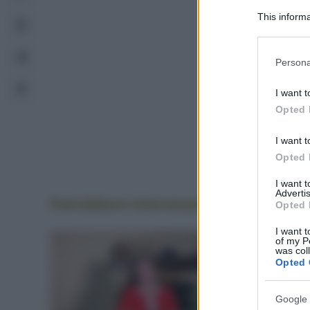
This informa
Participants
Please note
Persona
information 
deny consent
I want t
in below Go
Opted 
I want t
Opted 
I want 
Advertis
Potrebbero interessarti
anche
Opted 
I want t
of my P
was col
Opted 
Google 