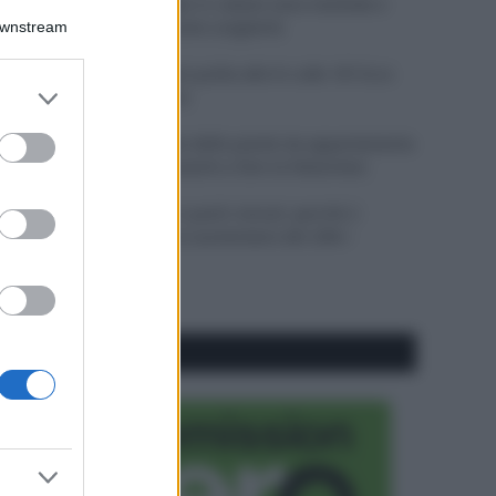
Perché alcune maglie in cotone sono morbide e
altre ruvide? Ecco come sceglierle
Downstream
Il mare è davvero più pulito alle 8 o alle 18? Ecco
er and store
quando fare il bagno
to grant or
ed purposes
Come pulire le foglie delle piante da appartamento
dalla polvere per aiutarle a fare la fotosintesi
Sbrinare il freezer in pochi minuti: perché 2
millimetri di ghiaccio aumentano del 20% i
consumi
CO2WEB