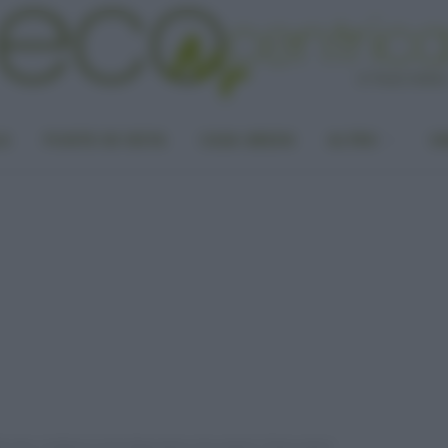
LA
PUNTO DI VISTA
CASA GREEN
ALTRO
UN
l sole, è italiano il mini depuratore che aiuterà i Paesi poveri