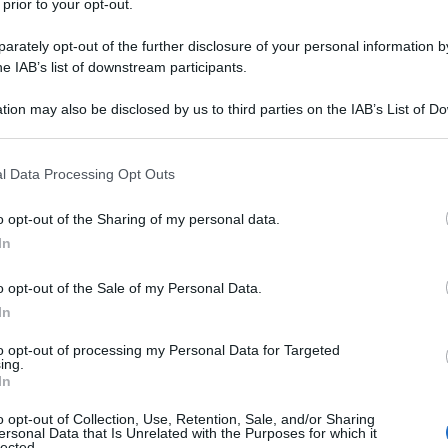
 prior to your opt-out.
rately opt-out of the further disclosure of your personal information by
he IAB’s list of downstream participants.
con alcune province italiane che hanno superato i
tion may also be disclosed by us to third parties on the IAB’s List of 
aneta stia soffrendo e quali sono gli impatti
 that may further disclose it to other third parties.
tti che si ripercuotono in maniera sempre più
 that this website/app uses one or more Google services and may gath
l Data Processing Opt Outs
including but not limited to your visit or usage behaviour. You may click 
 to Google and its third-party tags to use your data for below specifi
o opt-out of the Sharing of my personal data.
ogle consent section.
ato – anche grazie all’aiuto di esperti, come ad
In
ista
, i suoi preziosissimi suggerimenti li
rano i 30°C,
privilegiare cibi freschi e idratanti
o opt-out of the Sale of my Personal Data.
In
r evitare intossicazioni alimentari.
to opt-out of processing my Personal Data for Targeted
ing.
arola d’ordine: mantenersi
In
o opt-out of Collection, Use, Retention, Sale, and/or Sharing
ersonal Data that Is Unrelated with the Purposes for which it
lected.