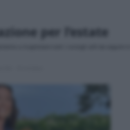
zione per l’estate
nno a ricapitolare tutti i consigli utili da seguire i
to 2024
5 min lettura