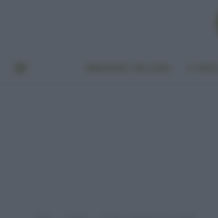
BENESSERE E BELLEZZA
A TAVO
Home
A tavola
The best: alimentazione per l’estate
»
»