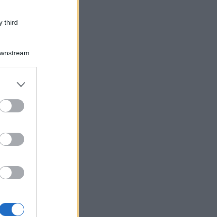
 third
Downstream
er and store
to grant or
ed purposes