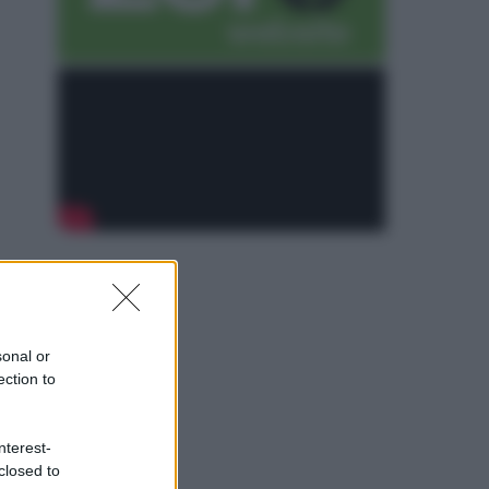
sonal or
ection to
nterest-
closed to