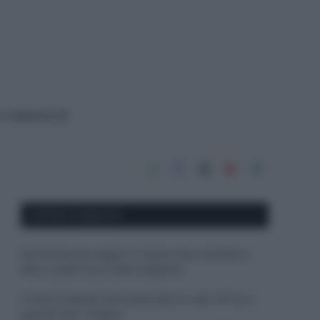
n materia di
APPENA PUBBLICATI
Perché alcune maglie in cotone sono morbide e
altre ruvide? Ecco come sceglierle
Il mare è davvero più pulito alle 8 o alle 18? Ecco
quando fare il bagno