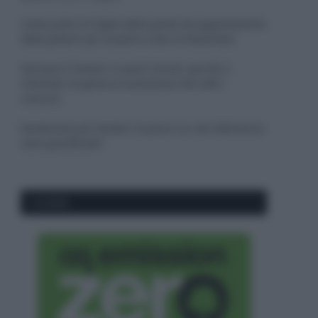
Come pulire le foglie delle piante da appartamento
dalla polvere per aiutarle a fare la fotosintesi
Sbrinare il freezer in pochi minuti: perché 2
millimetri di ghiaccio aumentano del 20% i
consumi
Deodoranti per l’estate: le paure sui sali d’alluminio
sono giustificate?
CO2WEB