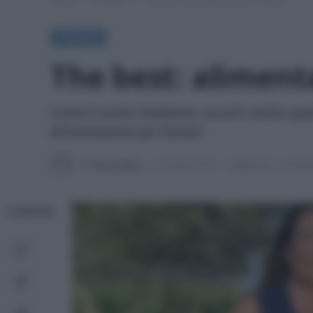
A TAVOLA
The best: alimenta
Come è ormai tradizione, eccomi anche quest’a
alimentazione per l’estate
Di
Tessa Gelisio
16 Agosto 2021
Aggiornato:
14 Agos
CONDIVIDI