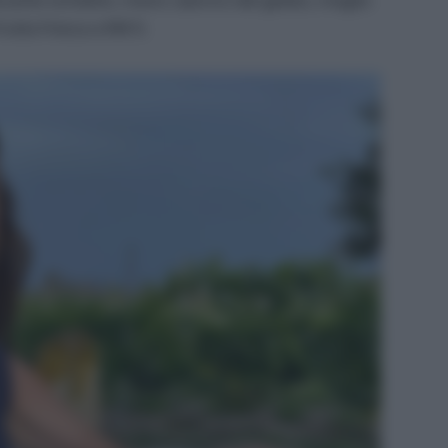
rutta fresca a KM 0.