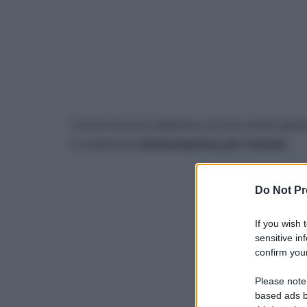
Come è ormai tradizione, eccomi anche quest’an
in materia di
alimentazione per l’estate
.
Do Not Pr
If you wish 
sensitive in
confirm your
Please note
based ads b