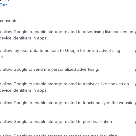
Out
rsi ai radar dei nostri meteorologi, il
Ministero
l’importanza dell’idratazione per evitare il
colpo
consents
nostro impianto cellulare. Tuttavia, questi consigli
almeno 2 litri di acqua (o liquidi) al giorno, ma
o allow Google to enable storage related to advertising like cookies on
evice identifiers in apps.
 cibi e sul loro apporto come fonte di idratazione.
o allow my user data to be sent to Google for online advertising
ffrontato questo capitolo, infatti bisogna
s.
o in tavola, in modo particolare in frutta e verdura,
to allow Google to send me personalized advertising.
di acqua. Il 20% dell’acqua assunta durante il
io in più: contengono infatti vitamine, minerali e
o allow Google to enable storage related to analytics like cookies on
evice identifiers in apps.
 ne ostacolano l’immediata eliminazione
o allow Google to enable storage related to functionality of the website
lo che apporta il maggior contributo di liquidi al
o allow Google to enable storage related to personalization.
o allow Google to enable storage related to security, including