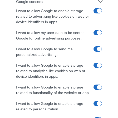
Google consents
I want to allow Google to enable storage
related to advertising like cookies on web or
device identifiers in apps.
I want to allow my user data to be sent to
Google for online advertising purposes.
I want to allow Google to send me
personalized advertising.
I want to allow Google to enable storage
related to analytics like cookies on web or
device identifiers in apps.
I want to allow Google to enable storage
related to functionality of the website or app.
I want to allow Google to enable storage
Facebook
Instagram
YouTube
TikTok
Threads
related to personalization.