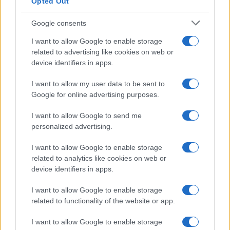
Opted Out
Google consents
I want to allow Google to enable storage
related to advertising like cookies on web or
device identifiers in apps.
I want to allow my user data to be sent to
Google for online advertising purposes.
I want to allow Google to send me
personalized advertising.
I want to allow Google to enable storage
related to analytics like cookies on web or
device identifiers in apps.
I want to allow Google to enable storage
related to functionality of the website or app.
I want to allow Google to enable storage
Facebook
Instagram
YouTube
TikTok
Threads