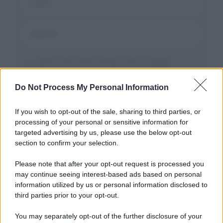
Salva il mio nome, email, e sito in questo
browser per la prossima volta che commento.
Do Not Process My Personal Information
If you wish to opt-out of the sale, sharing to third parties, or
processing of your personal or sensitive information for
targeted advertising by us, please use the below opt-out
section to confirm your selection.
Please note that after your opt-out request is processed you
APPENA PUBBLICATI
may continue seeing interest-based ads based on personal
information utilized by us or personal information disclosed to
Il mare è davvero più pulito alle 8 o alle 18? Ecco quando
third parties prior to your opt-out.
fare il bagno
You may separately opt-out of the further disclosure of your