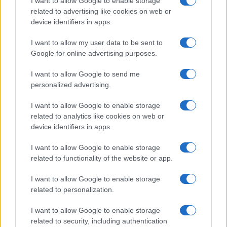
I want to allow Google to enable storage
related to advertising like cookies on web or
device identifiers in apps.
I want to allow my user data to be sent to
Google for online advertising purposes.
I want to allow Google to send me
personalized advertising.
I want to allow Google to enable storage
related to analytics like cookies on web or
device identifiers in apps.
I want to allow Google to enable storage
related to functionality of the website or app.
I want to allow Google to enable storage
Facebook
Instagram
YouTube
TikTok
Threads
related to personalization.
I want to allow Google to enable storage
related to security, including authentication
© 2026 Ecocentrica.it di TESSA SRL - P. IVA 07010600968 - sede legale: