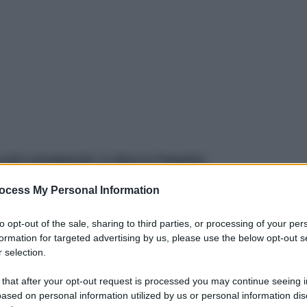
 più consapevoli, e ridurre l’impatto
l Made in China diventa una precisa necessità
. I
ocess My Personal Information
 più inquinanti, non solo per ovvie questioni di
amente meno rigidi di quelli europei. Eppure,
to opt-out of the sale, sharing to third parties, or processing of your per
strema diffusione di questi prodotti sulla nostra
formation for targeted advertising by us, please use the below opt-out s
 selection.
 that after your opt-out request is processed you may continue seeing i
ased on personal information utilized by us or personal information dis