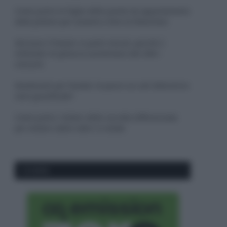
Come pulire le foglie delle piante da appartamento
dalla polvere per aiutarle a fare la fotosintesi
Sbrinare il freezer in pochi minuti: perché 2
millimetri di ghiaccio aumentano del 20% i
consumi
Deodoranti per l’estate: le paure sui sali d’alluminio
sono giustificate?
Come pulire i bidoni della raccolta differenziata
per evitare cattivi odori in estate
CO2WEB