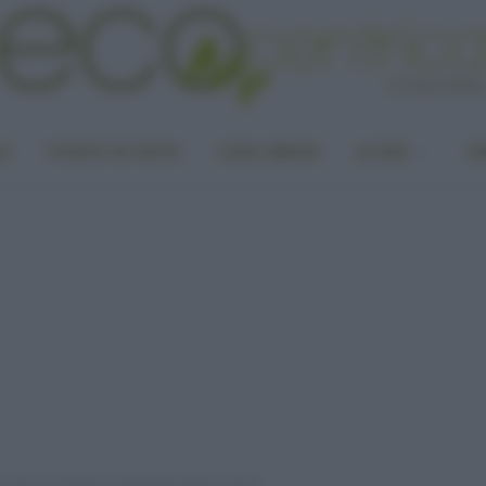
LA
PUNTO DI VISTA
CASA GREEN
ALTRO
UN
e ridurre l’impatto ambientale degli acquisti