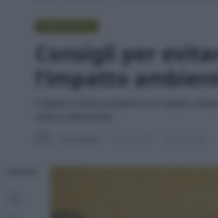
GREEN LIFESTYLE
Consigli per evita
l’impatto ambient
Il Made in China comporta un impatto ambien
tutte le alternative.
Di
Tessa Gelisio
15 Gennaio 2026
6 min lettura
CONDIVIDI