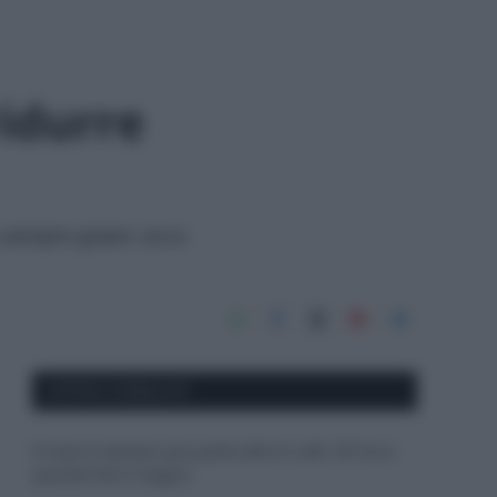
ridurre
n sempre green: ecco
APPENA PUBBLICATI
Il mare è davvero più pulito alle 8 o alle 18? Ecco
quando fare il bagno