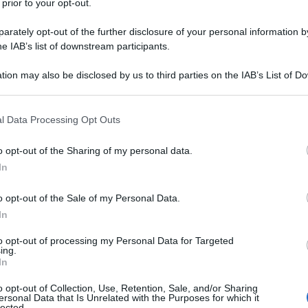
 prior to your opt-out.
rately opt-out of the further disclosure of your personal information by
he IAB’s list of downstream participants.
tion may also be disclosed by us to third parties on the IAB’s List of 
 that may further disclose it to other third parties.
 that this website/app uses one or more Google services and may gath
l Data Processing Opt Outs
including but not limited to your visit or usage behaviour. You may click 
 to Google and its third-party tags to use your data for below specifi
o opt-out of the Sharing of my personal data.
ogle consent section.
In
 produzione cinese
o opt-out of the Sale of my Personal Data.
In
to opt-out of processing my Personal Data for Targeted
ing.
In
o opt-out of Collection, Use, Retention, Sale, and/or Sharing
ersonal Data that Is Unrelated with the Purposes for which it
lected.