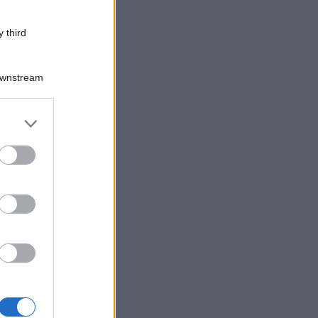
 third
Downstream
er and store
to grant or
ed purposes