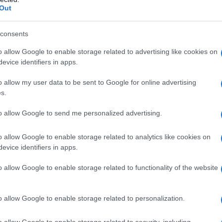
Out
consents
o allow Google to enable storage related to advertising like cookies on
evice identifiers in apps.
o allow my user data to be sent to Google for online advertising
s.
to allow Google to send me personalized advertising.
o allow Google to enable storage related to analytics like cookies on
evice identifiers in apps.
o allow Google to enable storage related to functionality of the website
de in China rappresenti una scelta poco compatibile
te sia attualmente il Paese che più sta investendo
o allow Google to enable storage related to personalization.
è anche la nazione dalle maggiori emissioni di
le globali.
Questo perché il carbone rimane
o allow Google to enable storage related to security, including