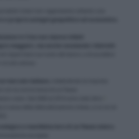
prodotti cinesi non rappresenta soltanto una
o e proprio autogol geopolitico ed economico.
duzione in Cina non stanno infatti
pre maggiori, ma anche svuotando i distretti
 di risparmiare sul costo del lavoro, e di accedere
 circolo vizioso:
 sul mercato italiano
, indebolendo le imprese
re con la concorrenza di un Paese
sso costo. Dal 2000 al 2014 sono stati oltre
1
 a causa della delocalizzazione cinese, a cui se ne
22;
cnologico e manifatturiero di un Paese estero
,
d’innovazione europea;