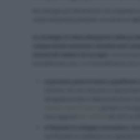
Non bisogna poi dimenticare che acquistare 
scelta ambientale perdente, ma anche un
ver
Le strategie di delocalizzazione della pro
comportando emissioni climalteranti sem
industriali italiani ed europei
. Con la scusa
a prodotti low-cost, ci si trova all’interno di un
si perdono posti di lavoro qualificati
storiche, che non riescono a sopravvive
deregolamentato e dalla produzione a ba
milione i posti di lavoro
perduti in Europa
sono aggiunti
altri 240.000
dal 2015 al 20
si finanzia lo sviluppo economico, te
sacrificando la resilienza e la capacità 