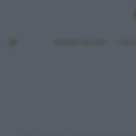
BENESSERE E BELLEZZA
A TAVO
Home
Green lifestyle
Consigli per evitare il Made in China 
»
»