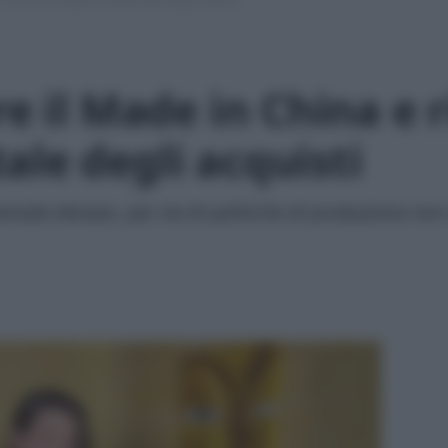
re il Made in China e 
ale degli acquisti
tale elevato, per via di politiche di produzione no