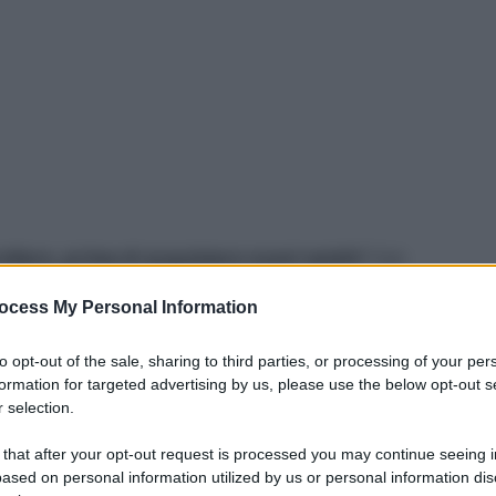
ollare, prima di acquistare nuovi vestiti
? Con
mmissione in atmosfera di almeno
1,2 miliardi di
ocess My Personal Information
i gravi danni ambientali e umani causati dalla
fast
roccio più consapevole agli acquisti.
to opt-out of the sale, sharing to third parties, or processing of your per
formation for targeted advertising by us, please use the below opt-out s
 selection.
 that after your opt-out request is processed you may continue seeing i
ased on personal information utilized by us or personal information dis