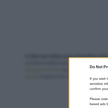
Vi siete mai chiesti cosa si dovrebbe contr
un’industria della moda responsabile dell’i
Do Not Pr
chilogrammi di CO2
equivalente l’anno, e altr
fashion
, è quanto mai urgente sposare un app
If you wish 
sensitive in
confirm your
Please note
based ads b