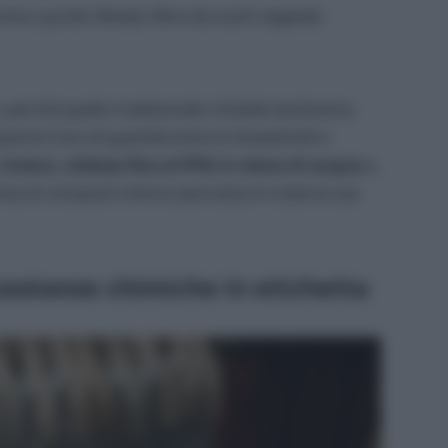
come Lyocell, Modal, fibre da scarti vegetali;
, perché quello tradizionale richiede tantissima
orta l’uso di quantità enormi di pesticidi e
 invece, utilizza fino al 91% in meno di acqua
e,
a di composti chimici pericolosi in tutte le sue
 sostanze chimiche in etichetta