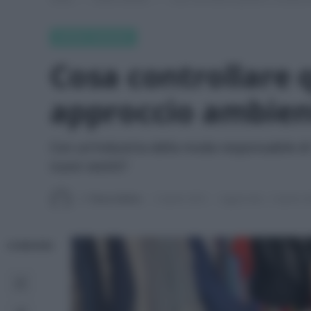
GREEN FASHION
Cosa controllare 
approccio ambien
Con un'industria della moda responsabile di
nuovi vestiti?
Di
Tessa Gelisio
3 Aprile 2025
Aggiornato:
3 Aprile 2
CONDIVIDI