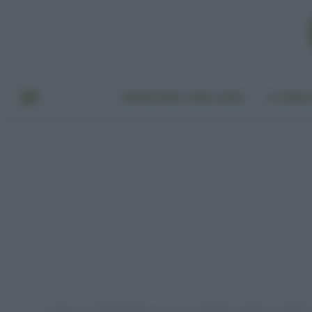
BENESSERE E BELLEZZA
A TAVO
Home
Green Fashion
Cosa controllare quando si comprano
»
»