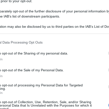
 prior to your opt-out.
rately opt-out of the further disclosure of your personal information by
he IAB’s list of downstream participants.
tion may also be disclosed by us to third parties on the IAB’s List of 
 that may further disclose it to other third parties.
 that this website/app uses one or more Google services and may gath
l Data Processing Opt Outs
including but not limited to your visit or usage behaviour. You may click 
per le caratteristiche del capo: prima di recarci
 to Google and its third-party tags to use your data for below specifi
o opt-out of the Sharing of my personal data.
ogna accertarsi sia stato realizzato con il
ogle consent section.
In
enti verificare?
o opt-out of the Sale of my Personal Data.
In
titi: quali sono a basso impatto
to opt-out of processing my Personal Data for Targeted
ing.
In
o opt-out of Collection, Use, Retention, Sale, and/or Sharing
ersonal Data that Is Unrelated with the Purposes for which it
lected.