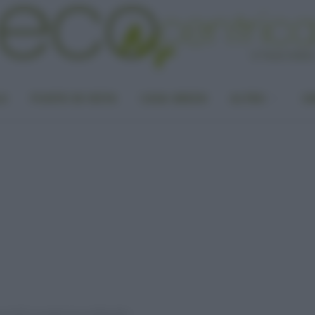
LA
PUNTO DI VISTA
CASA GREEN
ALTRO
UN
 vestiti: un approccio ambientale