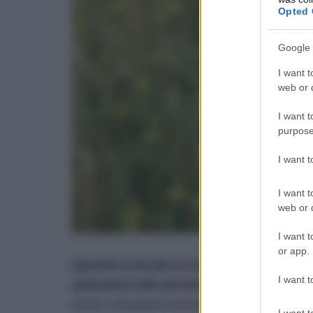
Opted 
Google 
I want t
web or d
I want t
purpose
I want 
I want t
web or d
I want t
or app.
Quando si decide di acquistare nuovi vesti
I want t
attenzione alle etichette, per capire quali
intuire, bisognerà evitare le fibre sintetiche 
I want t