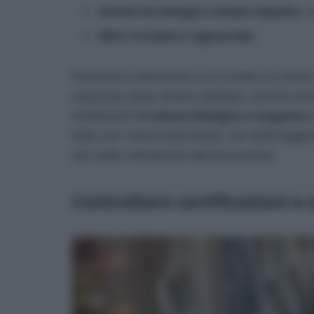
tessuti tecnologici a basso impatto
, 
fibre riciclate e rigenerate
.
Particolare attenzione va accordata al cotone
acqua per poter essere coltivato, nonché comp
fertilizzanti.
Il cotone biologico e organico,
fatto non meno importante, non vede l’aggiunt
fasi, dalla coltivazione alla lavorazione.
Controllare certificazioni e