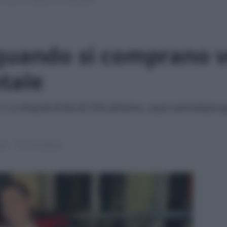
quando si comprano ve
tale
 1,2 miliardi di KG di CO2 all'anno, cosa controllare
025
5 min lettura