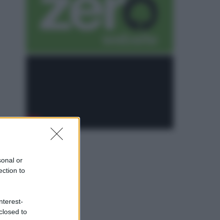
sonal or
ection to
nterest-
closed to