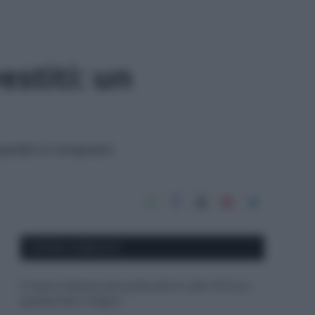
stiti: un
 quando si comprano
APPENA PUBBLICATI
Il mare è davvero più pulito alle 8 o alle 18? Ecco
quando fare il bagno