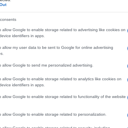
Out
consents
o allow Google to enable storage related to advertising like cookies on
evice identifiers in apps.
o allow my user data to be sent to Google for online advertising
s.
to allow Google to send me personalized advertising.
o allow Google to enable storage related to analytics like cookies on
evice identifiers in apps.
o allow Google to enable storage related to functionality of the website
ti, è innanzitutto necessario prestare
o allow Google to enable storage related to personalization.
 materiali siano stati impiegati
. Come facile
perché derivano dalla plastica e, purtroppo,
o allow Google to enable storage related to security, including