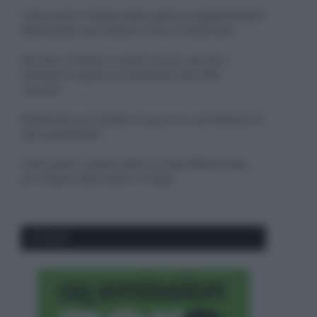
Come pulire le foglie delle piante da appartamento
dalla polvere per aiutarle a fare la fotosintesi
Sbrinare il freezer in pochi minuti: perché 2
millimetri di ghiaccio aumentano del 20% i
consumi
Deodoranti per l’estate: le paure sui sali d’alluminio
sono giustificate?
Come pulire i bidoni della raccolta differenziata
per evitare cattivi odori in estate
CO2WEB