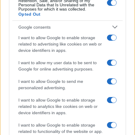
Retention, Sale, and/or Sharing of my
Personal Data that Is Unrelated with the
Purposes for which it was collected.
Opted Out
Google consents
I want to allow Google to enable storage
related to advertising like cookies on web or
device identifiers in apps.
I want to allow my user data to be sent to
Google for online advertising purposes.
I want to allow Google to send me
personalized advertising.
I want to allow Google to enable storage
related to analytics like cookies on web or
device identifiers in apps.
I want to allow Google to enable storage
related to functionality of the website or app.