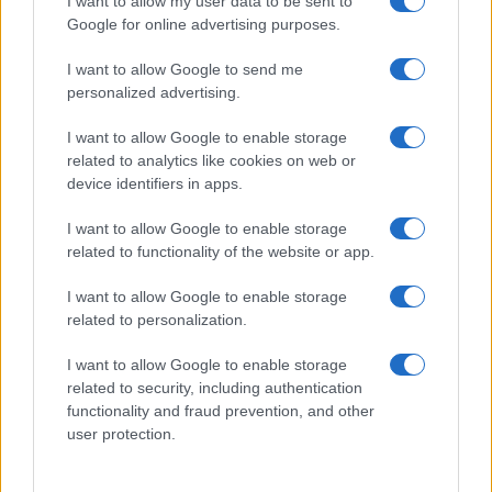
I want to allow my user data to be sent to
Google for online advertising purposes.
I want to allow Google to send me
personalized advertising.
I want to allow Google to enable storage
related to analytics like cookies on web or
device identifiers in apps.
I want to allow Google to enable storage
related to functionality of the website or app.
I want to allow Google to enable storage
Facebook
Instagram
YouTube
TikTok
Threads
related to personalization.
I want to allow Google to enable storage
related to security, including authentication
© 2026 Ecocentrica.it di TESSA SRL - P. IVA 07010600968 - sede legale:
functionality and fraud prevention, and other
Via Paradisino 5, 57016 Rosignano Marittimo (LI). Tutti i diritti
user protection.
riservati.
Preferenze Privacy
Questo blog non è una testata giornalistica registrata, in quanto