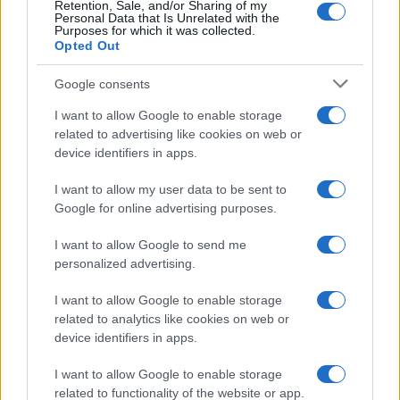
Retention, Sale, and/or Sharing of my
Personal Data that Is Unrelated with the
Purposes for which it was collected.
Opted Out
Google consents
I want to allow Google to enable storage
related to advertising like cookies on web or
device identifiers in apps.
I want to allow my user data to be sent to
Google for online advertising purposes.
I want to allow Google to send me
personalized advertising.
I want to allow Google to enable storage
related to analytics like cookies on web or
device identifiers in apps.
I want to allow Google to enable storage
related to functionality of the website or app.