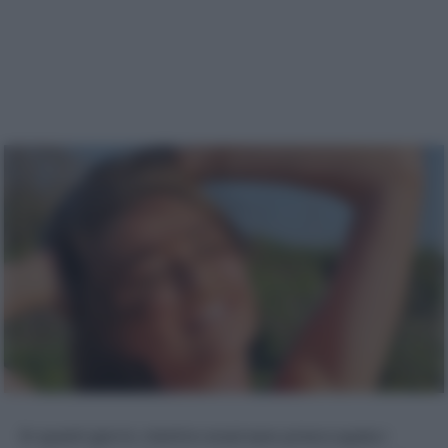
In questi giorni, mentre osservavo preoccupata i