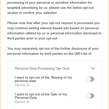
processing of your personal or sensitive information for
I commenti sono chiudi.
targeted advertising by us, please use the below opt-out
section to confirm your selection.
Please note that after your opt-out request is processed you
may continue seeing interest-based ads based on personal
APPENA PUBBLICATI
information utilized by us or personal information disclosed to
third parties prior to your opt-out.
Costume da buttare? Ecco 8 consigli per farlo durare di più
You may separately opt-out of the further disclosure of your
Perché alcune maglie in cotone sono morbide e altre
personal information by third parties on the IAB’s list of
ruvide? Ecco come sceglierle
downstream participants.
Il mare è davvero più pulito alle 8 o alle 18? Ecco quando
Personal Data Processing Opt Outs
This information may also be disclosed by us to third parties
fare il bagno
on the IAB’s List of Downstream Participants that may further
I want to opt-out of the Sharing of my
disclose it to other third parties.
personal data.
Come pulire le foglie delle piante da appartamento dalla
Opted In
Please note that this website/app uses one or more Google
polvere per aiutarle a fare la fotosintesi
services and may gather and store information including but
I want to opt-out of the Sale of my
Personal Data.
not limited to your visit or usage behaviour. You may click to
Sbrinare il freezer in pochi minuti: perché 2 millimetri di
Opted In
grant or deny consent to Google and its third-party tags to
ghiaccio aumentano del 20% i consumi
use your data for below specified purposes in below Google