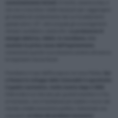
sostanzialmente limitati
. Il rischio, avverta la Iea, è
che non si tocchino i livelli necessari per raggiungere
gli obiettivi di contenimento del surriscaldamento
gobale entro i 2C°, oltre al quale gli sconvolgimenti
climatici sarebbero catastrofici.
La produzione di
energia elettrica, infatti, lo ricordiamo, è in
assoluto la prima causa dell’inquinamento
,
ovviamente quando la produzione avviene attraverso
le inquinanti risorse fossili.
Prendiamo il caso dell’Europa (e con essa l’Italia).
Qui
a frenare lo sviluppo delle rinnovabili è soprattutto
il quadro normativo, molto incerto dopo il 2020.
D’altronde è un mercato per grandi investitori e l’Ue,
al momento, non è l’ambiente più stabile e sicuro del
mondo a livello economico-politico. Indovinate una
cosa però:
al clima dei problemi economici