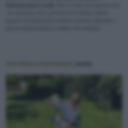
interessa poco o nulla
. Non ci resta che sperare che
chi comanda, ancor prima di chi investe, realizzi
quanto sia importante mettere carbone, petrolio e
gas (in quest’ordine) in soffitta. Per sempre.
Potrebbero interessarti
anche