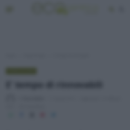
Home
Punto di vista
E’ tempo di rinnovabili
»
»
PUNTO DI VISTA
E’ tempo di rinnovabili
Di
Tessa Gelisio
11 Agosto 2015
Aggiornato:
21 Febbraio
2019
4 min lettura