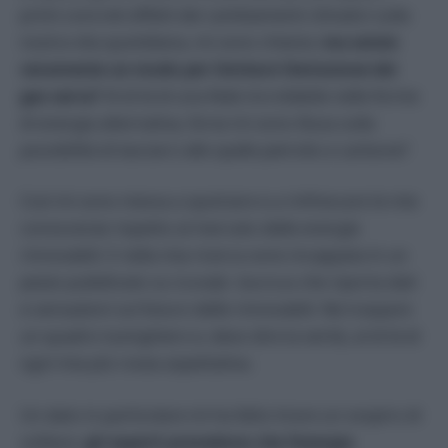
primi concreti effetti dei cambiamenti climatici sulla
nostra vita quotidiana, mi sono chiesta:
ma esiste
veramente un modo per limitare l’emissione dei
gas serra?
Al di là di una fede incrollabile nelle forme
di energia alternativa, forse mi sono illusa sulla
possibilità di lasciarci alle spalle petrolio e carbone?
Così mi sono messa a spulciare e a rinfrescare le mie
conoscenze rispetto al mercato delle energie
rinnovabili. E nella mia ricerca sono incappata in un
pezzo pubblicato su
c
he riporta dati
Scientific American
e sensazioni sul futuro delle rinnovabili. Ne traspare
un quadro lusinghiero e, devo dire la verità, al di là di
ogni mia più rosea aspettativa.
Un dato in particolare mi ha fatto tirare un sospiro di
sollievo:
gli esperti prevedono che l’energia