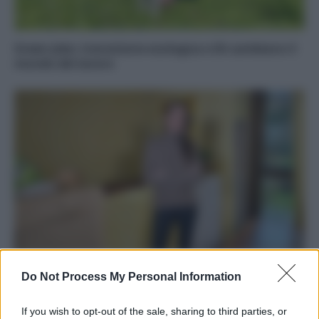
Green Jobs: transizione ecologica e IA cambiano il
mondo del lavoro
Cambiamenti climatici: perché non si può dire che
Do Not Process My Personal Information
l’uomo non c’entra?
If you wish to opt-out of the sale, sharing to third parties, or