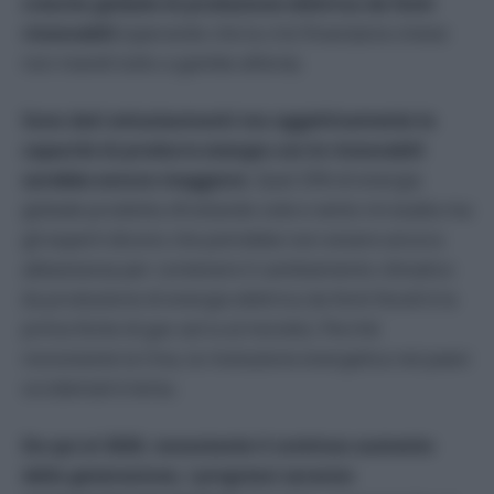
crescita globale di produzione elettrica da fonti
rinnovabili
(sperando che la crisi finanziaria cinese
non mandi tutto a gambe all’aria).
Sono dati entusiasmanti ma oggettivamente la
capacità di produrre energia con le rinnovabili
sarebbe ancora maggiore.
Quel 25% di energia
globale prodotta sfruttando sole e vento mi esalta ma
gli esperti dicono che potrebbe non essere ancora
abbastanza per contenere il cambiamento climatico
(la produzione di energia elettrica da fonti fossili è la
prima fonte di gas serra al mondo). Perché
nonostante la Cina, la rivoluzione energetica nei paesi
occidentali è lenta.
Da qui al 2020, nonostante il continuo aumento
della generazione, i progressi saranno