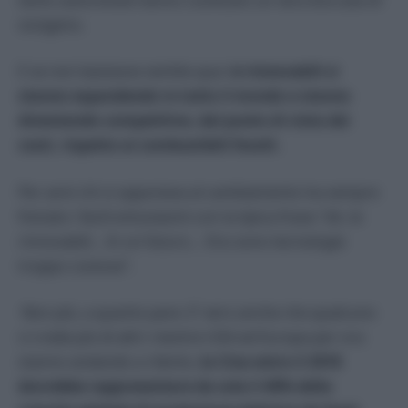
ossigeno.
E se non bastasse sentite qua: l
e rinnovabili si
stanno espandendo in tutto il mondo e stanno
diventando competitive, dal punto di vista dei
costi, rispetto ai combustibili fossili.
Per anni chi si opponeva al cambiamento ha sempre
frenato i facili entusiasmi con la tipica frase: “eh, le
rinnovabili… In un futuro… Ora sono tecnologie
troppo costose”.
Non più, a quanto pare. E’ vero anche che qualcuno
ci crede più di altri: mentre USA ed Europa per ora
stanno andando a rilento,
la Cina entro il 2018
dovrebbe rappresentare da sola il 40% della