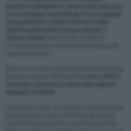
prodotta da idroelettrico, eolico e solare (più altre
forme di energia rinnovabile per ora più marginali
come geotermico e tidale) nel 2016 dovrebbe
superare quella prodotta da gas naturale e
nucleare assieme.
Nel 2016, non nel 2050, le
rinnovabili saranno la seconda fonte di energia alle
spalle del carbone!!!
Maria van der Hoeven della IEA (International Energy
Agency) si sbilancia affermando che
entro il 2018 le
rinnovabili copriranno un quarto della capacità
energetica mondiale!
Capite bene che, per chi come me è ragionevolmente
preoccupato per il futuro del Pianeta, già soltanto
due dati del genere buttati sul tavolo da una fonte
tanto autorevole hanno costituito un vera boccata di