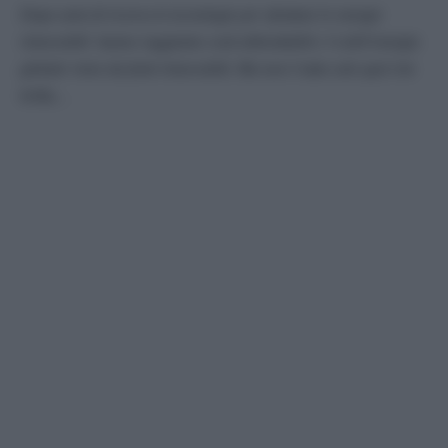
Dopo anni di ricerca le tecnologie per sfruttare le energie
rinnovabili hanno raggiunto costi abbordabili e ¼ dell’energia
globale viene da fonti rinnovabili. Ma non è tutto sole quel che
brilla…