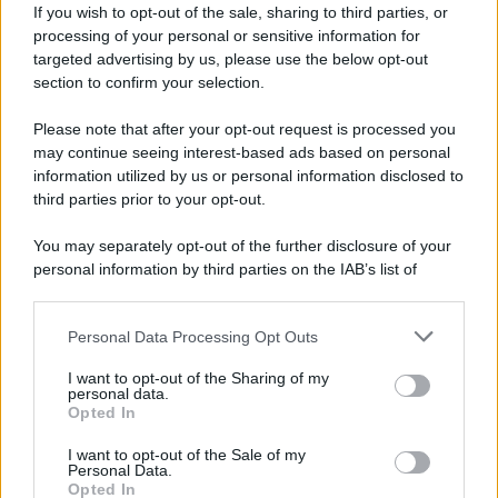
If you wish to opt-out of the sale, sharing to third parties, or
processing of your personal or sensitive information for
Scrub viso e corpo: alleato o nemico della pelle?
targeted advertising by us, please use the below opt-out
section to confirm your selection.
Please note that after your opt-out request is processed you
may continue seeing interest-based ads based on personal
LASCIA UNA RISPOSTA
information utilized by us or personal information disclosed to
third parties prior to your opt-out.
You may separately opt-out of the further disclosure of your
personal information by third parties on the IAB’s list of
downstream participants.
Personal Data Processing Opt Outs
This information may also be disclosed by us to third parties
on the IAB’s List of Downstream Participants that may further
I want to opt-out of the Sharing of my
disclose it to other third parties.
personal data.
Opted In
Please note that this website/app uses one or more Google
services and may gather and store information including but
I want to opt-out of the Sale of my
Personal Data.
not limited to your visit or usage behaviour. You may click to
Opted In
grant or deny consent to Google and its third-party tags to