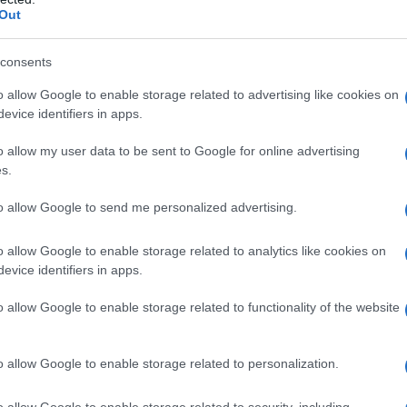
tilizzarlo durante l’esposizione al sole aiuterà a
Out
re.
consents
mantenere intatto il colore
, date un’occhiata ai
o allow Google to enable storage related to advertising like cookies on
otreste trovare qualche altro spunto interessante.
evice identifiers in apps.
poo biologico ristrutturante di Green Energy
o allow my user data to be sent to Google for online advertising
” e lo Shampoo VegetAll Camomilla e rabarbaro di
s.
a peonia di MaterNatura e gli impacchi di erbe
to allow Google to send me personalized advertising.
 in questi anni, e che rimangono sempre tra i miei
o allow Google to enable storage related to analytics like cookies on
girasole di MaterNatura
e la
Maschera balsamica
evice identifiers in apps.
acco pre-shampoo o come finish, ottimi anche i
ul blog trovate tutte le recensioni, ve ne ho parlato
o allow Google to enable storage related to functionality of the website
o allow Google to enable storage related to personalization.
ali e bio
, che ho scoperto di recente,
per
l mare.
o allow Google to enable storage related to security, including