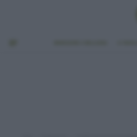
BENESSERE E BELLEZZA
A TAVO
Home
Provato per voi
I prodotti naturali e bio per protegge
»
»