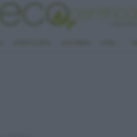
LA
PUNTO DI VISTA
CASA GREEN
ALTRO
UN
re i capelli d’estate