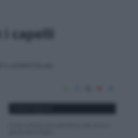
i capelli
i e i prodotti bio per
APPENA PUBBLICATI
Il mare è davvero più pulito alle 8 o alle 18? Ecco
quando fare il bagno