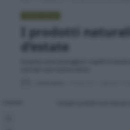
PROVATO PER VOI
I prodotti natural
d’estate
Scoprite come proteggere i capelli in estate d
una hair care routine estiva.
Di
Adriano Mariani
27 Agosto 2019
Aggiornato:
13 S
Consigli e prodotti must have per l
CONDIVIDI