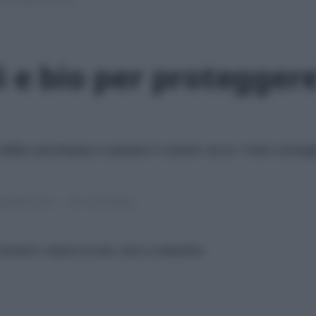
i e bio per proteggere 
alla secchezza e salvare il colore: ecco i miei consigl
ettembre 2019
14 min lettura
imitare i danni di sole, cloro e salsedine