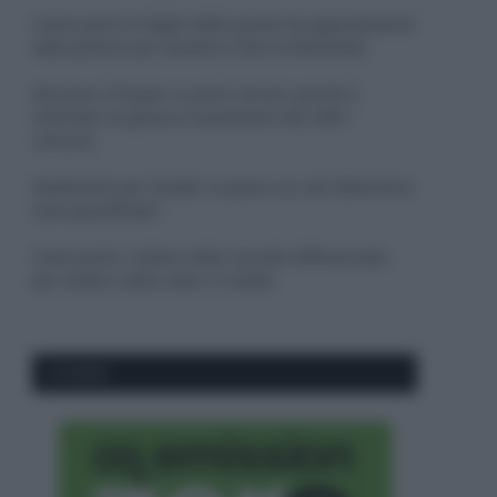
Come pulire le foglie delle piante da appartamento
dalla polvere per aiutarle a fare la fotosintesi
Sbrinare il freezer in pochi minuti: perché 2
millimetri di ghiaccio aumentano del 20% i
consumi
Deodoranti per l’estate: le paure sui sali d’alluminio
sono giustificate?
Come pulire i bidoni della raccolta differenziata
per evitare cattivi odori in estate
CO2WEB