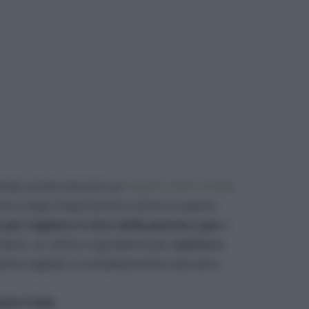
parlato anche nel post sui
migliori solari ecobio
,
nte e dopo l’esposizione: il primo è questo
r togliere il cloro della piscina o per i
iciliano, un ottimo ingrediente per
nutrire e
oteine vegetali, è completamente naturale e
ne il sale.