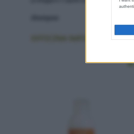
authenti
Shampoo
OFFICINA NATURAE – Shamp