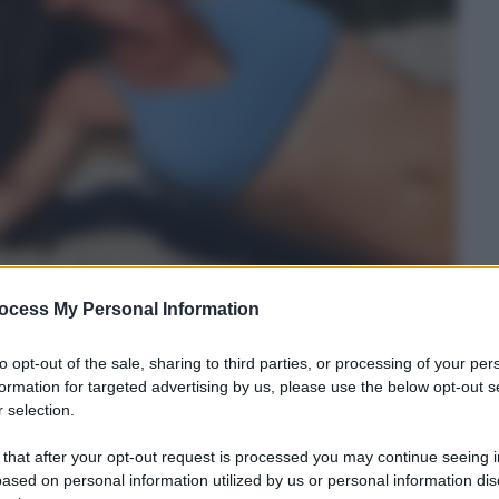
ocess My Personal Information
l momento più rilassante dell’anno per noi, ma è
aggi solari, agenti atmosferici, sabbia, salsedine e,
to opt-out of the sale, sharing to third parties, or processing of your per
formation for targeted advertising by us, please use the below opt-out s
ine. Tutti questi fattori, anche presi singolarmente,
 selection.
, figuriamoci se combinati insieme! Abbiamo
a utilizzare in estate
, ma non bisogna dimenticarsi
 that after your opt-out request is processed you may continue seeing i
ased on personal information utilized by us or personal information dis
vogliamo ritrovarle a settembre inaridite, piene di