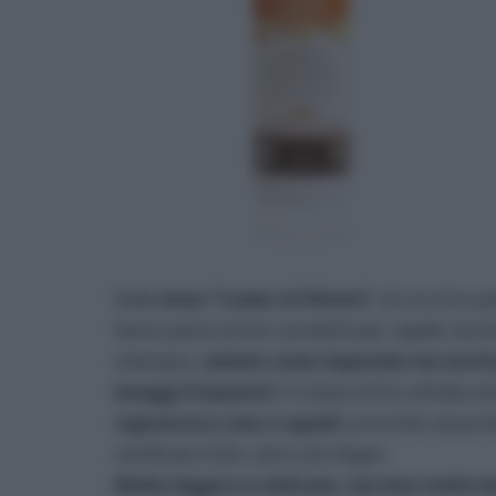
Della
linea “I solari di Rimini”
, di cui vi ho 
fanno parte anche i prodotti per capelli, dura
shampoo,
adatto come doposole ma anche pe
lavaggi frequenti
. È a base di fico d’India s
rigenerare cute e capelli
; arricchito da pr
certificato ICEA, oltre che Vegan.
Molto leggero e delicato, ma lava molto be