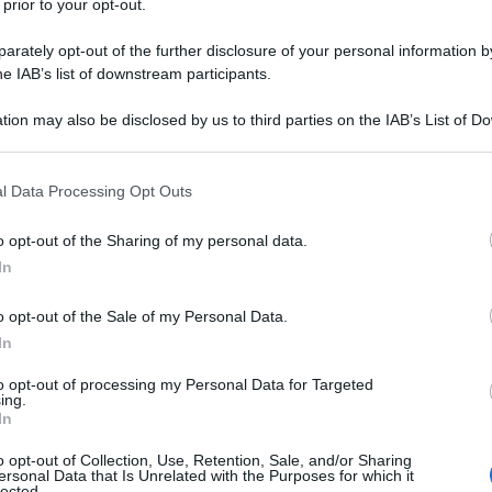
 prior to your opt-out.
rovinato.
rately opt-out of the further disclosure of your personal information by
no protetti prima e dopo l’esposizione solare
,
he IAB’s list of downstream participants.
tion may also be disclosed by us to third parties on the IAB’s List of 
 that may further disclose it to other third parties.
datti a un uso frequente, ma arricchiti da
 that this website/app uses one or more Google services and may gath
l Data Processing Opt Outs
 i danni dei raggi UV. Se non potete fare lo
including but not limited to your visit or usage behaviour. You may click 
almeno di sciacquare sale o cloro dai capelli con
 to Google and its third-party tags to use your data for below specifi
o opt-out of the Sharing of my personal data.
ogle consent section.
In
 shampoo non dimenticate il balsamo, che può
o opt-out of the Sale of my Personal Data.
 senza risciacquo, se durante il giorno usate gli
In
e volte la settimana però dedicate alle lunghezze
to opt-out of processing my Personal Data for Targeted
chera rigenerante o un trattamento “strong” come
ing.
In
rati.
cifico o un olio vegetale con naturali fattori SPF
o opt-out of Collection, Use, Retention, Sale, and/or Sharing
ersonal Data that Is Unrelated with the Purposes for which it
lected.