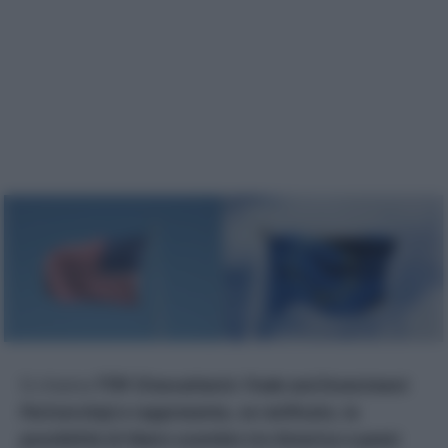
Si chiama
TTIP (
Transatlantic Trade and Investment
Partnership
) e rappresenta, se ratificato, la
possibilità di libero scambio tra America e paesi