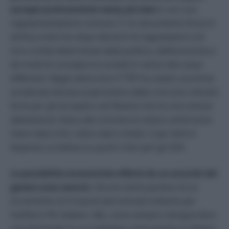
europei praticamente senza più dazi
e con una
regolamentazione comune. E’ un documento forse in
dirittura d’arrivo dopo decenni di negoziazioni e di
tira e molla determinati dalla politica, dall’economia e
da modi di concepire la società in senso lato assai
differenti. Negli ultimi anni il TTIP ha subito una forte
accelerata dovuta al persistere della crisi (uno stimolo
forte per gli europei) e ad Obama che ha una visione
abbastanza chiara del commercio estero americano:
meno dazi a Est, meno dazi a Ovest. E per farlo è
disposto a trattare su punti critici per gli USA.
Le possibilità economiche offerte da un accordo del
genere sono enormi.
Alcune stime parlano di un
incremento di 3-4 punti percentuali soltanto per
l’asfittico PIL italiano. Ma, come sempre, bisogna farsi
una domanda: in un trattativa come questa si ottiene