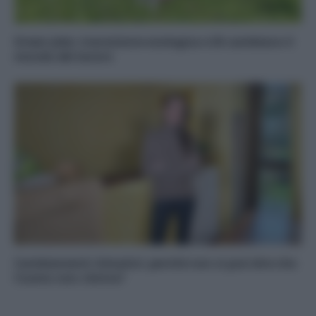
Green Jobs: transizione ecologica e IA cambiano il
mondo del lavoro
Cambiamenti climatici: perché non si può dire che
l’uomo non c’entra?