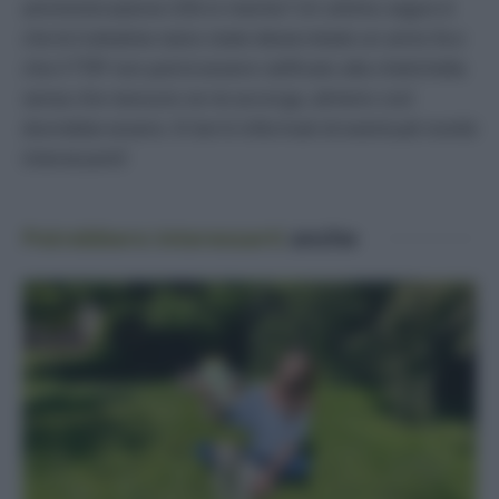
amministrazione USA in merito? Un ottimo segno è
che le trattative siano state desecretate un anno fa e
che il TTIP non potrà essere ratificato alla chetichella
senza che nessuno se ne accorga, almeno così
dovrebbe essere. Vi terrò informati di eventuali novità
interessanti!
Potrebbero interessarti
anche