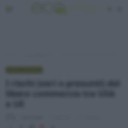
Home
Pianeta Risparmio
I rischi (veri o presunti) del libero commercio tra USA e UE
»
»
PIANETA RISPARMIO
I rischi (veri o presunti) del
libero commercio tra USA
e UE
Di
Tessa Gelisio
16 Aprile 2015
4 min lettura