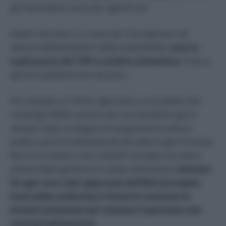
gli statunitensi sono più rigidi di noi.
Quello che temo, io come altri che operano nel
settore dell’ambiente e della sostenibilità,
sono le
implicazioni del TTIP in ambito alimentare.
E qui si
aprono questioni non da poco.
Per esempio, in UE far approvare un prodotto che
contenga OGM o anche solo una semente ogm è
sempre stato un bagno di sangue burocratico e
politico per le multinazionali del settore (per fortuna).
Non è un mistero che i cittadini europei non siano
amanti delle genetica in campo alimentare.
Soltanto
52 ogm sono stati approvati dall’EfsA (European
food safety authority) a fronte di centinaia di
brevetti presentati per ottenere il permesso alla
commercializzazione.