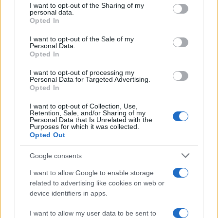
I want to opt-out of the Sharing of my
disclose it to other third parties.
personal data.
Come pulire le foglie delle piante da appartamento dalla
Opted In
Please note that this website/app uses one or more Google
polvere per aiutarle a fare la fotosintesi
services and may gather and store information including but
I want to opt-out of the Sale of my
Personal Data.
not limited to your visit or usage behaviour. You may click to
Sbrinare il freezer in pochi minuti: perché 2 millimetri di
Opted In
grant or deny consent to Google and its third-party tags to
ghiaccio aumentano del 20% i consumi
use your data for below specified purposes in below Google
I want to opt-out of processing my
consent section.
Personal Data for Targeted Advertising.
Opted In
CO2WEB
I want to opt-out of Collection, Use,
Retention, Sale, and/or Sharing of my
Personal Data that Is Unrelated with the
Purposes for which it was collected.
Opted Out
Google consents
I want to allow Google to enable storage
related to advertising like cookies on web or
device identifiers in apps.
I want to allow my user data to be sent to