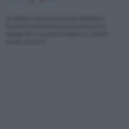
Se cadranno i dazi tra le due sponde dell’Atlantico
l’economia USA ed europea ne trarrarrano enormi
vantaggi. Ma c’è un prezzo da pagare per i cittadini
europei. O forse no?