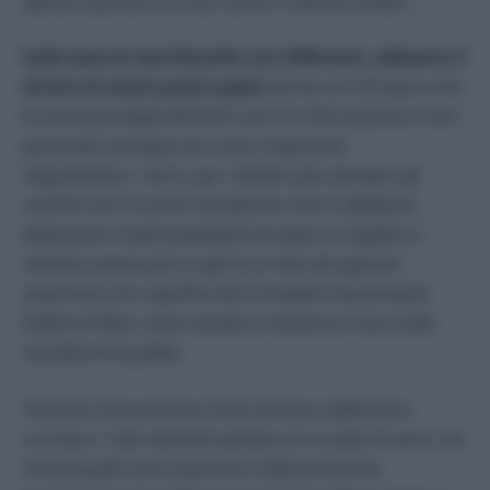
spesso quando è un po’ tardi e il danno è fatto….
Sulla base di due filosofie così differenti, abbiamo il
diritto di essere preoccupati
anche se L’UE giura che
la sicurezza degli alimenti non è in discussione e che i
parametri europei non sono materia di
negoziazione. Certo, per rendere più semplici gli
scambi non è scritto nel destino che si debbano
abbassare i livelli qualitativi europei o irrigidire il
sistema americano e aprire ai mercati agricoli
americani non significa farsi invadere da prodotti
OGM se l’Efsa, come sembra, manterrà i suoi soliti
standard di qualità.
Tuttavia il documento è ben lontano dall’essere
concluso. I più ottimisti parlano di un paio di anni, ma
chissà quale sarà il pensiero della prossima