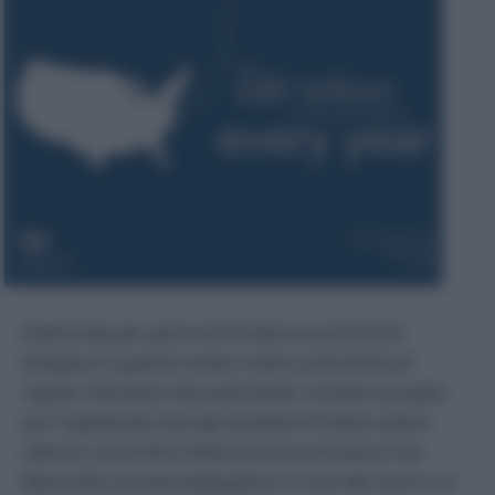
D’altronde per aprire le frontiere economiche
bisogna in qualche modo creare un’armonia di
regole. Pensiamo alle automobili. Un’auto europea
pur rispettando tutti gli standard UE deve subire
ulteriori controlli in America prima di avere il via
libera alla commercializzazione. E’ uno dei casi in cui