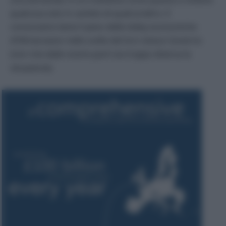
qualcosa solo in cambio di qualcos’altro. E
conosciamo bene il peso delle lobby economiche
d’Oltreoceano nelle scelte del loro stesso Governo
(non che dalle nostre parti sia troppo diversa la
situazione).