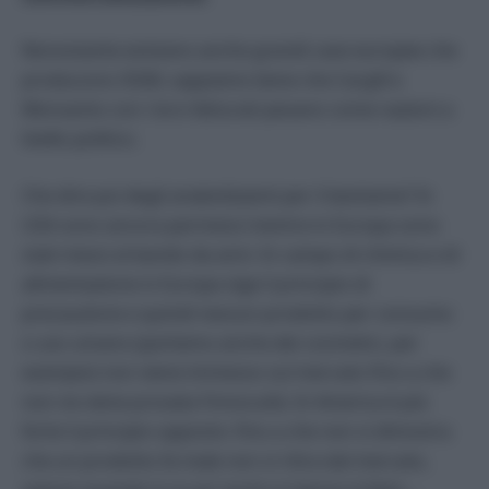
Nonostante esistano anche grandi case europee che
producono OGM, sappiamo bene che Cargill e
Monsanto con i loro fatturati pesano come nazioni a
livello politico.
Che dire poi degli anabolizzanti per il bestiame? In
USA sono ancora permessi mentre in Europa sono
stati messi al bando da anni. In campo di chimica e di
alimentazione in Europa vige il principio di
precauzione e quindi nessun prodotto per consumo
o uso umano (parliamo anche dei cosmetici, per
esempio) non viene immesso sul mercato fino a che
non ne viene provata l’innocuità. In America è più
forte il principio opposto: fino a che non si dimostra
che un prodotto fa male non si ritira dal mercato,