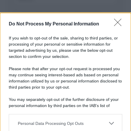
Salva il mio nome, email, e sito in questo
browser per la prossima volta che commento.
Do Not Process My Personal Information
If you wish to opt-out of the sale, sharing to third parties, or
processing of your personal or sensitive information for
targeted advertising by us, please use the below opt-out
section to confirm your selection.
Please note that after your opt-out request is processed you
may continue seeing interest-based ads based on personal
APPENA PUBBLICATI
information utilized by us or personal information disclosed to
third parties prior to your opt-out.
Costume da buttare? Ecco 8 consigli per farlo durare di più
You may separately opt-out of the further disclosure of your
Perché alcune maglie in cotone sono morbide e altre
personal information by third parties on the IAB’s list of
ruvide? Ecco come sceglierle
downstream participants.
Il mare è davvero più pulito alle 8 o alle 18? Ecco quando
Personal Data Processing Opt Outs
This information may also be disclosed by us to third parties
fare il bagno
on the IAB’s List of Downstream Participants that may further