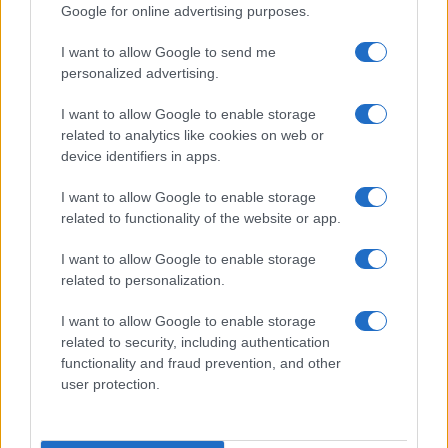
Google for online advertising purposes.
I want to allow Google to send me
personalized advertising.
I want to allow Google to enable storage
related to analytics like cookies on web or
device identifiers in apps.
I want to allow Google to enable storage
related to functionality of the website or app.
I want to allow Google to enable storage
Facebook
Instagram
YouTube
TikTok
Threads
related to personalization.
I want to allow Google to enable storage
related to security, including authentication
© 2026 Ecocentrica.it di TESSA SRL - P. IVA 07010600968 - sede legale:
functionality and fraud prevention, and other
Via Paradisino 5, 57016 Rosignano Marittimo (LI). Tutti i diritti
user protection.
riservati.
Preferenze Privacy
Questo blog non è una testata giornalistica registrata, in quanto
viene aggiornato senza alcuna periodicità; non rientra pertanto tra