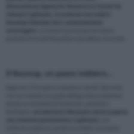
(International Agency for Research on Cancer) ha
indicato il glifosato, la molecola che rende il
Roundup l’erbicida che è, potenzialmente
cancerogeno
. La notizia è grossa perché stiamo
parlando forse del fitosanitario più diffuso al mondo.
Il Rounup, un passo indietro…
Negli anni ’70 in piena rivoluzione “verde” (del verde
che non intendo io) quella dell’agricoltura estensiva
basata su tonnellate di fitofarmaci, pesticidi e
fertilizzanti,
nei laboratori Monsanto venne scoperta
una molecola potentissima: il glifosato
, una
molecola organica in grado di uccidere una pianta