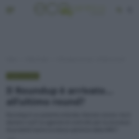
Home
Punto di vista
Il Roundup è arrivato… all’ultimo round?
»
»
PUNTO DI VISTA
Il Roundup è arrivato…
all’ultimo round?
Roundup è un potente erbicida ritenuto nocivo: ma è
davvero così? Le agenzie di controllo per la sicurezza
di prodotti hanno la stessa opinione della IARC?