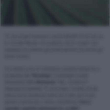
“E’ una scopa” dicevano i vecchi del DDT. E chi non se
lo ricorda? Ma poi si è scoperto che la “scopa” non
spazzava via soltanto gli insetti dannosi ma anche gli
esseri umani.
Ho chiesto a un un coltivatore, qualche tempo fa, a
proposito del
“Roundup”
, il mitologico super
diserbante della
Monsanto
: “Ma… funziona?”.
Risposta immediata: “E’ una scopa”.
Et voilà
che da
allora ne ho sentite di cotte e di crude, per lo più
ipotesi e teorie più o meno scientifiche.
Fino a
quando, qualche settimana fa, la IARC