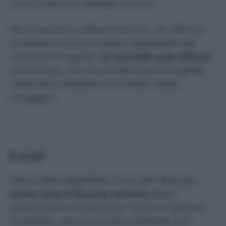
come il cianuro ucciderebbe un uomo.
Ne bastava poco, relativamente poco, per inibire la
produzione di alcune proteine indispensabili alla
crescita di un vegetale
. Un vero killer super efficace
,
anche troppo, visto che uccideva qualsiasi vegetale
comprese le coltivazioni che avrebbe dovuto
proteggere.
E ora?
Siamo nell’era degli OGM e i ricercatori Monsanto
hanno creato le
Roundup read
y (Rr)
, piante
geneticamente modificate per resistere al glifosato.
Se vogliamo, dal punto di vista ambientale, le Rr