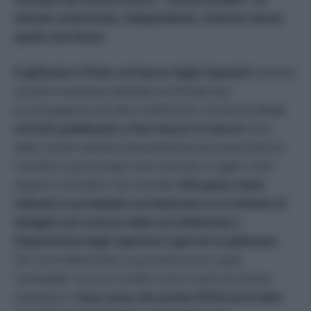
istituto autorevole, indipendente, tuttavia sanno
quello che fanno
.
Il glifosato è finito sul banco degli imputati
insieme
ad altre molecole utilizzate nei fitofarmaci
accompagnato da dati e statistiche contenute
in un
articolo pubblicato a fine marzo su
Lancet
(una
delle riviste mediche specialistiche più importanti al
mondo) e quindi dopo aver passato il vaglio critici
esperti e tutt’altro che morbidi.
Nel pezzo viene
indicata la probabile correlazione tra il linfoma di
Hodgkin (un tumore delle vie linfatiche) e
l’esposizione degli operatori agricoli al glifosato
.
Per ora la Monsanto si può attaccare a quel
“probabile” ma non al fatto che si tratti di scienza
spazzatura.
Sono certa che anche l’EFSA avrà letto