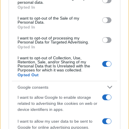
disclose it to other third parties.
personal data.
Come pulire le foglie delle piante da appartamento dalla
Opted In
Please note that this website/app uses one or more Google
polvere per aiutarle a fare la fotosintesi
services and may gather and store information including but
I want to opt-out of the Sale of my
Personal Data.
not limited to your visit or usage behaviour. You may click to
Sbrinare il freezer in pochi minuti: perché 2 millimetri di
Opted In
grant or deny consent to Google and its third-party tags to
ghiaccio aumentano del 20% i consumi
use your data for below specified purposes in below Google
I want to opt-out of processing my
consent section.
Personal Data for Targeted Advertising.
Opted In
CO2WEB
I want to opt-out of Collection, Use,
Retention, Sale, and/or Sharing of my
Personal Data that Is Unrelated with the
Purposes for which it was collected.
Opted Out
Google consents
I want to allow Google to enable storage
related to advertising like cookies on web or
device identifiers in apps.
I want to allow my user data to be sent to
Google for online advertising purposes.