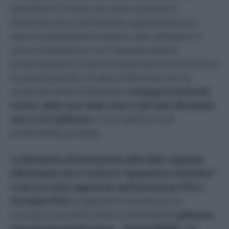
permettono di usare una minor quantità di
fitofarmaci visto che l’erbicida superpotente può
essere tranquillamente sparso sulle coltivazioni in
caso di infestazione e non necessariamente
preventivamente in fase di preparazione del terreno e
in grandi quantità. Da allora il Roundup non ha
conosciuto limiti di diffusione:
ovunque vi fosse del
cotone, della soia, della colza o del mais Monsanto
c’era e c’è il glifosato.
Il che significa che è
praticamente ovunque.
La Monsanto all’indicazione della IARC risponde
affermando che si tratta di “spazzatura scientifica”
e che se è stato approvato dall’americana FDA e
l’europea EFSA
(le agenzie di controllo per la
sicurezza di prodotti chimici e alimentari)
il glifosato
non può non essere sicuro… Anche all’IARC, un