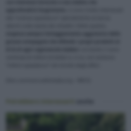
con interesse l’articolo e non dubito che
approfondirà l’argomento.
Lì sono molto interessati
alla “scienza spazzatura” specialmente se lancia
allarmi sulla salute dei cittadini. Detto questo,
stupisce sempre l’atteggiamento aggressivo delle
grosse compagnie che difendo i propri prodotti al
di là di ogni ragionevole dubbio
: sul tavolo ci sono
centinaia di milioni di dollari e, si sa, non esistono
“milioni spazzatura” nel mondo degli affari.
(foto commons.wikimedia.org – NRCS)
Potrebbero interessarti
anche