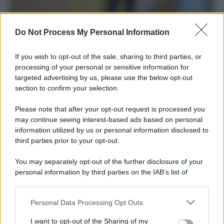
Cambiamenti climatici: perché non si può dire che
Do Not Process My Personal Information
l’uomo non c’entra?
If you wish to opt-out of the sale, sharing to third parties, or
processing of your personal or sensitive information for
I commenti sono chiudi.
targeted advertising by us, please use the below opt-out
section to confirm your selection.
Please note that after your opt-out request is processed you
may continue seeing interest-based ads based on personal
APPENA PUBBLICATI
information utilized by us or personal information disclosed to
third parties prior to your opt-out.
Costume da buttare? Ecco 8 consigli per farlo durare di più
You may separately opt-out of the further disclosure of your
Perché alcune maglie in cotone sono morbide e altre
personal information by third parties on the IAB’s list of
ruvide? Ecco come sceglierle
downstream participants.
Il mare è davvero più pulito alle 8 o alle 18? Ecco quando
Personal Data Processing Opt Outs
This information may also be disclosed by us to third parties
fare il bagno
on the IAB’s List of Downstream Participants that may further
I want to opt-out of the Sharing of my