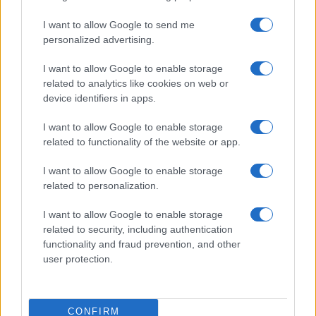
I want to allow Google to send me
personalized advertising.
I want to allow Google to enable storage
related to analytics like cookies on web or
device identifiers in apps.
I want to allow Google to enable storage
related to functionality of the website or app.
I want to allow Google to enable storage
Facebook
Instagram
YouTube
TikTok
Threads
related to personalization.
I want to allow Google to enable storage
related to security, including authentication
© 2026 Ecocentrica.it di TESSA SRL - P. IVA 07010600968 - sede legale:
functionality and fraud prevention, and other
Via Paradisino 5, 57016 Rosignano Marittimo (LI). Tutti i diritti
user protection.
riservati.
Preferenze Privacy
Questo blog non è una testata giornalistica registrata, in quanto
viene aggiornato senza alcuna periodicità; non rientra pertanto tra
CONFIRM