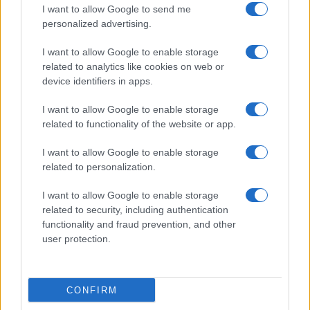
I want to allow Google to send me
personalized advertising.
I want to allow Google to enable storage
related to analytics like cookies on web or
device identifiers in apps.
I want to allow Google to enable storage
related to functionality of the website or app.
I want to allow Google to enable storage
Facebook
Instagram
YouTube
TikTok
Threads
related to personalization.
I want to allow Google to enable storage
related to security, including authentication
© 2026 Ecocentrica.it di TESSA SRL - P. IVA 07010600968 - sede legale:
functionality and fraud prevention, and other
Via Paradisino 5, 57016 Rosignano Marittimo (LI). Tutti i diritti
user protection.
riservati.
Preferenze Privacy
Questo blog non è una testata giornalistica registrata, in quanto
viene aggiornato senza alcuna periodicità; non rientra pertanto tra
CONFIRM
le pubblicazioni soggette agli obblighi previsti dalla legge n. 62 del 7
marzo 2001.