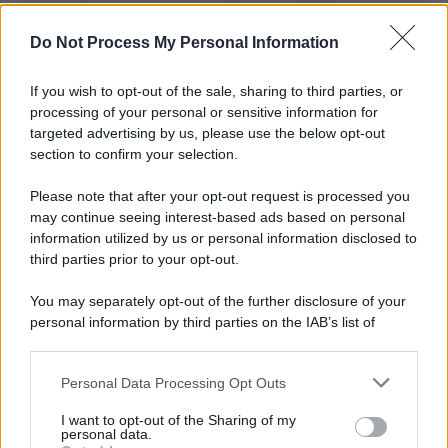
browser per la prossima volta che commento.
Do Not Process My Personal Information
If you wish to opt-out of the sale, sharing to third parties, or
processing of your personal or sensitive information for
targeted advertising by us, please use the below opt-out
section to confirm your selection.
Please note that after your opt-out request is processed you
APPENA PUBBLICATI
may continue seeing interest-based ads based on personal
information utilized by us or personal information disclosed to
Perché alcune maglie in cotone sono morbide e altre
third parties prior to your opt-out.
ruvide? Ecco come sceglierle
You may separately opt-out of the further disclosure of your
Il mare è davvero più pulito alle 8 o alle 18? Ecco quando
personal information by third parties on the IAB’s list of
fare il bagno
downstream participants.
Come pulire le foglie delle piante da appartamento dalla
Personal Data Processing Opt Outs
This information may also be disclosed by us to third parties
polvere per aiutarle a fare la fotosintesi
on the IAB’s List of Downstream Participants that may further
I want to opt-out of the Sharing of my
disclose it to other third parties.
personal data.
Sbrinare il freezer in pochi minuti: perché 2 millimetri di