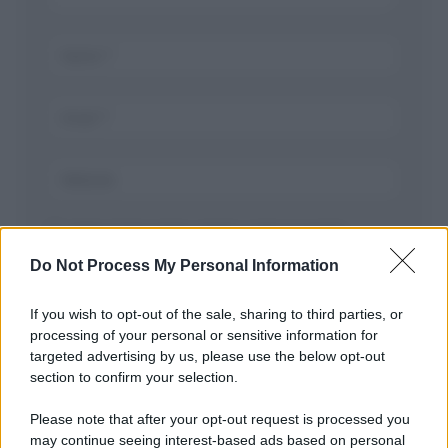
Salva il mio nome, email, e sito in questo
browser per la prossima volta che commento.
Do Not Process My Personal Information
If you wish to opt-out of the sale, sharing to third parties, or
processing of your personal or sensitive information for
targeted advertising by us, please use the below opt-out
section to confirm your selection.
Please note that after your opt-out request is processed you
may continue seeing interest-based ads based on personal
APPENA PUBBLICATI