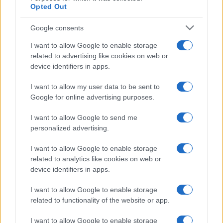
Opted Out
Google consents
I want to allow Google to enable storage
related to advertising like cookies on web or
device identifiers in apps.
I want to allow my user data to be sent to
Google for online advertising purposes.
I want to allow Google to send me
personalized advertising.
I want to allow Google to enable storage
related to analytics like cookies on web or
device identifiers in apps.
I want to allow Google to enable storage
related to functionality of the website or app.
I want to allow Google to enable storage