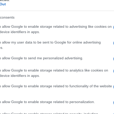
Out
gredienti di sintesi
, che impediscono la normale
 il problema della secchezza;
le creme corpo bio
consents
atanti
, come oli e burri vegetali, ed estratti
ttivi ad azione antiossidante
, che contrastano i
o allow Google to enable storage related to advertising like cookies on
evice identifiers in apps.
ssidazione e invecchiamento) e aiutano a detossinare
’utilizzo in particolar modo durante i cambi di
o allow my user data to be sent to Google for online advertising
s.
to allow Google to send me personalized advertising.
er qualunque prodotto vogliate scegliere: il
ori della pelle sono aperti grazie al calore.
o allow Google to enable storage related to analytics like cookies on
le ancora un po’ umida, perché si assorbiranno
evice identifiers in apps.
 grassa.
o allow Google to enable storage related to functionality of the website
rimavera
, idratanti e profumate, che ho scelto per
o allow Google to enable storage related to personalization.
o allow Google to enable storage related to security, including