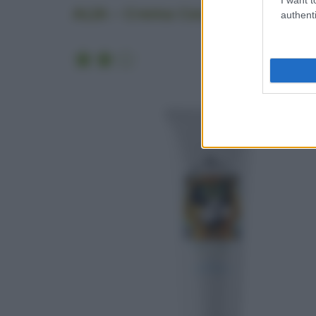
ALIA – Crema Corpo Nutre&Idra
authenti