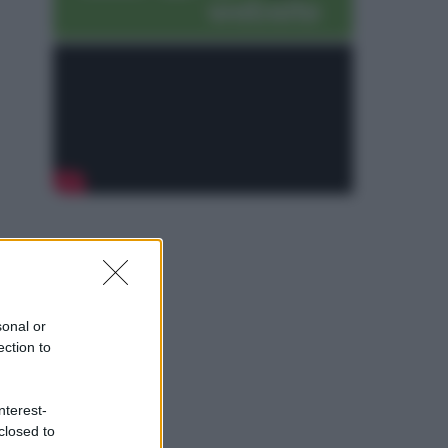
sonal or
ection to
nterest-
closed to