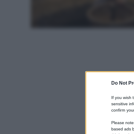
Do Not Pr
If you wish 
sensitive in
confirm your
Please note
based ads b