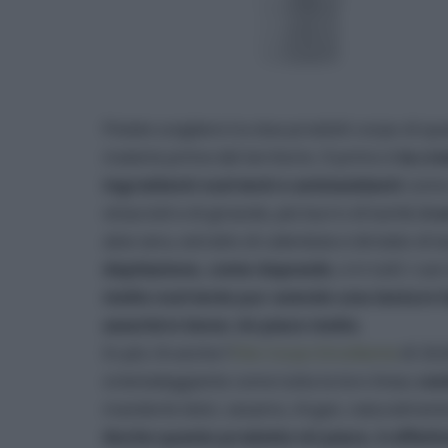
Potete scegliere tra due prodotti corpo di que
materie prime del territorio. Il primo è
la cr
ingredienti nutrienti e antiossidanti
come o
vinaccioli e di girasole, più burro di karité;
è a
aloe vera, estratto di calendula e idrolato di
depilazione, come doposole
, e in tutti i ca
molto nutriente pur avendo una texture l
assorbire bene; mi piace molto
.
In più c’è anche l’
Olio Corpo Emolliente
(€ 20,
orientaleggiante come tutta la loro linea;
con
mandorle dolci, sesamo, Argan, naturalmente
Anche questo prodotto mi piace, è effetti