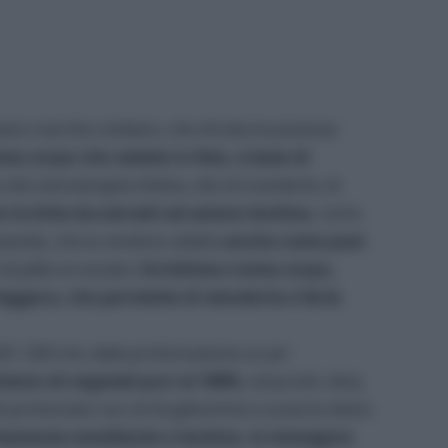
sto marchio siciliano, che sfrutta le preziose
ema corpo che vedete in foto, a base di
lio extravergine d’oliva, olio di mandorle, di
rricchita da estratti ad azione lenitiva
, come
 lavanda, che la rendono adatta
anche come post
si di pelle arrossata.
Un’ottima crema corpo,
eggera, che permette di stenderla e farla
00 / 200 ml), dalla profumazione un po’
tiene oli vegetali puri al 100%
, vinaccioli, oliva,
 profumato con oli di gelsomino e arancio dolce.
vamente emolliente e lenitivo, lo immagino