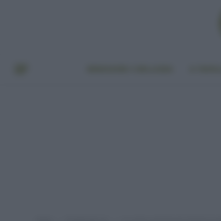
BENESSERE E BELLEZZA
A TAVO
Home
Provato per voi
Le creme corpo bio per idratare la p
»
»