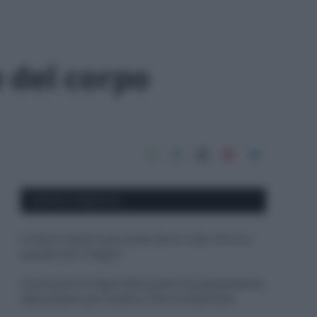
e del corpo
APPENA PUBBLICATI
Il mare è davvero più pulito alle 8 o alle 18? Ecco
quando fare il bagno
Come pulire le foglie delle piante da appartamento
dalla polvere per aiutarle a fare la fotosintesi