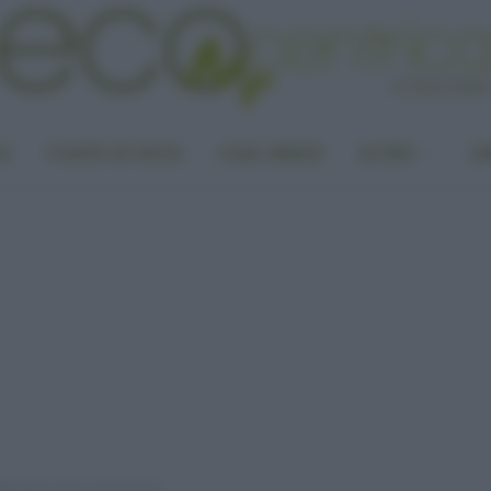
LA
PUNTO DI VISTA
CASA GREEN
ALTRO
UN
elle del corpo in primavera