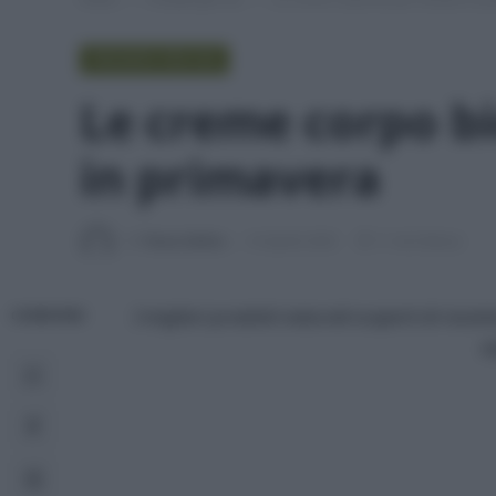
PROVATO PER VOI
Le creme corpo bio
in primavera
Di
Tessa Gelisio
14 Aprile 2020
11 min lettura
I migliori prodotti naturali scoperti di recent
CONDIVIDI
e