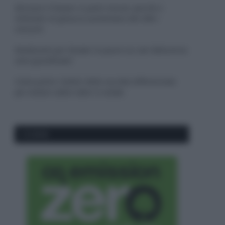
Sbrinare il freezer in pochi minuti: perché 2
millimetri di ghiaccio aumentano del 20% i
consumi
Deodoranti per l’estate: le paure sui sali d’alluminio
sono giustificate?
Come pulire i bidoni della raccolta differenziata
per evitare cattivi odori in estate
CO2WEB