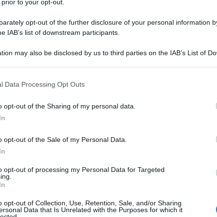
 prior to your opt-out.
cita: anche la pelle in questo momento si rinnova,
rately opt-out of the further disclosure of your personal information by
e le parti più esposte, come viso e mani, sono
he IAB’s list of downstream participants.
 resto del corpo può presentarsi comunque
amo tenuta coperta per mesi da strati di vestiario,
tion may also be disclosed by us to third parties on the IAB’s List of 
 that may further disclose it to other third parties.
bella stagione si avvicina, e (speriamo) ci sarà
ossiamo assolutamente farci trovare impreparate.
 that this website/app uses one or more Google services and may gath
l Data Processing Opt Outs
including but not limited to your visit or usage behaviour. You may click 
 to Google and its third-party tags to use your data for below specifi
o beauty case non può mancare una buona
o opt-out of the Sharing of my personal data.
ogle consent section.
In
, da utilizzare tutti i giorni, senza lasciarsi vincere
rodotto giusto per le esigenze della propria
o opt-out of the Sale of my Personal Data.
e se amate le
texture fluide che si assorbono
In
ona crema idratante; se invece la pelle si presenta
to opt-out of processing my Personal Data for Targeted
a in profondità
, volendo anche un burro o un
ing.
In
o opt-out of Collection, Use, Retention, Sale, and/or Sharing
ersonal Data that Is Unrelated with the Purposes for which it
centrica dovrebbe essere ormai quasi scontato, è
lected.