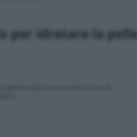
 per idratare la pell
e, dalla texture light o super nutriente in base alle
sigenze