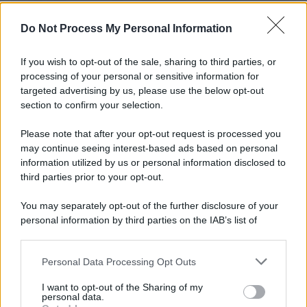
Salva il mio nome, email, e sito in questo
browser per la prossima volta che commento.
Do Not Process My Personal Information
If you wish to opt-out of the sale, sharing to third parties, or
processing of your personal or sensitive information for
targeted advertising by us, please use the below opt-out
section to confirm your selection.
Please note that after your opt-out request is processed you
may continue seeing interest-based ads based on personal
APPENA PUBBLICATI
information utilized by us or personal information disclosed to
third parties prior to your opt-out.
Costume da buttare? Ecco 8 consigli per farlo durare di più
You may separately opt-out of the further disclosure of your
Perché alcune maglie in cotone sono morbide e altre
personal information by third parties on the IAB’s list of
ruvide? Ecco come sceglierle
downstream participants.
Il mare è davvero più pulito alle 8 o alle 18? Ecco quando
Personal Data Processing Opt Outs
This information may also be disclosed by us to third parties
fare il bagno
on the IAB’s List of Downstream Participants that may further
I want to opt-out of the Sharing of my
disclose it to other third parties.
personal data.
Come pulire le foglie delle piante da appartamento dalla