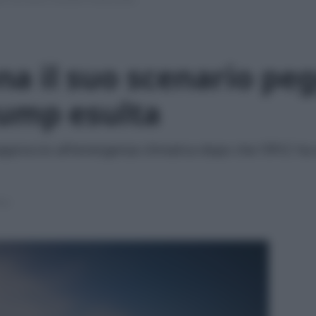
a il suo scenario peg
rump esulta
o approccio all'emergenza climatica dopo che l'IPCC ha 
ura