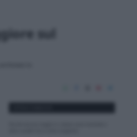
giore sul
archiviato lo
APPENA PUBBLICATI
Perché alcune maglie in cotone sono morbide e
altre ruvide? Ecco come sceglierle