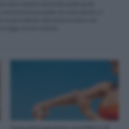
inton aveva risposto chiamando quelle parole
rischia di oscurare quello che conta davvero. Il
he se più moderati, descrivono un futuro che
corregge, ma non si ferma.
Crema solare ogni giorno, ma 12 filtri su 16