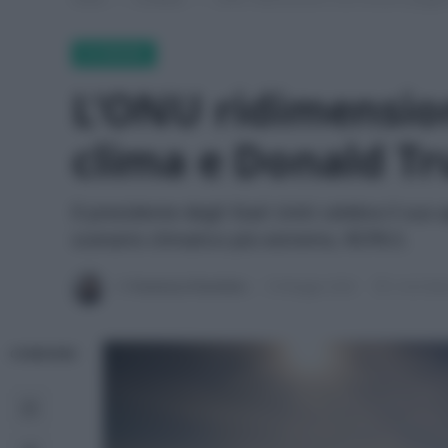
ECONEWS
L’ONU ridimension
clima e Donald T
Il presidente degli Stati Uniti celebra il su
scenario climatico più estremo, RCP8.5.
Di
Francesca Fiorentino
18 Maggio 2026
2 min lett
CONDIVIDI