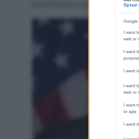
amministrazione, ha aggiunto, si baserà sempre
Opted 
Google 
I want t
web or d
I want t
purpose
I want 
I want t
web or d
I want t
or app.
I want t
I want t