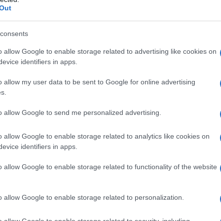
 su verità, scienza e fatti.
Out
consents
o allow Google to enable storage related to advertising like cookies on
evice identifiers in apps.
o allow my user data to be sent to Google for online advertising
s.
to allow Google to send me personalized advertising.
o allow Google to enable storage related to analytics like cookies on
evice identifiers in apps.
o allow Google to enable storage related to functionality of the website
o allow Google to enable storage related to personalization.
o allow Google to enable storage related to security, including