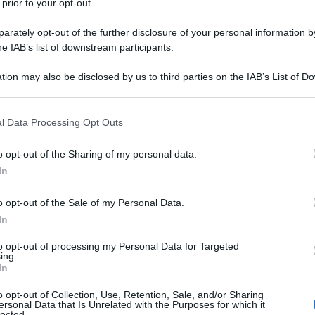
 prior to your opt-out.
rately opt-out of the further disclosure of your personal information by
he IAB’s list of downstream participants.
tion may also be disclosed by us to third parties on the IAB’s List of 
 that may further disclose it to other third parties.
 that this website/app uses one or more Google services and may gath
l Data Processing Opt Outs
including but not limited to your visit or usage behaviour. You may click 
 to Google and its third-party tags to use your data for below specifi
o opt-out of the Sharing of my personal data.
ogle consent section.
In
o opt-out of the Sale of my Personal Data.
In
 per quindici anni i democratici
hanno
pale comitato climatico dell’ONU ha ammesso che le
to opt-out of processing my Personal Data for Targeted
ing.
cusato l’attivismo climatico di essere uno
In
ttadini, giustificare politiche energetiche dannose
o opt-out of Collection, Use, Retention, Sale, and/or Sharing
di ricerca che definisce fasulli. La sua
ersonal Data that Is Unrelated with the Purposes for which it
lected.