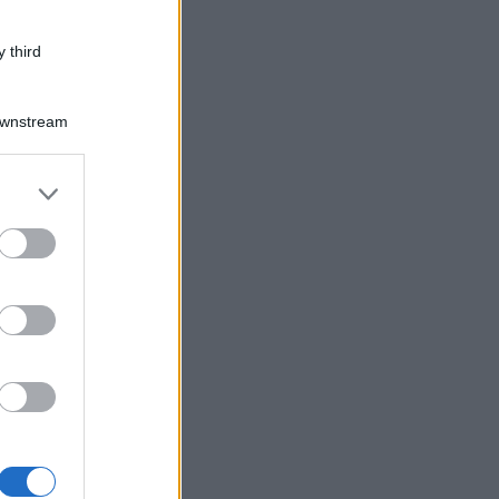
 third
Downstream
er and store
to grant or
ed purposes