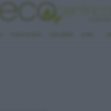
LA
PUNTO DI VISTA
CASA GREEN
ALTRO
UN
re sul clima e Donald Trump esulta