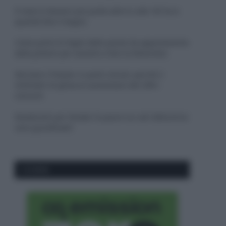
Il mare è davvero più pulito alle 8 o alle 18? Ecco
quando fare il bagno
Come pulire le foglie delle piante da appartamento
dalla polvere per aiutarle a fare la fotosintesi
Sbrinare il freezer in pochi minuti: perché 2
millimetri di ghiaccio aumentano del 20% i
consumi
Deodoranti per l’estate: le paure sui sali d’alluminio
sono giustificate?
CO2WEB