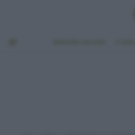
BENESSERE E BELLEZZA
A TAVO
Home
EcoNews
L’ONU ridimensiona il suo scenario peggio
»
»