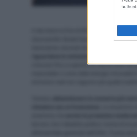
authenti
U
A decretare la fine di RCP8.5 è stato un gruppo
Geoscientific Model Development, pubblicazi
Geoscienze: secondo loro, quel modello non d
riguardava le emissioni future di CO2
, as
cresciuto fino a superare le riserve totali del 
impossibile: il costo delle energie rinnovabili è
emissioni reali non seguono più quella traiett
Tuttavia,
abbandonare lo scenario più estr
climatico sia un’invenzione
. La situazione 
avvertono che
anche le proiezioni modera
terreno che il dibattito politico rischia di in
all’Assemblea generale dell’ONU, Trump aveva