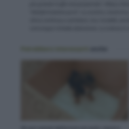
più grande truffa mai perpetrata
“, Hillary Cl
“
disinformazione pura
“. Lo scontro, insomma, 
clima continua a cambiare, ma i modelli, anc
comunque richiede attenzione. La scienza si 
Potrebbero interessarti
anche
20 cani salvati dall’orrore con pulci, morsi e