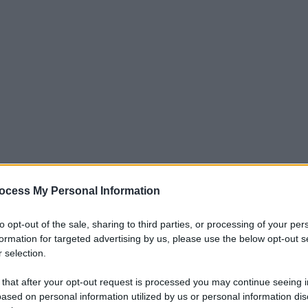
amento globale ha dominato il dibattito sul
ocess My Personal Information
limenti dei raccolti su scala mondiale e persino
8.5, era il modello “peggiore dei casi” adottato
to opt-out of the sale, sharing to third parties, or processing of your per
formation for targeted advertising by us, please use the below opt-out s
 dell’ONU sul clima, ed è stato usato come base per
 selection.
rnali e per giustificare politiche energetiche in
fficialmente abbandonato
perché ritenuto
 that after your opt-out request is processed you may continue seeing i
ased on personal information utilized by us or personal information dis
 sfuggire l’occasione.