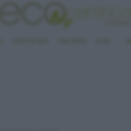
LA
PUNTO DI VISTA
CASA GREEN
ALTRO
UN
tamenti corpo e per la cura dei capelli