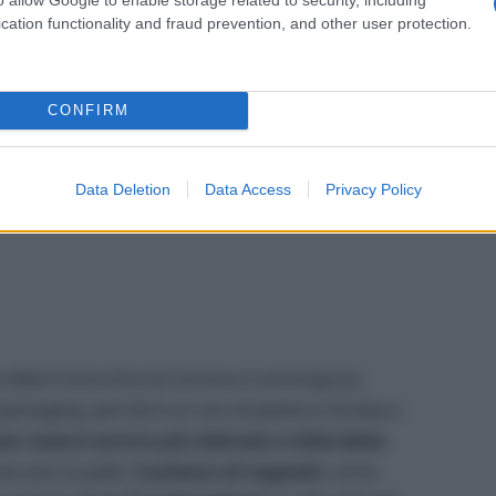
cation functionality and fraud prevention, and other user protection.
CONFIRM
Data Deletion
Data Access
Privacy Policy
atta della Crema Doccia Limone e Lemongrass
ackaging, perché è un mix di plastica riciclata e
 per essere ancora più delicata e tollerabile
,
seccano la pelle.
Contiene oli vegetali
, come