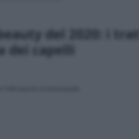
beauty del 2020: i tr
a dei capelli
l 100% naturali e di ottima qualità