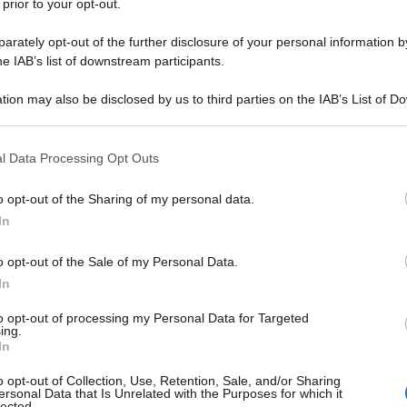
 prior to your opt-out.
rately opt-out of the further disclosure of your personal information by
he IAB’s list of downstream participants.
tion may also be disclosed by us to third parties on the IAB’s List of 
 that may further disclose it to other third parties.
ondo l’ultimo Beauty Report di Cosmetica Italia, in
 that this website/app uses one or more Google services and may gath
otti ha superato il miliardo di euro. Molti gridano
l Data Processing Opt Outs
including but not limited to your visit or usage behaviour. You may click 
 una presa di coscienza sull’importanza di porre
 to Google and its third-party tags to use your data for below specifi
o opt-out of the Sharing of my personal data.
i viso, corpo e capelli, per la salute e per la
ogle consent section.
In
o opt-out of the Sale of my Personal Data.
 e prodotti davvero
green
, con certificazioni bio o
In
a performance della cosmesi naturale è
to opt-out of processing my Personal Data for Targeted
 rimpiangere i prodotti “tradizionali”, spesso
ing.
In
tanti o per ottime operazioni di marketing che li
fossero.
o opt-out of Collection, Use, Retention, Sale, and/or Sharing
ersonal Data that Is Unrelated with the Purposes for which it
lected.