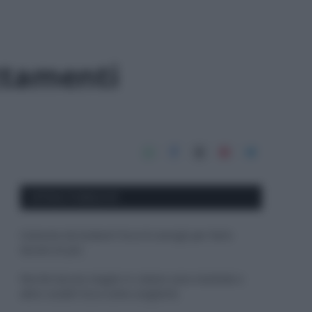
attamenti
APPENA PUBBLICATI
Costume da buttare? Ecco 8 consigli per farlo
durare di più
Perché alcune maglie in cotone sono morbide e
altre ruvide? Ecco come sceglierle