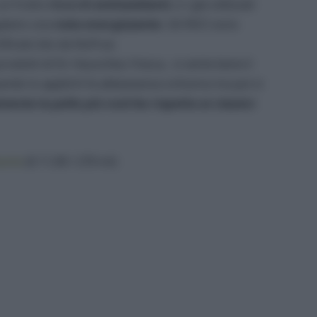
 un frutto
ricco di antiossidanti
, e i già utilizzati
egalano una
nota energizzante
. Gli INCI sono
ificato bio da NaTrue.
 prodotti di Dr. Hauschka: fresca, si sente bene il
uando lo applichi fa abbastanza schiuma ma poi si
mente la pelle più nutrita rispetto ai classici
ante
(€ 11,90 / 270 ml)