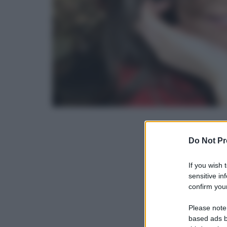
Do Not Pr
If you wish 
sensitive in
confirm your
Please note
based ads b