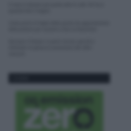
Il mare è davvero più pulito alle 8 o alle 18? Ecco
quando fare il bagno
Come pulire le foglie delle piante da appartamento
dalla polvere per aiutarle a fare la fotosintesi
Sbrinare il freezer in pochi minuti: perché 2
millimetri di ghiaccio aumentano del 20% i
consumi
CO2WEB