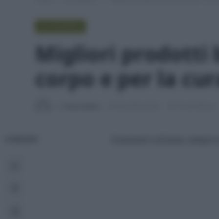
IN EVIDENZA
Migliori prodotti 
corpo e per la cur
Di
Tessa Gelisio
29 Dicembre 2020
10 min lettura
Economici o di lusso, sempre a
CONDIVIDI