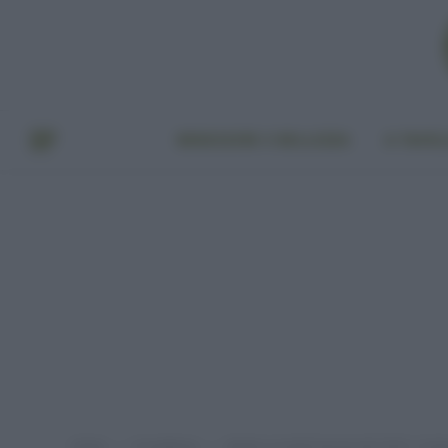
BENESSERE E BELLEZZA
A TAVO
Home
In evidenza
Migliori prodotti beauty del 2020: i trat
»
»