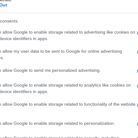
Out
ali e bio, siete nel posto giusto: dopo avervi
 sono piaciute di più, dedico questo post ai
consents
corpo e dei capelli
. Etici, efficaci, la maggior parte
o allow Google to enable storage related to advertising like cookies on
ze più “di nicchia” meritavano davvero un posto in
evice identifiers in apps.
elle secca, cellulite e tutte le tipologie di
o allow my user data to be sent to Google for online advertising
s.
to allow Google to send me personalized advertising.
 ml)
o allow Google to enable storage related to analytics like cookies on
evice identifiers in apps.
o allow Google to enable storage related to functionality of the website
o allow Google to enable storage related to personalization.
o allow Google to enable storage related to security, including