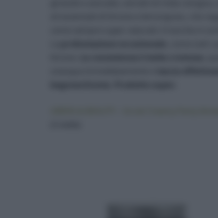
girasole e avocado, estratti di mela cotogna,
oli essenziali di limone e lemongrass, che r
come sempre super naturali; il marchio è cert
La
profumazione eccezionale
, come tutti i
limone.
La consistenza è bella cremosa
, q
sciacqua immediatamente e
lascia effettiva
bagnoschiuma. Prodotto super.
GREEN & BEAUTY – Scrub Creamy Party-Idrat
(3 stelle)