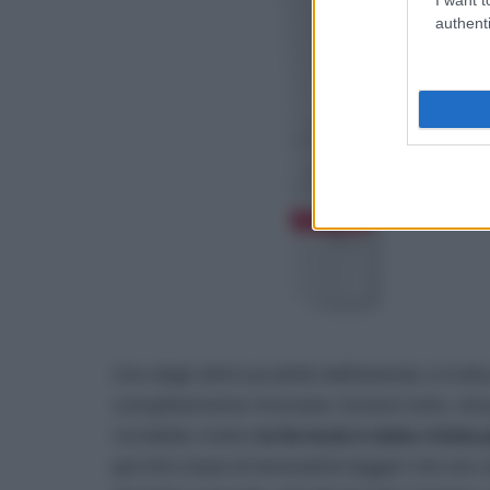
authenti
Uno degli ultimi prodotti dell’azienda: si tr
completamente rinnovata. Innanzi tutto, nel p
riciclabile; inoltre
la formula è stata rivista
perché a base di tensioattivi leggeri che non 