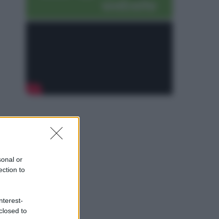
sonal or
ection to
nterest-
closed to