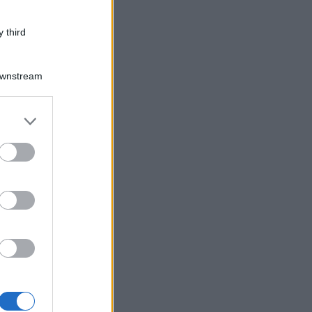
 third
Downstream
er and store
to grant or
ed purposes