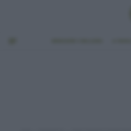
BENESSERE E BELLEZZA
A TAVO
Home
Provato per voi
Odiate smagliature! I prodotti natura
»
»