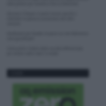
dalla polvere per aiutarle a fare la fotosintesi
Sbrinare il freezer in pochi minuti: perché 2
millimetri di ghiaccio aumentano del 20% i
consumi
Deodoranti per l’estate: le paure sui sali d’alluminio
sono giustificate?
Come pulire i bidoni della raccolta differenziata
per evitare cattivi odori in estate
CO2WEB