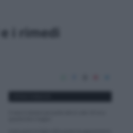
e i rimedi
APPENA PUBBLICATI
Il mare è davvero più pulito alle 8 o alle 18? Ecco
quando fare il bagno
Come pulire le foglie delle piante da appartamento