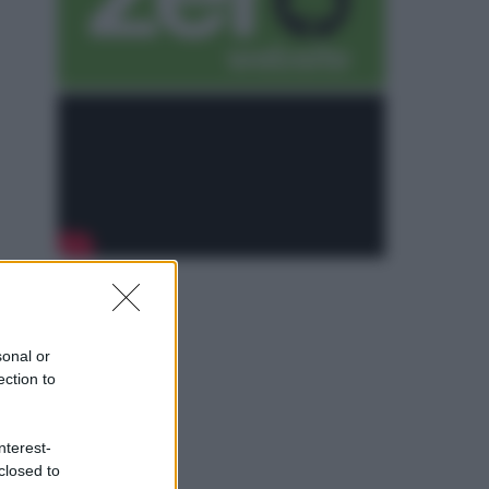
sonal or
ection to
nterest-
closed to