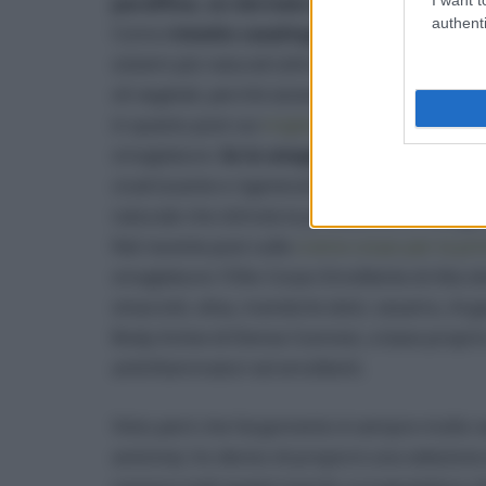
paraffina, un derivato del petrolio!
authenti
Come
rimedio casalingo per la prevenzio
sistemi più naturali (oltre che più economici) 
oli vegetali, perché aiutano a mantenere la pel
in questo post sui
migliori oli corpo idratanti 
smagliature.
Se le smagliature sono già pr
cicatrizzante e rigenerante dei tessuti, come 
naturale che stimola la produzione di collagen
Nel recente post sulle
creme corpo per la pr
smagliature: l’Olio Corpo Emolliente di Alia sk
vinaccioli, oliva, mandorle dolci, sesamo, Arg
Body Active di Eterea Cosmesi, a base proprio
antinfiammatori ed emollienti.
Visto però che l’argomento è sempre molto se
avvicina), ho deciso di proporvi una selezione