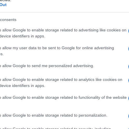
astre con prodotti specifici e soprattutto giocare
Out
consents
nanzi tutto
i cambi di peso troppo repentini
, che
o allow Google to enable storage related to advertising like cookies on
 e adattarsi;
fenomeno questo che accade
evice identifiers in apps.
lattamento
, il che spiega perché le donne sono il
o allow my user data to be sent to Google for online advertising
turalmente, tutto dipende dalla
qualità della
s.
rta le tensioni
. Quindi, oltre a evitare sbalzi di
 di prendersene cura sia dall’interno, con una
to allow Google to send me personalized advertising.
oni
, sia dall’esterno, abituandosi ad utilizzare
o allow Google to enable storage related to analytics like cookies on
evice identifiers in apps.
 prodotto famosissimo, utilizzato anche per il
o allow Google to enable storage related to functionality of the website
: nonostante il contenuto di vitamine ed estratti
io che con quel “Bio” può illudere che si tratti di
o allow Google to enable storage related to personalization.
er scoprire che
il primo ingrediente è la
o allow Google to enable storage related to security, including