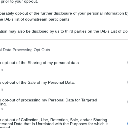
 prior to your opt-out.
rately opt-out of the further disclosure of your personal information by
he IAB’s list of downstream participants.
tion may also be disclosed by us to third parties on the IAB’s List of 
no
un inestetismo contro cui combatte la
 that may further disclose it to other third parties.
ne, si stima che l’80% ne sia colpita, contro il 30%
 that this website/app uses one or more Google services and may gath
l Data Processing Opt Outs
utta femminile?
including but not limited to your visit or usage behaviour. You may click 
 to Google and its third-party tags to use your data for below specifi
o opt-out of the Sharing of my personal data.
ogle consent section.
al sesso
. Le smagliature si formano quando la
In
sono delle vere e proprie lesioni, dovute alla
ome collagene ed elastina
, che sono sì elastiche,
o opt-out of the Sale of my Personal Data.
In
ando viene tirato troppo, a un certo punto si
e addome, seno, cosce, glutei o fianchi, compaiono
to opt-out of processing my Personal Data for Targeted
ing.
, poi bianche.
Quando le smagliature diventano
In
lle si è cicatrizzata: come tutte le cicatrici, a
o opt-out of Collection, Use, Retention, Sale, and/or Sharing
etamente
, non è impossibile ma è sicuramente
ersonal Data that Is Unrelated with the Purposes for which it
lected.