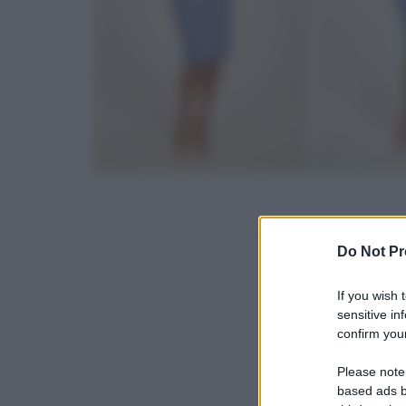
Do Not Pr
If you wish 
sensitive in
confirm your
Please note
based ads b