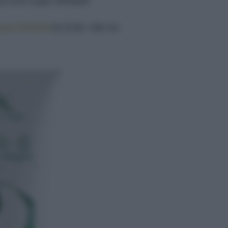
he sono super affidabili!
ante 90/60/90
(€ 22,90 / 200 ml)