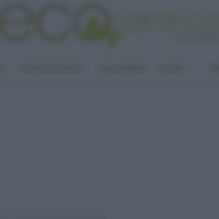
LA
PUNTO DI VISTA
CASA GREEN
ALTRO
UN
li e i rimedi casalinghi per combatterle