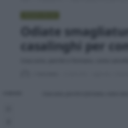
PROVATO PER VOI
Odiate smagliature
casalinghi per co
Cosa sono, perché si formano, come cancella
Di
Tessa Gelisio
27 Aprile 2020
Aggiornato:
3 Settem
Cosa sono, perché si formano, come cance
CONDIVIDI