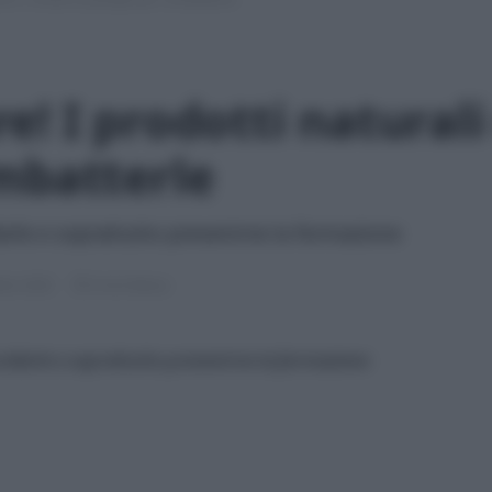
! I prodotti naturali 
mbatterle
rle e soprattutto prevenirne la formazione
bre 2020
8 min lettura
llarle e soprattutto prevenirne la formazione