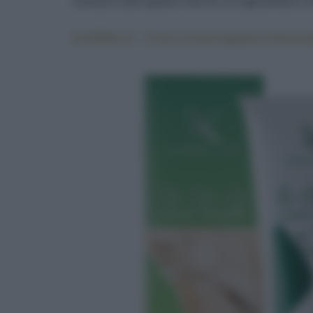
conosco tutti questi marchi, e vi garantisco c
ALKEMILLA – Crema Antismagliature Rassod