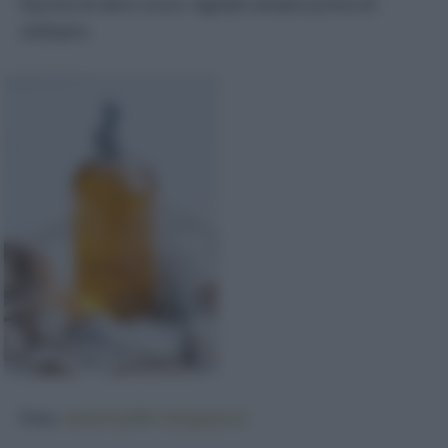
flacone di vetro scuro. Agitate sempre prima di
utilizzare.
Foto:
sweetmylife1.blogspot.it