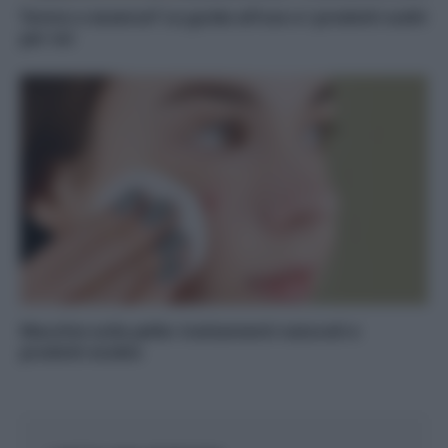
Tonico o essence? La guida all’uso e i prodotti scelti
per voi
Macchie sulla pelle: trattamenti naturali e
prodotti ecobio