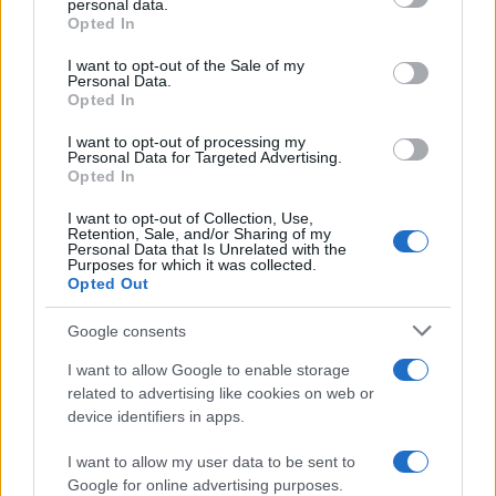
personal data.
Deodoranti per l’estate: le paure sui sali d’alluminio sono
Opted In
Please note that this website/app uses one or more Google
giustificate?
services and may gather and store information including but
I want to opt-out of the Sale of my
Personal Data.
not limited to your visit or usage behaviour. You may click to
Come pulire i bidoni della raccolta differenziata per evitare
Opted In
grant or deny consent to Google and its third-party tags to
cattivi odori in estate
use your data for below specified purposes in below Google
I want to opt-out of processing my
consent section.
Personal Data for Targeted Advertising.
Opted In
CO2WEB
I want to opt-out of Collection, Use,
Retention, Sale, and/or Sharing of my
Personal Data that Is Unrelated with the
Purposes for which it was collected.
Opted Out
Google consents
I want to allow Google to enable storage
related to advertising like cookies on web or
device identifiers in apps.
I want to allow my user data to be sent to
Google for online advertising purposes.