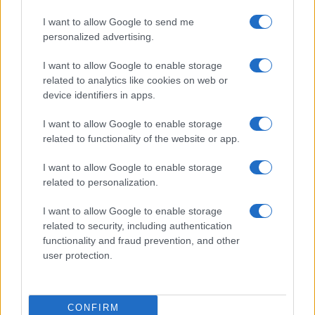
I want to allow Google to send me
personalized advertising.
I want to allow Google to enable storage
related to analytics like cookies on web or
device identifiers in apps.
I want to allow Google to enable storage
related to functionality of the website or app.
I want to allow Google to enable storage
Facebook
Instagram
YouTube
TikTok
Threads
related to personalization.
I want to allow Google to enable storage
related to security, including authentication
© 2026 Ecocentrica.it di TESSA SRL - P. IVA 07010600968 - sede legale:
functionality and fraud prevention, and other
Via Paradisino 5, 57016 Rosignano Marittimo (LI). Tutti i diritti
user protection.
riservati.
Preferenze Privacy
Questo blog non è una testata giornalistica registrata, in quanto
viene aggiornato senza alcuna periodicità; non rientra pertanto tra
CONFIRM
le pubblicazioni soggette agli obblighi previsti dalla legge n. 62 del 7