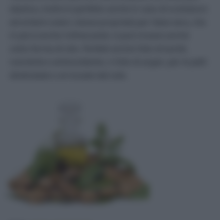
elastica, inoltre è perfetto anche in caso di scottature
ed eritemi solari; stesse proprietà per l’aloe vera, che
in più è anche rinfrescante: si può trovare anche
sotto forma di olio. Perfetti anche l’olio di karitè,
nutriente e antiossidante, o l’olio di argan, per le pelli
disidratate o arrossate dal sole.