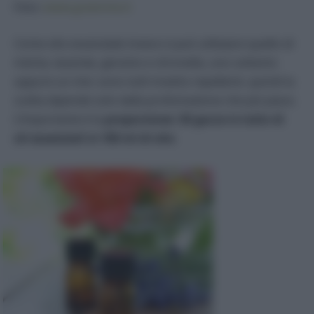
Foto:
www.greenme.it
Come olio essenziale invece si può utilizzare quello di
menta, lavanda, geranio e citronella, uno soltanto
oppure un mix: sono tutti insetto-repellenti, quindi la
scelta dipende solo dalla profumazione che più piace.
L’importante è la
proporzione: 30 gocce in tutto di
oli essenziali in 100 ml di olio
.