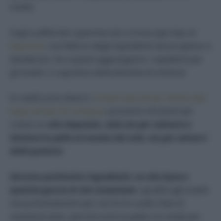
insetti.
Sugli scaffali dei supermercati si trova ogni tipo di
doposole
, ma l’elenco degli ingredienti lascia spesso a
desiderare. Se a questi aggiungiamo i repellenti per
gli insetti, ci copriamo letteralmente di chimica!
In realtà sono diversi i
rimedi naturali per tenere alla
larga zanzare & company
: possiamo sfruttarli per
creare un
olio doposole, utile sia per calmare e
idratare la pelle arrossata dal sole, sia per salvarci
dalle punture
.
Servono pochissimi ingredienti: un olio base e
qualche goccia di olio essenziale
, sgraditi agli insetti
ma profumatissimi per noi! Io ho scelto l’olio di
mandorle dolci, perché nutre la pelle e la rende più