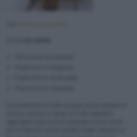
Foto:
www.cure-naturali.it
Ecco la
mia ricetta
:
100 ml di olio di mandorle
10 gocce di o.e. di geranio
10 gocce di o.e. di citronella
10 gocce di o.e. di lavanda
Il procedimento è molto semplice: basta riempire un
flacone, classico o a spray, con l’olio vegetale e
aggiungere le gocce di oli essenziali; la luce rischia
però di alterarli, quindi sarebbe meglio utilizzare un