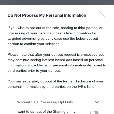
Salva il mio nome, email, e sito in questo
browser per la prossima volta che commento.
Do Not Process My Personal Information
If you wish to opt-out of the sale, sharing to third parties, or
processing of your personal or sensitive information for
targeted advertising by us, please use the below opt-out
section to confirm your selection.
Please note that after your opt-out request is processed you
APPENA PUBBLICATI
may continue seeing interest-based ads based on personal
information utilized by us or personal information disclosed to
Il mare è davvero più pulito alle 8 o alle 18? Ecco quando
third parties prior to your opt-out.
fare il bagno
You may separately opt-out of the further disclosure of your
Come pulire le foglie delle piante da appartamento dalla
personal information by third parties on the IAB’s list of
polvere per aiutarle a fare la fotosintesi
downstream participants.
Sbrinare il freezer in pochi minuti: perché 2 millimetri di
Personal Data Processing Opt Outs
This information may also be disclosed by us to third parties
ghiaccio aumentano del 20% i consumi
on the IAB’s List of Downstream Participants that may further
I want to opt-out of the Sharing of my
disclose it to other third parties.