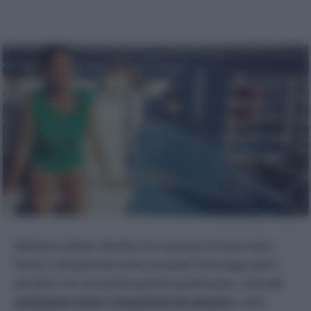
Abbiamo atteso l’estate e le vacanze al mare tutto
l’anno, e finalmente sono arrivate! Purtroppo però
portano con sé anche qualche grattacapo, come
le
scottature solari e le punture di zanzare
o altri