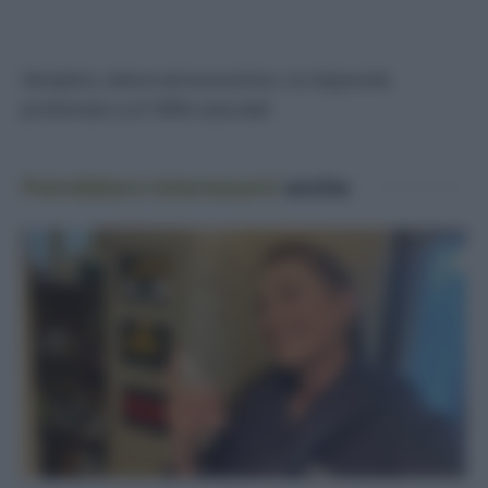
Semplice, veloce ed economico: un doposole
profumato e al 100% naturale!
Potrebbero interessarti
anche