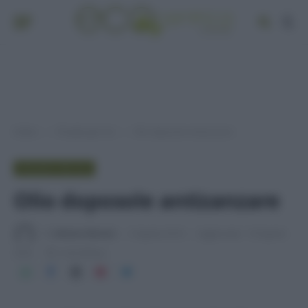
Home
Provato per voi
Olio doposole antizanzare
»
»
PROVATO PER VOI
Olio doposole antizanzare
Di
Adriano Mariani
3 Agosto 2016
Aggiornato:
18 Agosto
2016
2 min lettura