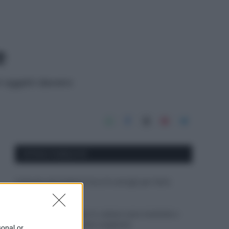
e
i oggetti davvero
APPENA PUBBLICATI
Costume da buttare? Ecco 8 consigli per farlo
durare di più
Perché alcune maglie in cotone sono morbide e
altre ruvide? Ecco come sceglierle
sonal or