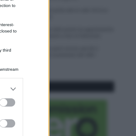
ection to
Il mare è davvero più pulito alle 8 o alle 18? Ecco
quando fare il bagno
nterest-
Come pulire le foglie delle piante da appartamento
closed to
dalla polvere per aiutarle a fare la fotosintesi
Sbrinare il freezer in pochi minuti: perché 2
 third
millimetri di ghiaccio aumentano del 20% i
consumi
Downstream
er and store
CO2WEB
to grant or
ed purposes