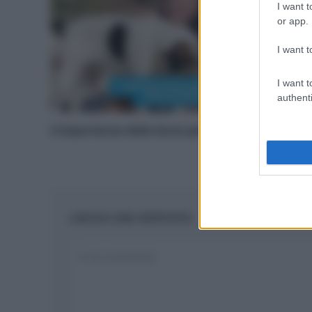
I want t
or app.
I want t
I want t
authenti
L’importanza delle dune per le spiagge
LASCIA UNA RISPOSTA