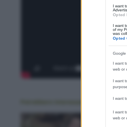
I want 
Advertis
Opted 
I want t
of my P
was col
Opted 
Google 
I want t
web or d
I want t
purpose
I want 
Potrebbero interessarti
anche
I want t
web or d