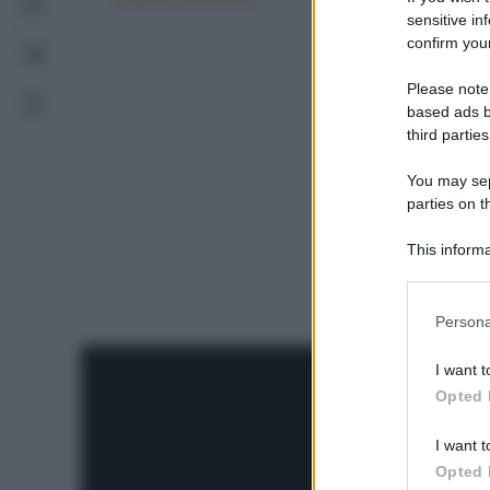
sensitive in
confirm your
Please note
based ads b
third parties
You may sepa
parties on t
This informa
Participants
Please note
Persona
information 
deny consent
I want t
in below Go
Opted 
I want t
Opted 