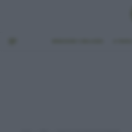
BENESSERE E BELLEZZA
A TAVO
Home
Video
Palloncini: tutti i pericoli per l’ambiente
»
»