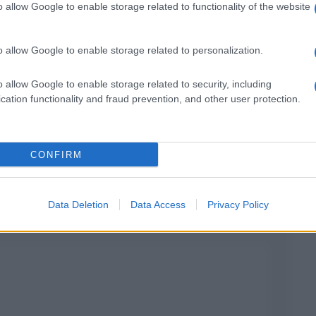
o allow Google to enable storage related to functionality of the website
o allow Google to enable storage related to personalization.
o allow Google to enable storage related to security, including
cation functionality and fraud prevention, and other user protection.
Alghe di posidonia: perché sono utili per le
spiagge
CONFIRM
Data Deletion
Data Access
Privacy Policy