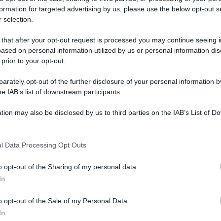
formation for targeted advertising by us, please use the below opt-out s
 selection.
 that after your opt-out request is processed you may continue seeing i
ased on personal information utilized by us or personal information dis
 prior to your opt-out.
rately opt-out of the further disclosure of your personal information by
he IAB’s list of downstream participants.
tion may also be disclosed by us to third parties on the IAB’s List of 
 that may further disclose it to other third parties.
 that this website/app uses one or more Google services and may gath
l Data Processing Opt Outs
including but not limited to your visit or usage behaviour. You may click 
 to Google and its third-party tags to use your data for below specifi
o opt-out of the Sharing of my personal data.
ogle consent section.
In
o opt-out of the Sale of my Personal Data.
In