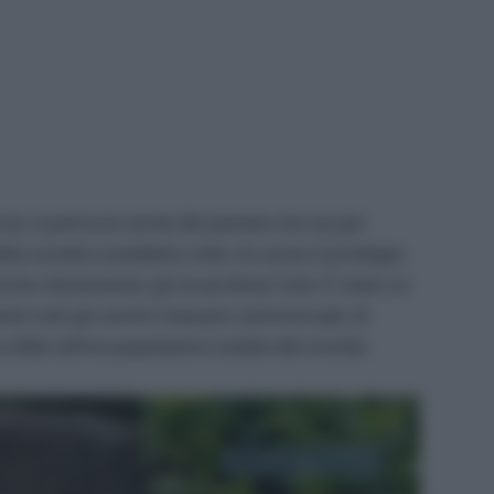
ia, il polmone verde del pianeta che sta per
ella società cosiddetta civile, ho avuto il privilegio
hio d’estinzione: gli straordinari Zo’è. E’ stato un
ndo tutti gli uomini vivevano seminomadi, di
a delle ultime popolazioni isolate del mondo.