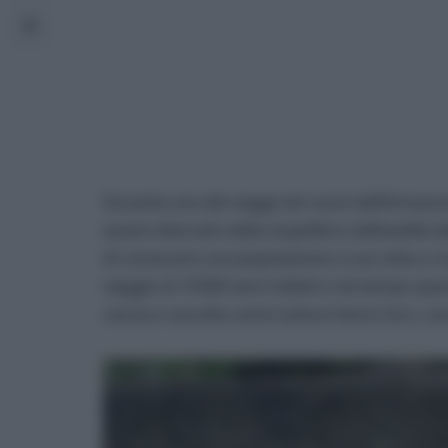
Durante uno dei viaggi nel cuore dell’Amazzon
essere distrutto dalla stupidità e dall’avidità d
di conoscere una popolazione a sua volta a risc
viaggio di 10’000 anni indietro nel tempo qua
caccia e raccolta come tuttora fanno loro, un