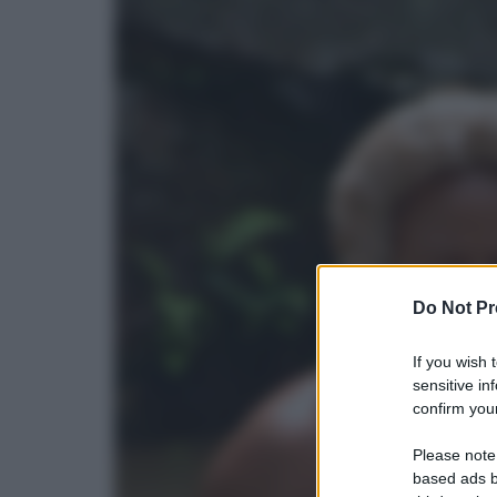
Do Not Pr
If you wish 
sensitive in
confirm your
Please note
based ads b