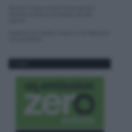
Sbrinare il freezer in pochi minuti: perché 2
millimetri di ghiaccio aumentano del 20% i
consumi
Deodoranti per l’estate: le paure sui sali d’alluminio
sono giustificate?
CO2WEB