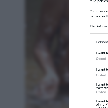
third parties
You may sepa
parties on t
This informa
Participants
Please note
Persona
information 
deny consent
I want t
in below Go
Opted 
I want t
Opted 
I want 
Advertis
Opted 
I want t
of my P
was col