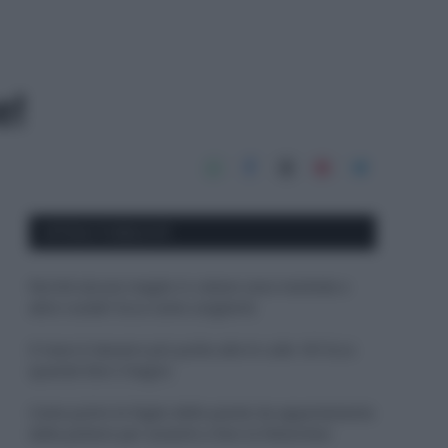
e!
APPENA PUBBLICATI
Perché alcune maglie in cotone sono morbide e
altre ruvide? Ecco come sceglierle
Il mare è davvero più pulito alle 8 o alle 18? Ecco
quando fare il bagno
Come pulire le foglie delle piante da appartamento
dalla polvere per aiutarle a fare la fotosintesi