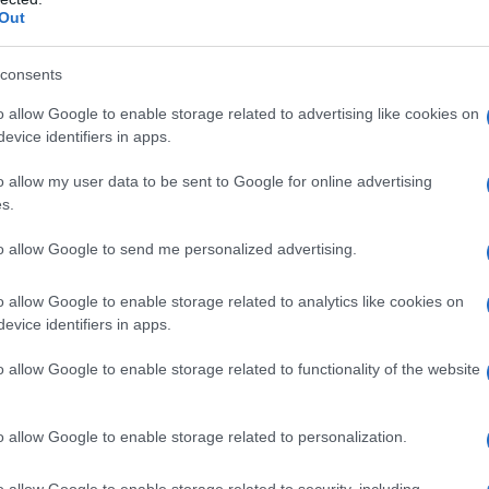
Out
consents
o allow Google to enable storage related to advertising like cookies on
evice identifiers in apps.
e per me che per gli Zo’è che, per tutto il tempo,
o allow my user data to be sent to Google for online advertising
mi”. Ho visto e parlato con le loro donne, che si
s.
, bracciali di legno e cavigliere.
to allow Google to send me personalized advertising.
o allow Google to enable storage related to analytics like cookies on
evice identifiers in apps.
o allow Google to enable storage related to functionality of the website
o allow Google to enable storage related to personalization.
o allow Google to enable storage related to security, including