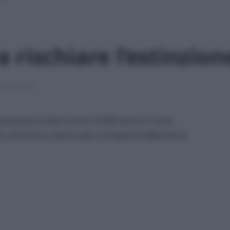
rischiare l’estinzion
4 min lettura
’Amazzonia a vivere come 10.000 anni fa. Come
te, anche loro stanno per scomparire dalla faccia