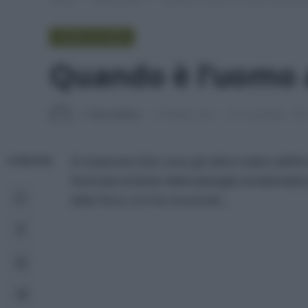
PUNTO DI VISTA
Quando è l’uomo a 
Di
Tessa Gelisio
14 Ottobre 2014
6 commenti
Si chiamano Zo’è, sono gli ultimi indios dell
CONDIVIDI
l’animale simbolo delle battaglie ambientalis
della Terra. Io li ho incontrati…