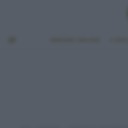
BENESSERE E BELLEZZA
A TAVO
Home
Punto di vista
Quando è l’uomo a rischiare l’estinzio
»
»