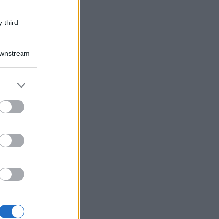
 third
Downstream
er and store
to grant or
ed purposes