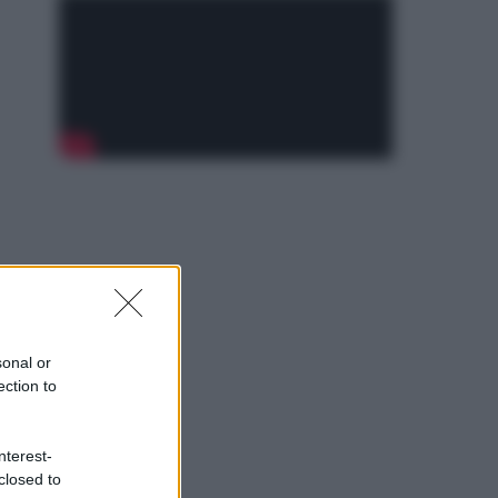
sonal or
ection to
nterest-
closed to