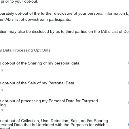
 prior to your opt-out.
rately opt-out of the further disclosure of your personal information by
he IAB’s list of downstream participants.
tion may also be disclosed by us to third parties on the IAB’s List of 
 that may further disclose it to other third parties.
 that this website/app uses one or more Google services and may gath
l Data Processing Opt Outs
including but not limited to your visit or usage behaviour. You may click 
 to Google and its third-party tags to use your data for below specifi
o opt-out of the Sharing of my personal data.
ogle consent section.
In
o opt-out of the Sale of my Personal Data.
In
to opt-out of processing my Personal Data for Targeted
ing.
In
o opt-out of Collection, Use, Retention, Sale, and/or Sharing
ersonal Data that Is Unrelated with the Purposes for which it
lected.