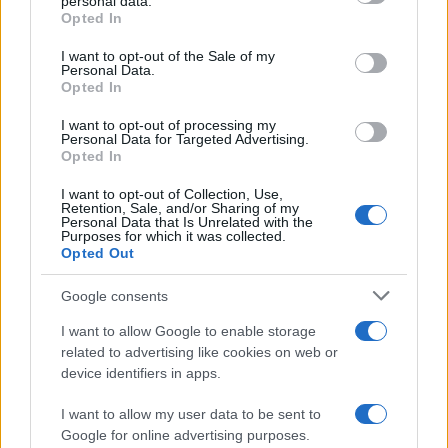
personal data.
Come pulire le foglie delle piante da appartamento dalla
Opted In
Please note that this website/app uses one or more Google
polvere per aiutarle a fare la fotosintesi
services and may gather and store information including but
I want to opt-out of the Sale of my
Personal Data.
not limited to your visit or usage behaviour. You may click to
Sbrinare il freezer in pochi minuti: perché 2 millimetri di
Opted In
grant or deny consent to Google and its third-party tags to
ghiaccio aumentano del 20% i consumi
use your data for below specified purposes in below Google
I want to opt-out of processing my
consent section.
Personal Data for Targeted Advertising.
Opted In
CO2WEB
I want to opt-out of Collection, Use,
Retention, Sale, and/or Sharing of my
Personal Data that Is Unrelated with the
Purposes for which it was collected.
Opted Out
Google consents
I want to allow Google to enable storage
related to advertising like cookies on web or
device identifiers in apps.
I want to allow my user data to be sent to
Google for online advertising purposes.