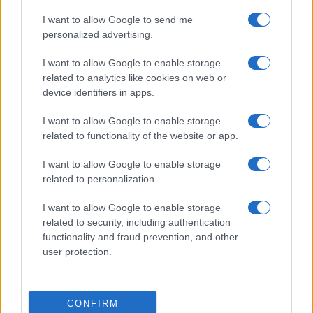
I want to allow Google to send me
personalized advertising.
I want to allow Google to enable storage
related to analytics like cookies on web or
device identifiers in apps.
I want to allow Google to enable storage
related to functionality of the website or app.
I want to allow Google to enable storage
Facebook
Instagram
YouTube
TikTok
Threads
related to personalization.
I want to allow Google to enable storage
related to security, including authentication
© 2026 Ecocentrica.it di TESSA SRL - P. IVA 07010600968 - sede legale:
functionality and fraud prevention, and other
Via Paradisino 5, 57016 Rosignano Marittimo (LI). Tutti i diritti
user protection.
riservati.
Preferenze Privacy
Questo blog non è una testata giornalistica registrata, in quanto
viene aggiornato senza alcuna periodicità; non rientra pertanto tra
CONFIRM
le pubblicazioni soggette agli obblighi previsti dalla legge n. 62 del 7