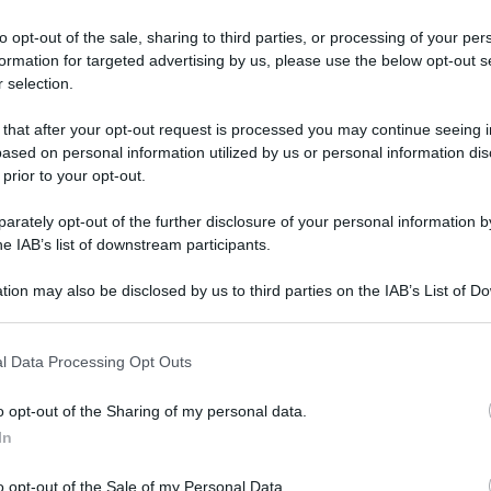
to opt-out of the sale, sharing to third parties, or processing of your per
formation for targeted advertising by us, please use the below opt-out s
 selection.
 that after your opt-out request is processed you may continue seeing i
ased on personal information utilized by us or personal information dis
 prior to your opt-out.
rately opt-out of the further disclosure of your personal information by
he IAB’s list of downstream participants.
tion may also be disclosed by us to third parties on the IAB’s List of 
 that may further disclose it to other third parties.
 that this website/app uses one or more Google services and may gath
l Data Processing Opt Outs
including but not limited to your visit or usage behaviour. You may click 
Polizze assicurative per i nostri amici
 to Google and its third-party tags to use your data for below specifi
o opt-out of the Sharing of my personal data.
a 4 zampe
ogle consent section.
In
Di
Tessa Gelisio
26 Ottobre 2020
o opt-out of the Sale of my Personal Data.