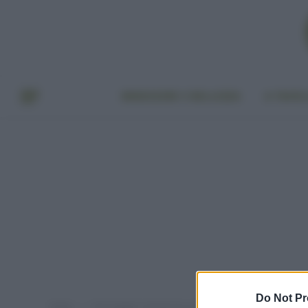
BENESSERE E BELLEZZA
A TAVO
Do Not Pr
Home
Post taggati "animali da compagnia"
»