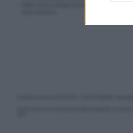
web or d
traffico di armi e droga. Noi diventiamo complici
senza nemmeno…
I want t
or app.
I want t
I want t
authenti
© 2026 Ecocentrica.it di TESSA SRL - P. IVA 07010600968 - sede legale
Questo blog non è una testata giornalistica registrata, in quanto v
2001.