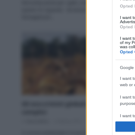
Microchip anche per i gatti, cosa ne pensate? Per
Opted 
quanto mi riguarda – da tempo – ho provveduto a
farloapplicare…
I want 
Advertis
Opted 
I want t
of my P
was col
Opted 
Google 
I want t
web or d
I want t
Gli eco-crimini globali di cui siamo
purpose
complici
I want 
Di
Tessa Gelisio
3 Febbraio 2016
1
I want t
Il crimine ambientale è la terza forma di crimine dopo