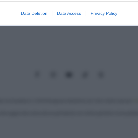
evice identifiers in apps.
Data Deletion
Data Access
Privacy Policy
o allow Google to enable storage related to functionality of the website
o allow Google to enable storage related to personalization.
o allow Google to enable storage related to security, including
cation functionality and fraud prevention, and other user protection.
Facebook
Instagram
YouTube
TikTok
Threads
: Via Paradisino 5, 57016 Rosignano Marittimo (LI). Tutti i diritti riservati.
Pr
iene aggiornato senza alcuna periodicità; non rientra pertanto tra le pubblica