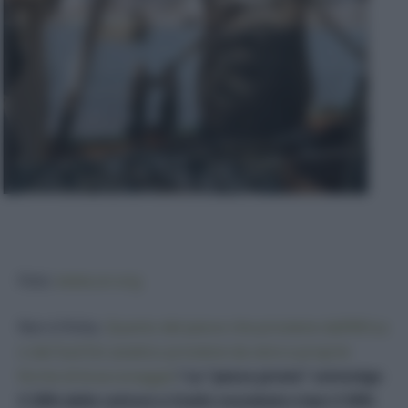
Foto:
www.un.org
Non è finita.
Quanto del pesce che proviene dall’Africa
o dal Sud Est asiatico proviene da vere e proprie
forme di bracconaggio
?
La “pesca pirata” coinvolge
il 20% delle catture a livello mondiale e ben il 50%