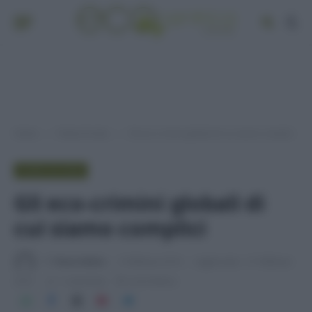
Home
Punto di vista
Gli eco-crimini globali di cui siamo complici
»
»
PUNTO DI VISTA
Gli eco-crimini globali di
cui siamo complici
Di
Tessa Gelisio
3 Febbraio 2016
Aggiornato:
21 Febbraio
2019
1 commento
4 min lettura