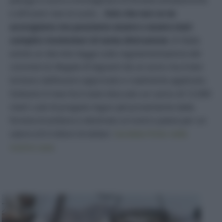
e africane rase al suolo…
Solo che non ce ne
accorgiamo ma possiamo essere o essere stati
complici involontari di tanta distruzione
. In Italia
esiste un decreto legge sulla regolamentazione del
commercio illegale di legnami da un anno ma è ben
lontano dall’essere approvato e realmente applicato.
Soltanto 6 mesi fa è stato bloccato un carico di 12.000
metri cubi di pregiato legno
ipè
proveniente dalla
foresta brasiliana e destinato al nostro paese per un
valore di 6 milioni di dollari.
Sarebbe finito nelle
nostre case
.