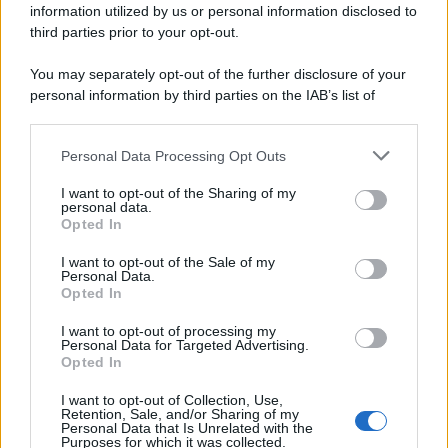
information utilized by us or personal information disclosed to
third parties prior to your opt-out.
Costume da buttare? Ecco 8 consigli per farlo durare di più
You may separately opt-out of the further disclosure of your
Perché alcune maglie in cotone sono morbide e altre
personal information by third parties on the IAB’s list of
ruvide? Ecco come sceglierle
downstream participants.
Il mare è davvero più pulito alle 8 o alle 18? Ecco quando
Personal Data Processing Opt Outs
This information may also be disclosed by us to third parties
fare il bagno
on the IAB’s List of Downstream Participants that may further
I want to opt-out of the Sharing of my
disclose it to other third parties.
personal data.
Come pulire le foglie delle piante da appartamento dalla
Opted In
Please note that this website/app uses one or more Google
polvere per aiutarle a fare la fotosintesi
services and may gather and store information including but
I want to opt-out of the Sale of my
Personal Data.
not limited to your visit or usage behaviour. You may click to
Sbrinare il freezer in pochi minuti: perché 2 millimetri di
Opted In
grant or deny consent to Google and its third-party tags to
ghiaccio aumentano del 20% i consumi
use your data for below specified purposes in below Google
I want to opt-out of processing my
consent section.
Personal Data for Targeted Advertising.
Opted In
CO2WEB
I want to opt-out of Collection, Use,
Retention, Sale, and/or Sharing of my
Personal Data that Is Unrelated with the
Purposes for which it was collected.