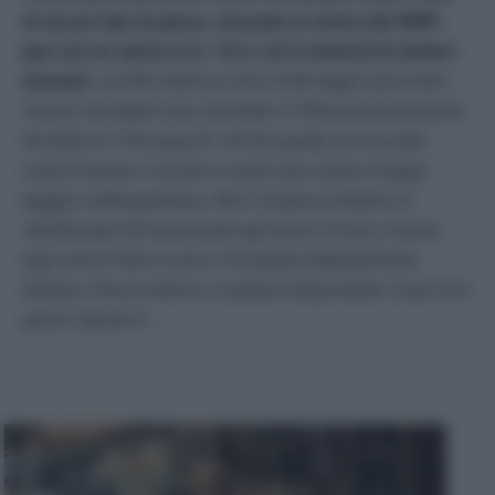
di alcuni tipi di pesca, secondo le stime del WWF,
pari ad un valore tra i 10 e i 23.5 miliardi di dollari
annuali.
La FAO riferisce che il 52% degli stock ittici
marini mondiali sono sfruttati, il 16% eccessivamente
sfruttati e il 7% esauriti. Anche quello arriva sulle
nostre tavole. E anche in quel caso siamo troppo
leggeri nell’acquistare. Non c’è pesce italiano in
vendita perché esauriamo gli stock ormai a marzo
ogni anno? Non è vero. C’è quello d’allevamento
italiano. Pesce ottimo e sempre disponibile. E poi c’è il
pesce “povero”…