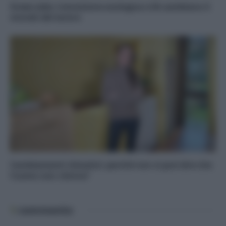
Green Jobs: transizione ecologica e IA cambiano il
mondo del lavoro
Cambiamenti climatici: perché non si può dire che
l’uomo non c’entra?
1
commento