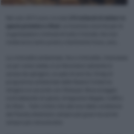
Nel solo 2013 sono circolati
213 miliardi di dollari in
specie protette e rifiuti
: un business enorme per le
organizzazioni criminali di tutto il mondo che non
molleranno tanto presto e facilmente l’osso, anzi…
La criminalità ambientale, l’eco-criminalità, chiamatela
un po’ come volete, è un fenomeno talmente in
ascesa da spingere, un paio di anni fa, l’Unep (il
programma ambientale delle Nazioni Unite) ha
stingere un accordo con l’Interpol. Bracconaggio,
contrabbando di specie, di legname illegale, traffico
di rifiuti… Tutti crimini che alla luce della condizione
del Pianeta diventano sempre più gravi ma anche
sempre più remunerativi.