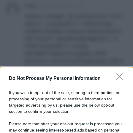
Priest
su
20 Gennaio 2017 12:55
Gummo · martedÃ¬, 20 novembre 2012, 10:52
amArt.1 – La proprietÃ Ã¨ il diritto di ogni
cittadino di godere e disporre della porzione di
beni che gli Ã¨ garantita dalla legge.Art.2 – Il
diritto di proprietÃ Ã¨ limitato
dal1&#82l7;obbligo di rispettare i diritti
altrui.Art.3 – Esso non puÃ² pregiudicare nÃ© la
sicurezza,nÃ© la libertÃ , nÃ© la proprietÃ dei
nostri simili.Art.4 – Ogni possesso ogni traffico
Do Not Process My Personal Information
che viola questi principi Ã¨ illecito e immorale.
If you wish to opt-out of the sale, sharing to third parties, or
processing of your personal or sensitive information for
targeted advertising by us, please use the below opt-out
section to confirm your selection.
Please note that after your opt-out request is processed you
may continue seeing interest-based ads based on personal
APPENA PUBBLICATI