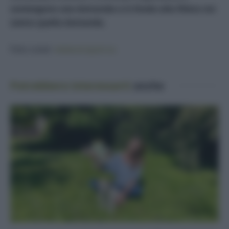
sostengono una domanda e in fondo alla filiera noi
siamo quella domanda.
Foto cover:
www.ecojust.su
Potrebbero interessarti
anche