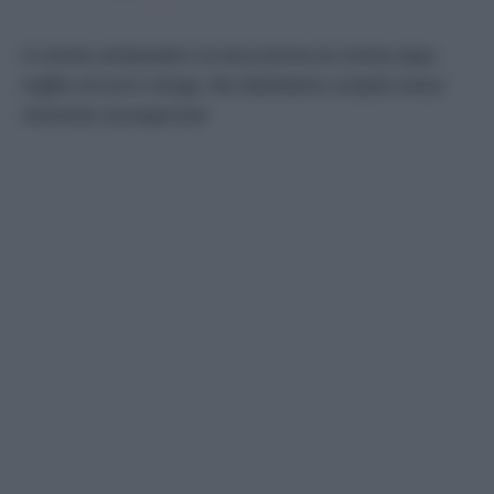
Il crimine ambientale è la terza forma di crimine dopo
traffico di armi e droga. Noi diventiamo complici senza
nemmeno accorgercene