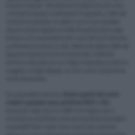
foreste tropicali. 100 miliardi di dollari è la cifra che i
criminali incassano trafficando in legname, il 30% del
commercio globale. Un albero su tre non avrebbe
dovuto essere tagliato e il 20% di questa emorragia
finisce in UE nonostante tutti i controlli che il Vecchio
continente ha messo in atto. Nella sola Italia il 40% del
legname destinato all’uso industriale. Il 90% del
territorio dei paesi da cui il legno tropicale proviene è
soggetto a taglio illegale, un vero cancro al polmone
verde del pianeta.
Ora, guardatevi attorno.
Ditemi quanti dei vostri
mobili o parquet sono certificati PEFC o FSC
.
Insomma, siete sicuri al 100% che il legno che vi
circonda sia certificato come proveniente da prelievi
sostenibili? Non credo. Sono certa che a tutti noi
pianga il cuore a immaginare le foreste amazzoniche