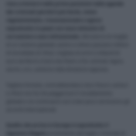
L’eco-crimine è nelle prime posizioni nelle agende
dei criminali perché è più facile, meno
regolamentato, transnazionale e agisce
soprattutto in paesi con tassi altissimi di
corruzione e caos istituzionale.
Attraverso le maglie
di un sistema globale caotico e diviso passano milioni
di tonnellate di rifiuti, migliaia di armi e miliardi di
euro da Nord a Sud e da Ovest a Est; animali, legno,
avorio, oro, carbone nella direzione opposta.
Tagliare foreste, contrabbandare cloro fluoro carburi
e rifiuti non fa che peggiorare il riscaldamento
globale e se continuerà così a ben poco serviranno gli
accordi internazionali.
Quello che arriva in Europa è soprattutto il
legname illegale
proveniente dal taglio criminale di