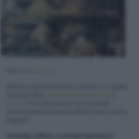
Foto:
www.scmp.com
Abbiamo acquistato il nostro cucciolo in un negozio
di animali? Bene.
Sapete da dove proviene quel
cucciolo
? Chi vi dice che non sia uno di quelli
disumanamente trasportati dall’est Europa a vostra
insaputa?
Domanda e offerta. I criminali rispondono e