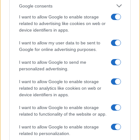
Google consents
I want to allow Google to enable storage
related to advertising like cookies on web or
device identifiers in apps.
I want to allow my user data to be sent to
Google for online advertising purposes.
I want to allow Google to send me
personalized advertising.
I want to allow Google to enable storage
related to analytics like cookies on web or
device identifiers in apps.
I want to allow Google to enable storage
related to functionality of the website or app.
I want to allow Google to enable storage
Facebook
Instagram
YouTube
TikTok
Threads
related to personalization.