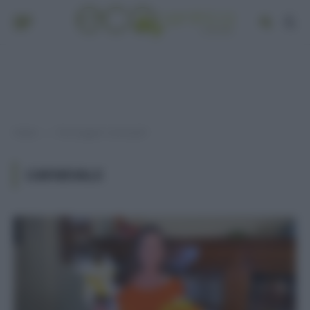
Home
Post taggati "carnevale"
»
CARNEVALE