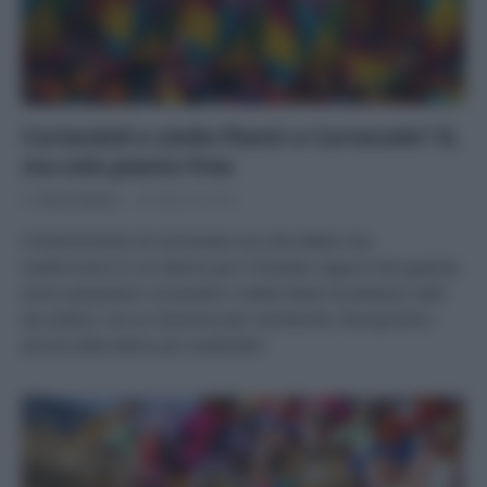
Coriandoli e stelle filanti a Carnevale? Sì,
ma solo plastic-free
Di
Tessa Gelisio
8 Febbraio 2023
Il divertimento di Carnevale non dovrebbe mai
trasformarsi in un danno per il Pianeta. Eppure da qualche
anno spopolano coriandoli e stelle filanti di plastica: belli
da vedere, ma un dramma per l’ambiente. Riscopriamo
alcune alternative più sostenibili.