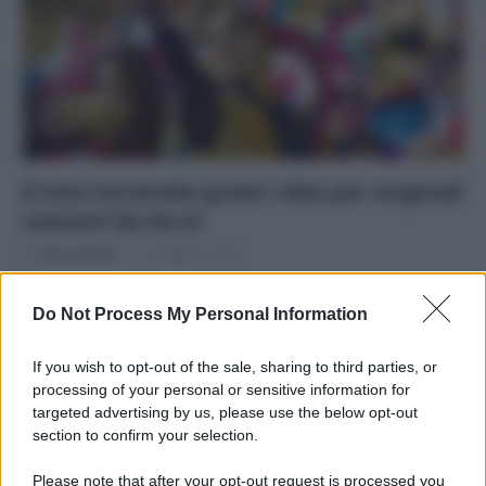
Il mio Carnevale green: idee per originali
costumi fai da te
Di
Tessa Gelisio
21 Febbraio 2020
Tanti spunti per un Carnevale fai da te, 100% ecologico,
Do Not Process My Personal Information
all’insegna del riciclo e del riuso! Il Carnevale è alle…
If you wish to opt-out of the sale, sharing to third parties, or
processing of your personal or sensitive information for
targeted advertising by us, please use the below opt-out
section to confirm your selection.
APPENA PUBBLICATI
Please note that after your opt-out request is processed you