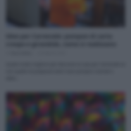
Idee per Carnevale: pompon di carta
crespa e girandole, come si realizzano
Di
Tessa Gelisio
24 Febbraio 2025
Quale modo migliore per decorare la casa per Carnevale se
non quello di preparare tanti maxi pompon colorati e
delle…