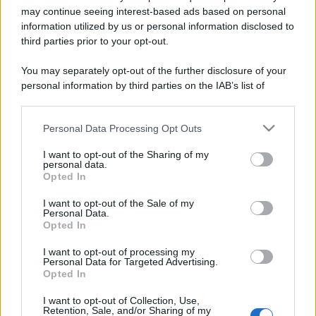
may continue seeing interest-based ads based on personal
Costume da buttare? Ecco 8 consigli per farlo durare di più
information utilized by us or personal information disclosed to
third parties prior to your opt-out.
Perché alcune maglie in cotone sono morbide e altre
ruvide? Ecco come sceglierle
You may separately opt-out of the further disclosure of your
personal information by third parties on the IAB’s list of
Il mare è davvero più pulito alle 8 o alle 18? Ecco quando
downstream participants.
fare il bagno
Personal Data Processing Opt Outs
This information may also be disclosed by us to third parties
Come pulire le foglie delle piante da appartamento dalla
on the IAB’s List of Downstream Participants that may further
polvere per aiutarle a fare la fotosintesi
I want to opt-out of the Sharing of my
disclose it to other third parties.
personal data.
Opted In
Sbrinare il freezer in pochi minuti: perché 2 millimetri di
Please note that this website/app uses one or more Google
ghiaccio aumentano del 20% i consumi
services and may gather and store information including but
I want to opt-out of the Sale of my
Personal Data.
not limited to your visit or usage behaviour. You may click to
Opted In
grant or deny consent to Google and its third-party tags to
use your data for below specified purposes in below Google
I want to opt-out of processing my
CO2WEB
consent section.
Personal Data for Targeted Advertising.
Opted In
I want to opt-out of Collection, Use,
Retention, Sale, and/or Sharing of my