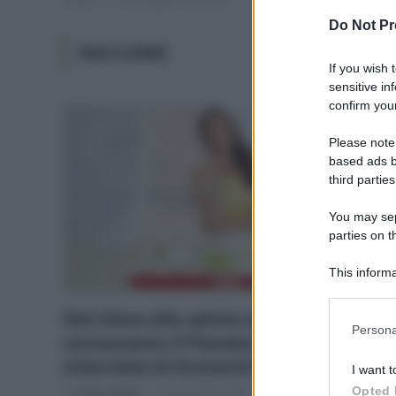
Do Not Pr
NUCLEARE
If you wish 
sensitive in
confirm your
Please note
based ads b
third parties
You may sepa
parties on t
This informa
Participants
Dal clima alla salute animale:
Please note
Persona
conosciamo il Pianeta con le
information 
deny consent
interviste di Ecocentrica On Air
I want t
in below Go
Opted 
Di
Tessa Gelisio
29 Dicembre 2022