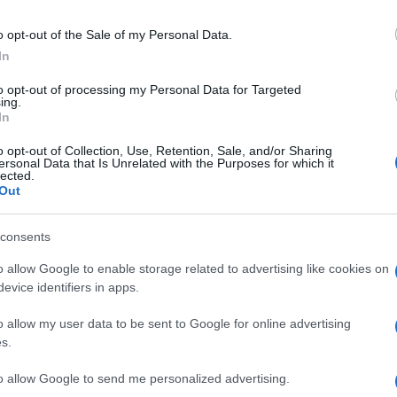
Il 2022 verrà ricordato come l’anno della grande crisi
energetica. Ma cosa è successo negli ultimi 12 mesi
o opt-out of the Sale of my Personal Data.
sul fronte dell’energia? Da una maggiore attenzione
In
alle rinnovabili fino al ritorno del nucleare nel dibattito
to opt-out of processing my Personal Data for Targeted
pubblico, ecco i traguardi raggiunti e gli ostacoli
ing.
ancora da superare.
In
o opt-out of Collection, Use, Retention, Sale, and/or Sharing
ersonal Data that Is Unrelated with the Purposes for which it
lected.
Out
consents
o allow Google to enable storage related to advertising like cookies on
evice identifiers in apps.
o allow my user data to be sent to Google for online advertising
s.
to allow Google to send me personalized advertising.