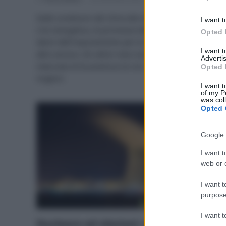
Dalle condizioni del clima alla siccità, passando per la
I want t
crisi energetica, le promesse della fusione nucleare, i
Opted 
danni dell’inquinamento per la nostra salute e molto
I want 
altro ancora. Gli ultimi mesi sono stati all’insegna delle
Advertis
interviste di Ecocentrica On Air: rivediamo insieme le
Opted 
migliori.
I want t
of my P
was col
Opted 
Google 
I want t
web or d
I want t
purpose
I want 
Nucleare ed elezioni: non farti