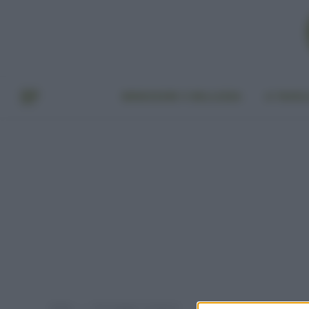
BENESSERE E BELLEZZA
A TAVO
Home
Post taggati "nucleare"
»