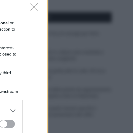
APPENA PUBBLICATI
sonal or
ection to
Costume da buttare? Ecco 8 consigli per farlo
durare di più
nterest-
Perché alcune maglie in cotone sono morbide e
closed to
altre ruvide? Ecco come sceglierle
Il mare è davvero più pulito alle 8 o alle 18? Ecco
 third
quando fare il bagno
Come pulire le foglie delle piante da appartamento
Downstream
dalla polvere per aiutarle a fare la fotosintesi
Sbrinare il freezer in pochi minuti: perché 2
er and store
millimetri di ghiaccio aumentano del 20% i
to grant or
consumi
ed purposes