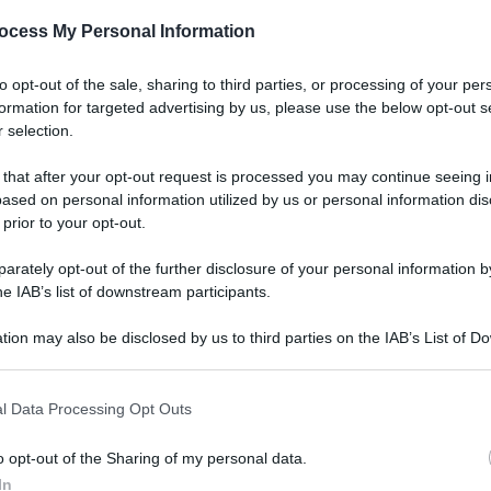
ocess My Personal Information
to opt-out of the sale, sharing to third parties, or processing of your per
formation for targeted advertising by us, please use the below opt-out s
 selection.
 that after your opt-out request is processed you may continue seeing i
ased on personal information utilized by us or personal information dis
 prior to your opt-out.
rately opt-out of the further disclosure of your personal information by
he IAB’s list of downstream participants.
tion may also be disclosed by us to third parties on the IAB’s List of 
 that may further disclose it to other third parties.
Energia: cosa è successo nell’anno
 that this website/app uses one or more Google services and may gath
l Data Processing Opt Outs
della crisi energetica
including but not limited to your visit or usage behaviour. You may click 
 to Google and its third-party tags to use your data for below specifi
Di
Tessa Gelisio
28 Dicembre 2022
o opt-out of the Sharing of my personal data.
ogle consent section.
In