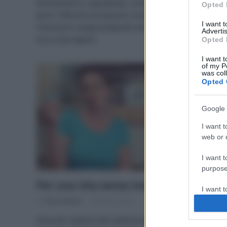
domestiche e, soprattutto, come riconoscere quello
Opted 
puro? Affinché sia davvero sostenibile, è infatti
I want 
necessario venga preparato secondo l’antica ricetta:
Advertis
ecco cosa sapere.
Opted 
I want t
of my P
was col
Opted 
Google 
I want t
web or d
I want t
purpose
Per una vita senza macchia – 2
I want 
Di
Tessa Gelisio
24 Marzo 2015
I want t
Secondo capitolo del vademecum che rende le
web or d