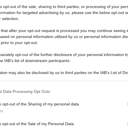
to opt-out of the sale, sharing to third parties, or processing of your per
formation for targeted advertising by us, please use the below opt-out s
 selection.
 that after your opt-out request is processed you may continue seeing i
ased on personal information utilized by us or personal information dis
 prior to your opt-out.
rately opt-out of the further disclosure of your personal information by
he IAB’s list of downstream participants.
tion may also be disclosed by us to third parties on the IAB’s List of 
 that may further disclose it to other third parties.
 that this website/app uses one or more Google services and may gath
l Data Processing Opt Outs
including but not limited to your visit or usage behaviour. You may click 
 to Google and its third-party tags to use your data for below specifi
Non c’è più il sapone di Marsiglia di
o opt-out of the Sharing of my personal data.
ogle consent section.
una volta
In
Di
Tessa Gelisio
4 Novembre 2015
5
o opt-out of the Sale of my Personal Data.