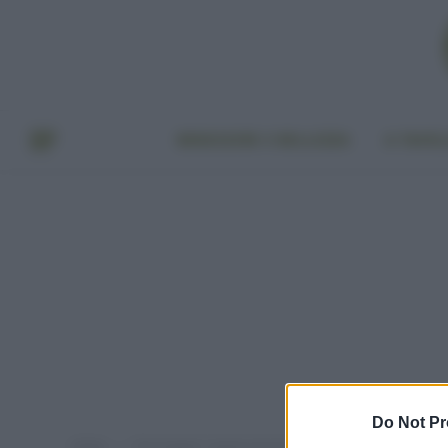
BENESSERE E BELLEZZA
A TAVO
Do Not Pr
Home
Post taggati "sapone di marsiglia"
»