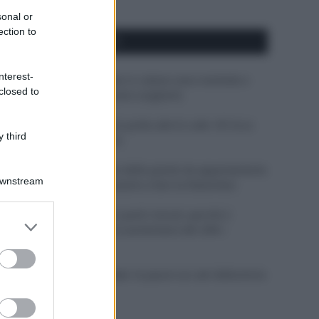
sonal or
ection to
APPENA PUBBLICATI
nterest-
Perché alcune maglie in cotone sono morbide e
closed to
altre ruvide? Ecco come sceglierle
Il mare è davvero più pulito alle 8 o alle 18? Ecco
 third
quando fare il bagno
Come pulire le foglie delle piante da appartamento
Downstream
dalla polvere per aiutarle a fare la fotosintesi
Sbrinare il freezer in pochi minuti: perché 2
er and store
millimetri di ghiaccio aumentano del 20% i
to grant or
consumi
ed purposes
Deodoranti per l’estate: le paure sui sali d’alluminio
sono giustificate?