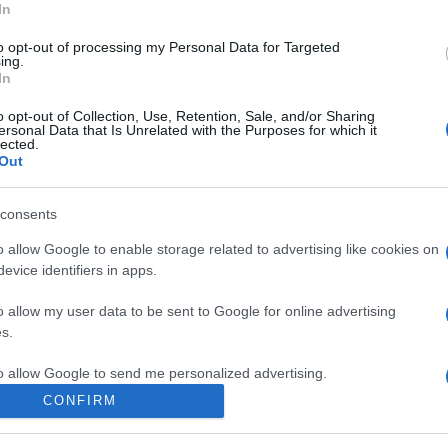
Dietro a una definizione una gran quantità di
In
formulazioni
to opt-out of processing my Personal Data for Targeted
ing.
In
o opt-out of Collection, Use, Retention, Sale, and/or Sharing
ersonal Data that Is Unrelated with the Purposes for which it
lected.
Out
consents
o allow Google to enable storage related to advertising like cookies on
evice identifiers in apps.
o allow my user data to be sent to Google for online advertising
s.
to allow Google to send me personalized advertising.
CONFIRM
o allow Google to enable storage related to analytics like cookies on
evice identifiers in apps.