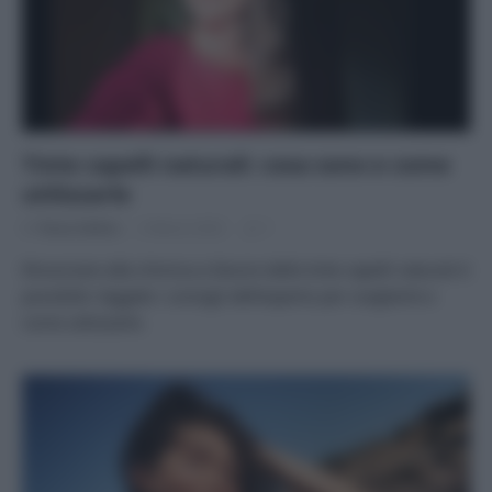
Tinte capelli naturali: cosa sono e come
utilizzarle
Di
Tessa Gelisio
3 Marzo 2022
1
Rinunciare alla chimica a favore delle tinte capelli naturali è
possibile: leggete i consigli dell’esperto per sceglierle e
come utilizzarle.