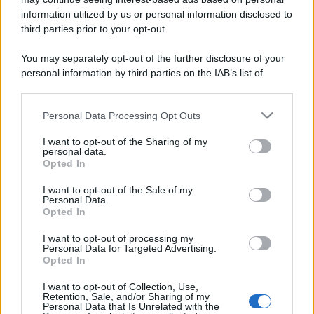
Costume da buttare? Ecco 8 consigli per farlo durare di più
information utilized by us or personal information disclosed to
third parties prior to your opt-out.
Perché alcune maglie in cotone sono morbide e altre
ruvide? Ecco come sceglierle
You may separately opt-out of the further disclosure of your
personal information by third parties on the IAB’s list of
Il mare è davvero più pulito alle 8 o alle 18? Ecco quando
downstream participants.
fare il bagno
Personal Data Processing Opt Outs
This information may also be disclosed by us to third parties
Come pulire le foglie delle piante da appartamento dalla
on the IAB’s List of Downstream Participants that may further
polvere per aiutarle a fare la fotosintesi
I want to opt-out of the Sharing of my
disclose it to other third parties.
personal data.
Opted In
Sbrinare il freezer in pochi minuti: perché 2 millimetri di
Please note that this website/app uses one or more Google
ghiaccio aumentano del 20% i consumi
services and may gather and store information including but
I want to opt-out of the Sale of my
Personal Data.
not limited to your visit or usage behaviour. You may click to
Opted In
grant or deny consent to Google and its third-party tags to
use your data for below specified purposes in below Google
I want to opt-out of processing my
CO2WEB
consent section.
Personal Data for Targeted Advertising.
Opted In
I want to opt-out of Collection, Use,
Retention, Sale, and/or Sharing of my
Personal Data that Is Unrelated with the