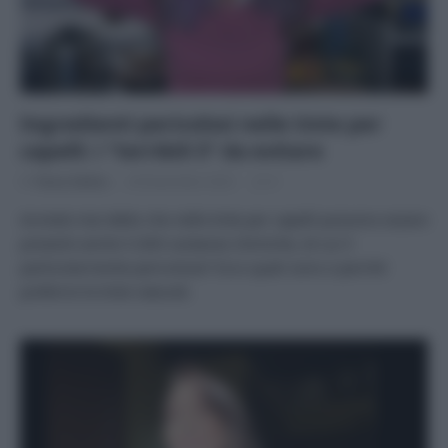
Ingredienti pericolosi nelle tinte per
capelli: i “terribili 5” da evitare
Di
Tessa Gelisio
28 Novembre 2023
4
Avreste mai detto che nelle tinte per capelli possono essere
presenti anche 5.000 sostanze chimiche, di cui 5
particolarmente pericolose? Ecco quali sono e perché
preferire le tinte naturali.