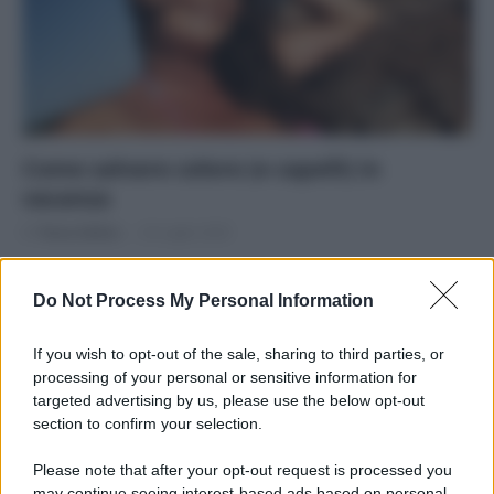
Come salvare colore (e capelli) in
vacanza
Di
Tessa Gelisio
24 Luglio 2020
I consigli dell’esperto e i prodotti naturali per proteggere i
capelli colorati da sole e salsedine Mesi di lockdown in…
Do Not Process My Personal Information
If you wish to opt-out of the sale, sharing to third parties, or
processing of your personal or sensitive information for
targeted advertising by us, please use the below opt-out
section to confirm your selection.
APPENA PUBBLICATI
Please note that after your opt-out request is processed you
may continue seeing interest-based ads based on personal