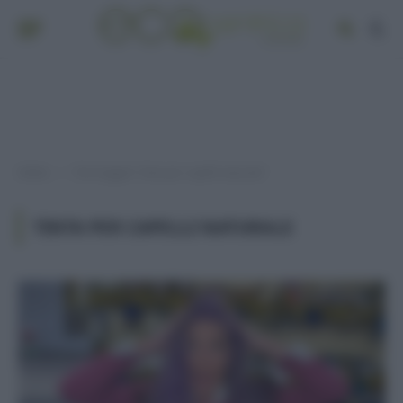
Home
Post taggati "tinta per capelli naturale"
»
TINTA PER CAPELLI NATURALE