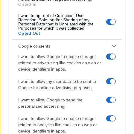
Opted In
CO2WEB
I want to opt-out of Collection, Use,
Retention, Sale, and/or Sharing of my
Personal Data that Is Unrelated with the
Purposes for which it was collected.
Opted Out
Google consents
I want to allow Google to enable storage
related to advertising like cookies on web or
device identifiers in apps.
I want to allow my user data to be sent to
Google for online advertising purposes.
I want to allow Google to send me
personalized advertising.
I want to allow Google to enable storage
related to analytics like cookies on web or
device identifiers in apps.