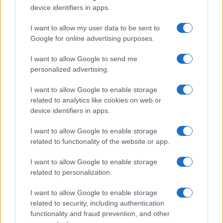
device identifiers in apps.
I want to allow my user data to be sent to
Google for online advertising purposes.
I want to allow Google to send me
personalized advertising.
I want to allow Google to enable storage
related to analytics like cookies on web or
device identifiers in apps.
I want to allow Google to enable storage
related to functionality of the website or app.
I want to allow Google to enable storage
Facebook
Instagram
YouTube
TikTok
Threads
related to personalization.
I want to allow Google to enable storage
related to security, including authentication
© 2026 Ecocentrica.it di TESSA SRL - P. IVA 07010600968 - sede legale:
functionality and fraud prevention, and other
Via Paradisino 5, 57016 Rosignano Marittimo (LI). Tutti i diritti