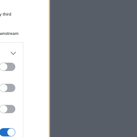
 third
Downstream
er and store
to grant or
ed purposes