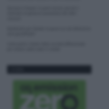
Sbrinare il freezer in pochi minuti: perché 2
millimetri di ghiaccio aumentano del 20% i
consumi
Deodoranti per l’estate: le paure sui sali d’alluminio
sono giustificate?
Come pulire i bidoni della raccolta differenziata
per evitare cattivi odori in estate
CO2WEB