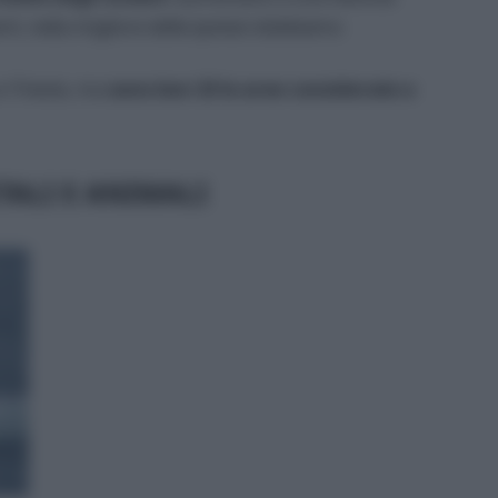
rti, nella migliore delle ipotesi dobbiamo
 e Trieste, ma
sono ben 33 le aree considerate a
TALI E ANIMALI