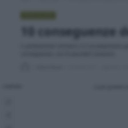
PUNTO DI VISTA
10 conseguenze d
I cambiamenti climatici e il riscaldamento g
conseguenze, con le possibili soluzioni.
Di
Adriano Mariani
6 Dicembre 2017
Aggiornato:
3 G
La più grande m
CONDIVIDI