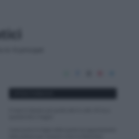
tici
 le 10 principali
APPENA PUBBLICATI
Il mare è davvero più pulito alle 8 o alle 18? Ecco
quando fare il bagno
Come pulire le foglie delle piante da appartamento
dalla polvere per aiutarle a fare la fotosintesi