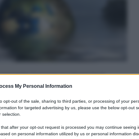
ce il proverbio. È ormai da circa 50 anni che gli
di come siano influenzati dall’uomo; la principale
ocess My Personal Information
tropiche, tanto che
la concentrazione è passata
ustriale alle 440 ppm del 2017
(il 18 aprile
to opt-out of the sale, sharing to third parties, or processing of your per
formation for targeted advertising by us, please use the below opt-out s
 selection.
ereologica mondiale) la temperatura media del
’epoca precedente alla rivoluzione industriale
 that after your opt-out request is processed you may continue seeing i
ased on personal information utilized by us or personal information dis
i definiscono il punto di non ritorno, oltre i quali