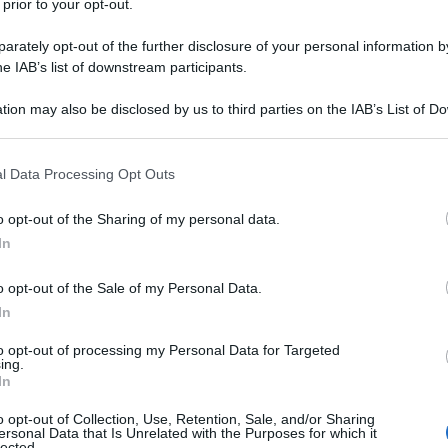
 prior to your opt-out.
rately opt-out of the further disclosure of your personal information by
he IAB’s list of downstream participants.
nno già iniziato a farsi sentire:
ecco un elenco
a pelle, e le conseguenze se non invertiamo la
tion may also be disclosed by us to third parties on the IAB’s List of 
 that may further disclose it to other third parties.
 that this website/app uses one or more Google services and may gath
l Data Processing Opt Outs
including but not limited to your visit or usage behaviour. You may click 
URE
 to Google and its third-party tags to use your data for below specifi
o opt-out of the Sharing of my personal data.
ogle consent section.
In
o opt-out of the Sale of my Personal Data.
In
to opt-out of processing my Personal Data for Targeted
ing.
In
o opt-out of Collection, Use, Retention, Sale, and/or Sharing
ersonal Data that Is Unrelated with the Purposes for which it
lected.