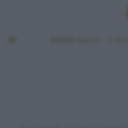
BENESSERE E BELLEZZA
A TAVO
Home
Punto di vista
10 conseguenze dei cambiamenti clim
»
»