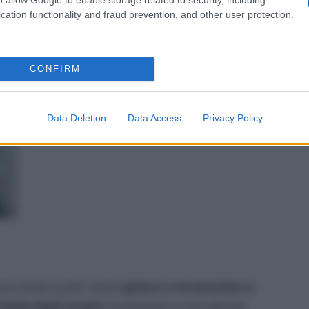
cation functionality and fraud prevention, and other user protection.
CONFIRM
Data Deletion
Data Access
Privacy Policy
ra di più ai poli, dove
i ghiacci e le banchise si
ivello degli oceani:
aumentano a una velocità