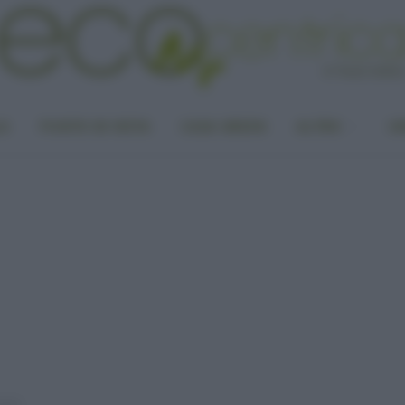
LA
PUNTO DI VISTA
CASA GREEN
ALTRO
UN
atici