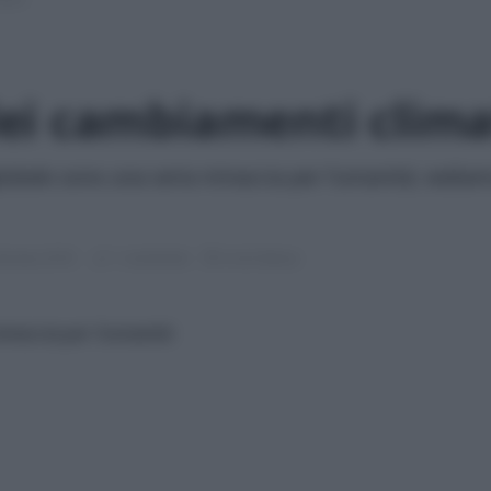
ei cambiamenti clima
lobale sono una seria minaccia per l'umanità; vediamo
ennaio 2018
1 commento
6 min lettura
inaccia per l’umanità