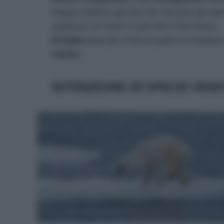
doppia rispetto agli anni ’90. Secondo gli espe
aspettarci un metro in più entro fine secolo.
In Italia
l’area più critica è quella tra Venezia
rischio
.
ESTINZIONE DI SPECIE VEGE