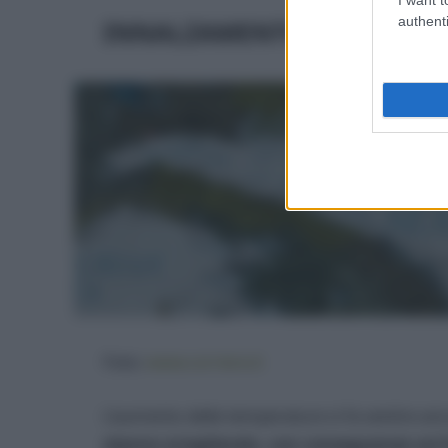
authenti
INNALZAMENTO DEI MARI
Foto:
www.corriere.it
L’aumento delle temperature si fa sentire anco
stanno sciogliendo, con conseguenze sul l