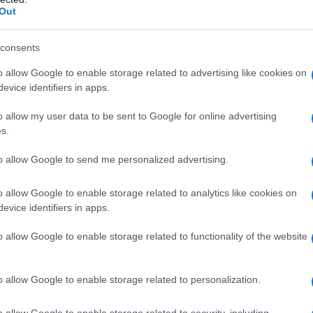
Out
consents
o allow Google to enable storage related to advertising like cookies on
evice identifiers in apps.
40°,
il 2017 ha battuto tutti i record, diventando
o allow my user data to be sent to Google for online advertising
l’anno più torrido dal 1800 a oggi
, come
s.
to allow Google to send me personalized advertising.
l caldo non scherza: la famosa ondata del 2003
 OMS).
o allow Google to enable storage related to analytics like cookies on
evice identifiers in apps.
ate change”
analizza i
rischi dovuti
entati dagli anni ’80: anche se riducessimo subito
o allow Google to enable storage related to functionality of the website
lla popolazione mondiale sarebbe comunque in
e non prendiamo provvedimenti. E anche noi italiani
o allow Google to enable storage related to personalization.
 “cottura”.
o allow Google to enable storage related to security, including