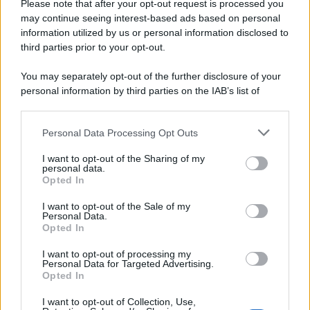
Please note that after your opt-out request is processed you
may continue seeing interest-based ads based on personal
APPENA PUBBLICATI
information utilized by us or personal information disclosed to
third parties prior to your opt-out.
Costume da buttare? Ecco 8 consigli per farlo durare di più
You may separately opt-out of the further disclosure of your
Perché alcune maglie in cotone sono morbide e altre
personal information by third parties on the IAB’s list of
ruvide? Ecco come sceglierle
downstream participants.
Il mare è davvero più pulito alle 8 o alle 18? Ecco quando
Personal Data Processing Opt Outs
This information may also be disclosed by us to third parties
fare il bagno
on the IAB’s List of Downstream Participants that may further
I want to opt-out of the Sharing of my
disclose it to other third parties.
personal data.
Come pulire le foglie delle piante da appartamento dalla
Opted In
Please note that this website/app uses one or more Google
polvere per aiutarle a fare la fotosintesi
services and may gather and store information including but
I want to opt-out of the Sale of my
Personal Data.
not limited to your visit or usage behaviour. You may click to
Sbrinare il freezer in pochi minuti: perché 2 millimetri di
Opted In
grant or deny consent to Google and its third-party tags to
ghiaccio aumentano del 20% i consumi
use your data for below specified purposes in below Google
I want to opt-out of processing my
consent section.
Personal Data for Targeted Advertising.
Opted In
CO2WEB
I want to opt-out of Collection, Use,