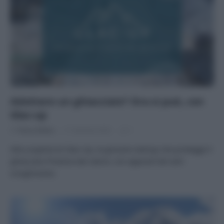
Adottare un ghiacciaio? Ora si può, con
Glac-up
Di
Tessa Gelisio
11 Gennaio 2022
1
Alla scoperta di Glac-Up, la giovane startup che protegge il
ghiacciaio Presena dal calore, con appositi teli anti-
scioglimento.