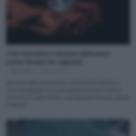
Crisi climatica e destino dell’uomo:
Lester Brown ha ragione?
Di
Tessa Gelisio
13 Ottobre 2022
Mai come nella scorsa estate i cambiamenti climatici si
sono resi tangibili. E mi sono perciò tornate in mente le
previsioni di Lester Brown: cosa dobbiamo fare per salvare
il Pianeta?