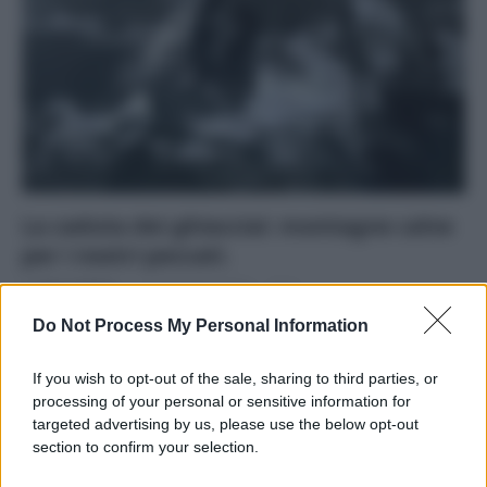
La caduta dei ghiacciai: montagne calve
per i nostri peccati.
Di
Tessa Gelisio
11 Dicembre 2014
2
Do Not Process My Personal Information
Mentre il mondo si interroga sul futuro del clima, il
riscaldamento globale spoglia le montagne di tutto il
If you wish to opt-out of the sale, sharing to third parties, or
mondo sciogliendo…
processing of your personal or sensitive information for
targeted advertising by us, please use the below opt-out
section to confirm your selection.