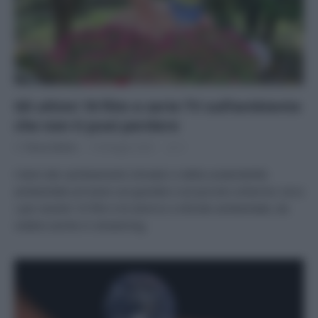
Gli ultimi 10 film e serie TV sull’ambiente
che non ti puoi perdere
Di
Tessa Gelisio
18 Maggio 2023
2
I temi dei cambiamenti climatici e della sostenibilità
ambientale arrivano sul grande e sul piccolo schermo: ecco
i più recenti 10 film e le serie tv a sfondo ambientale, da
vedere anche in streaming.