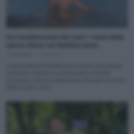
Surriscaldamento dei mari: i rischi delle
specie aliene nel Mediterraneo
Di
Tessa Gelisio
31 Luglio 2023
Le temperature del Mediterraneo si stanno velocemente
innalzando, rendendo le nostre acque un ambiente
favorevole a numerose specie aliene. Ma quali sono le più
diffuse e quali i rischi?