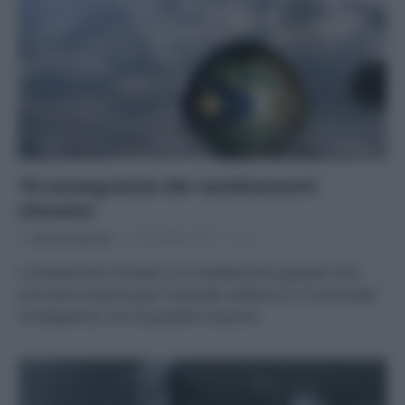
10 conseguenze dei cambiamenti
climatici
Di
Adriano Mariani
6 Dicembre 2017
1
I cambiamenti climatici e il riscaldamento globale sono
una seria minaccia per l’umanità; vediamo le 10 principali
conseguenze, con le possibili soluzioni.