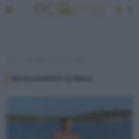
Home
Post taggati "riscaldamento globale"
»
RISCALDAMENTO GLOBALE