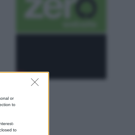
sonal or
ection to
nterest-
closed to