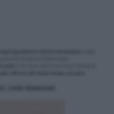
ta degli ingredienti è davvero brevissima
, a base
 arricchito da olio di mandorle dolci.
la pelle
e non ha un odore acre come i solventi di
uper efficace allo stesso tempo, mi piace.
ITE: COME RIMEDIARE