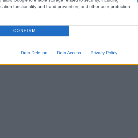
cation functionality and fraud prevention, and other user protection.
venti levasmalto, con o senza acetone
, perché
azione e aggressive su unghie e cuticole; ecco un
i prodotti in commercio.
CONFIRM
 ml)
Data Deletion
Data Access
Privacy Policy