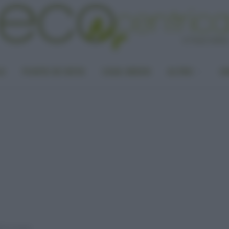
LA
PUNTO DI VISTA
CASA GREEN
ALTRO
UN
di in estate