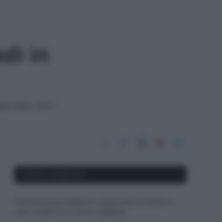
di in
e cura, con i
APPENA PUBBLICATI
Perché alcune maglie in cotone sono morbide e
altre ruvide? Ecco come sceglierle