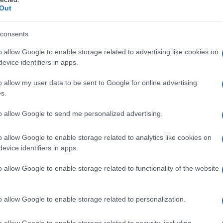
Out
 solito
, perché la pelle si secca facilmente, il sole
 inoltre unghie e pellicine crescono più
consents
a di applicare lo smalto, altrimenti la manicure
o allow Google to enable storage related to advertising like cookies on
evice identifiers in apps.
o allow my user data to be sent to Google for online advertising
canze ma non volete spendere
s.
 Vediamo insieme la beauty
to allow Google to send me personalized advertising.
 di mani e piedi in estate, con
o allow Google to enable storage related to analytics like cookies on
rimedi naturali per realizzarla a
evice identifiers in apps.
o allow Google to enable storage related to functionality of the website
TO
o allow Google to enable storage related to personalization.
e eliminare i residui di smalto: mai limitarsi a
o allow Google to enable storage related to security, including