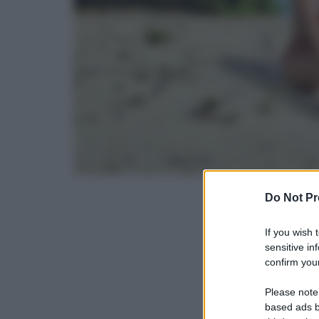
Do Not Pr
If you wish 
sensitive in
confirm your
Please note
based ads b