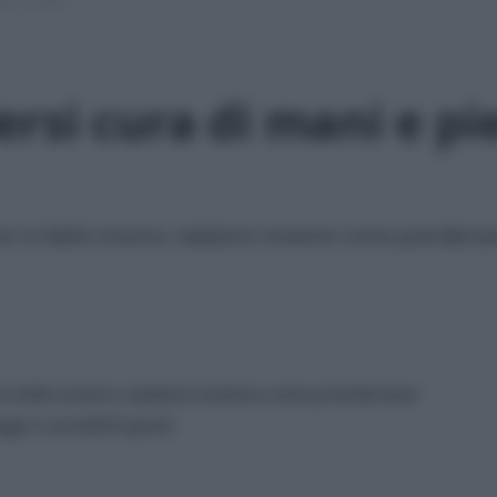
rsi cura di mani e pie
ono in bella mostra: vediamo insieme come prendersen
o in bella mostra: vediamo insieme come prendersene
ggi e i prodotti giusti.