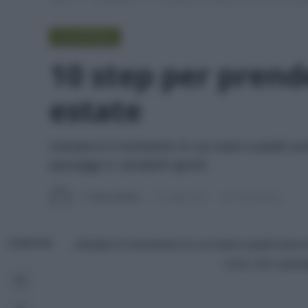
IN EVIDENZA
10 step per prende
estate
L'estate è il momento in cui mani e piedi s
passaggi e i prodotti giusti.
Di
Tessa Gelisio
14 Luglio 2023
9 min lettura
L’estate è il momento in cui mani e piedi son
CONDIVIDI
cura, con i passa