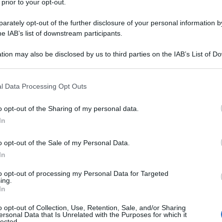
 prior to your opt-out.
rately opt-out of the further disclosure of your personal information by
he IAB’s list of downstream participants.
tion may also be disclosed by us to third parties on the IAB’s List of 
 that may further disclose it to other third parties.
 that this website/app uses one or more Google services and may gath
o durante la stagione estiva, quando sono
l Data Processing Opt Outs
including but not limited to your visit or usage behaviour. You may click 
 fanno più intensi! Il colore delle unghie non è
 to Google and its third-party tags to use your data for below specifi
o opt-out of the Sharing of my personal data.
ogle consent section.
sposta a raggi solari e agenti atmosferici.
In
 i piedi soffrano per calli, vesciche e talloni
o opt-out of the Sale of my Personal Data.
dine se la meta delle vacanze estive è il mare, ore
In
l trekking in montagna, più il cloro delle piscine
to opt-out of processing my Personal Data for Targeted
ing.
te speciali, li mettono a dura prova. Inoltre,
il
In
vi rinfrescanti, prodotti specifici che aiutano la
o opt-out of Collection, Use, Retention, Sale, and/or Sharing
he contrastano sudore e cattivi odori.
ersonal Data that Is Unrelated with the Purposes for which it
lected.