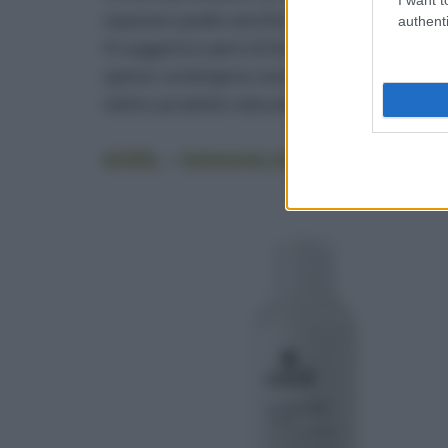
ripassare quello vecchio!
authenti
Vi suggerisco però di fare
attenzione ai sol
spesso contengono sostanze tossiche per inal
ottimo prodotto naturale, come alternativa a
AVRIL – Solvente dolce
(€ 8,13 / 200