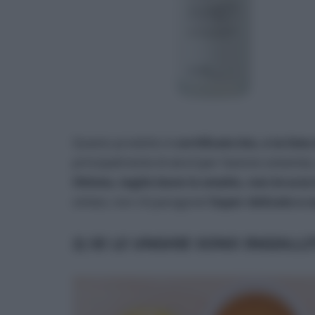
Questo prodotto è
certificato bio, e la lis
principalmente di alcol (per l’azione solvente),
Ottimo, toglie bene lo smalto, non brucia 
sintesi, non c’è paragone!
Super delicato e s
2) SE LE UNGHIE SONO INGIALL