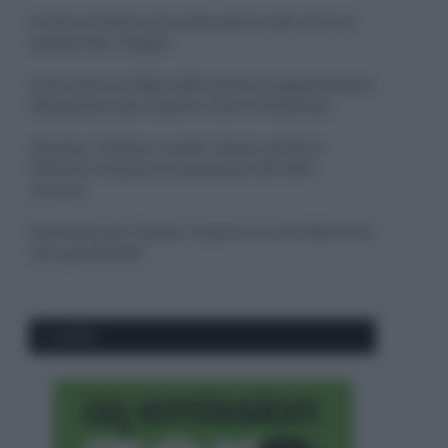
Il mare è davvero più pulito alle 8 o alle 18? Ecco
quando fare il bagno
Come pulire le foglie delle piante da appartamento
dalla polvere per aiutarle a fare la fotosintesi
Sbrinare il freezer in pochi minuti: perché 2
millimetri di ghiaccio aumentano del 20% i
consumi
Deodoranti per l’estate: le paure sui sali d’alluminio
sono giustificate?
CO2WEB