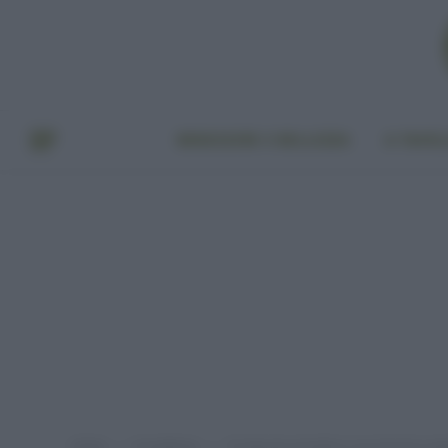
BENESSERE E BELLEZZA
A TAVO
Home
In evidenza
10 step per prendersi cura di mani e pie
»
»