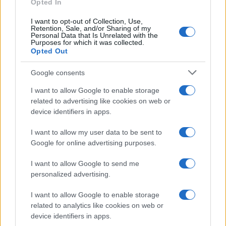
Opted In
CO2WEB
I want to opt-out of Collection, Use,
Retention, Sale, and/or Sharing of my
Personal Data that Is Unrelated with the
Purposes for which it was collected.
Opted Out
Google consents
I want to allow Google to enable storage
related to advertising like cookies on web or
device identifiers in apps.
I want to allow my user data to be sent to
Google for online advertising purposes.
I want to allow Google to send me
personalized advertising.
I want to allow Google to enable storage
related to analytics like cookies on web or
device identifiers in apps.