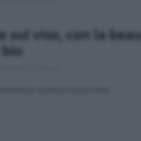
 sul viso, con la bea
 bio
2 Ottobre 2019
11 min lettura
e illuminante per contrastare le macchie cutanee