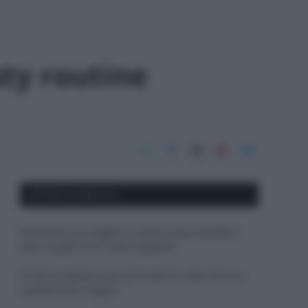
uty routine
APPENA PUBBLICATI
Perché alcune maglie in cotone sono morbide e
altre ruvide? Ecco come sceglierle
Il mare è davvero più pulito alle 8 o alle 18? Ecco
quando fare il bagno