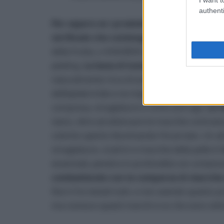
authenti
Per sapere se i prodotti che state sceglie
verificate che contengano alcuni ingredien
della frutta, o AHA/BHA (alfa-idrossiacidi e b
peeling.
La bava di lumaca
, pura o contenut
naturalmente ricca di acido glicolico, collage
dell’epidermide e ne migliorano l’elasticità: è 
compresa, smagliature e come anti-age.
La 
siano, oltre ad attenuare le macchie contrasta 
colorito spento illuminando l’incarnato. Un a
smagliature, cicatrici e macchie della pelle è l’
essenziali, penetra in profondità con un’azio
combattendo con la comparsa di macchie 
Non li ho testati tutti, e non avendo questo 
ma conosco questi marchi e so che sono otti