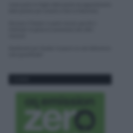
Come pulire le foglie delle piante da appartamento
dalla polvere per aiutarle a fare la fotosintesi
Sbrinare il freezer in pochi minuti: perché 2
millimetri di ghiaccio aumentano del 20% i
consumi
Deodoranti per l’estate: le paure sui sali d’alluminio
sono giustificate?
CO2WEB