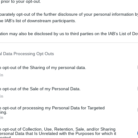
 prior to your opt-out.
rately opt-out of the further disclosure of your personal information by
he IAB’s list of downstream participants.
 all’abbronzatura, che ci regala un bel colorito
otti per la skin care, settembre è il momento in
tion may also be disclosed by us to third parties on the IAB’s List of 
 that may further disclose it to other third parties.
ir meno graditi che
molte donne si ritrovano
sono i principali responsabili
, quindi prendere
 that this website/app uses one or more Google services and may gath
l Data Processing Opt Outs
including but not limited to your visit or usage behaviour. You may click 
modo migliore per vederle insorgere a fine estate.
 to Google and its third-party tags to use your data for below specifi
ure è un rischio che aumenta con il passare
o opt-out of the Sharing of my personal data.
ogle consent section.
In
nano la produzione di radicali liberi, accelerando
 estetico non certo raro: si stima che in
o opt-out of the Sale of my Personal Data.
In
to opt-out of processing my Personal Data for Targeted
, è arrivato il momento di correre ai ripari. È vero
ing.
In
nare completamente, ma con tanta costanza e
) si possono ottenere ottimi risultati.
o opt-out of Collection, Use, Retention, Sale, and/or Sharing
ersonal Data that Is Unrelated with the Purposes for which it
 precisa:
lected.