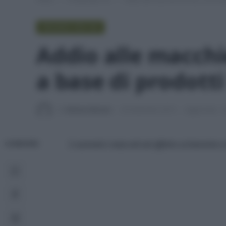
PROVATO PER VOI
Addio alle macchie
a base di prodotti
Di
Adriano Mariani
29 Settembre 2019
Aggiornato:
2
I cosmetici naturali ad effetto schiarente 
CONDIVIDI