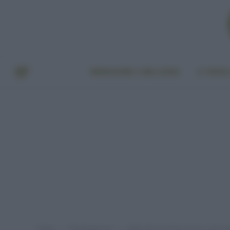
BENESSERE E BELLEZZA
A TAVO
Home
Provato per voi
Addio alle macchie sul viso, con la b
»
»