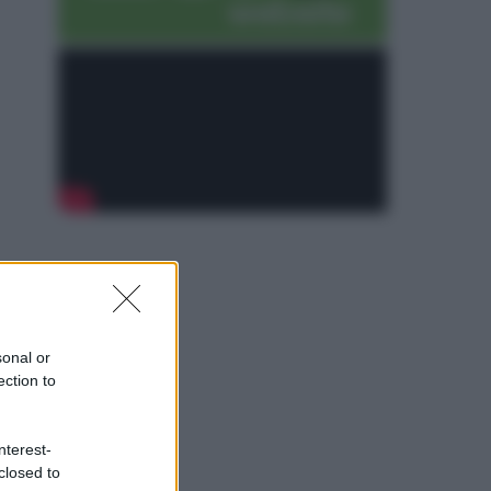
sonal or
ection to
nterest-
closed to