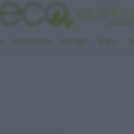
LA
PUNTO DI VISTA
CASA GREEN
ALTRO
UN
eauty routine a base di prodotti bio