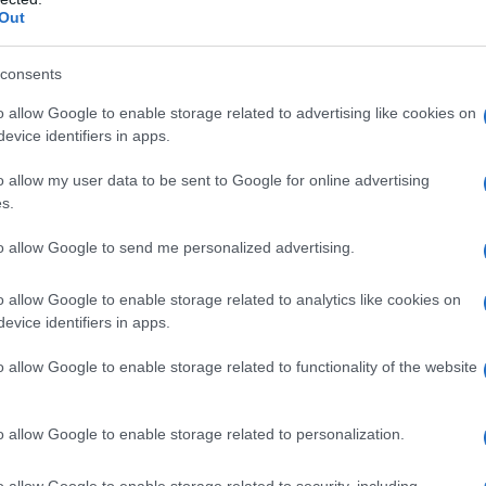
Out
, olio, mousse, ma non gel schiumogeni: non
consents
o allow Google to enable storage related to advertising like cookies on
eme schiarenti. Utilizzate sieri specifici sulle
evice identifiers in apps.
 idratante e lenitiva oppure illuminante, che
o allow my user data to be sent to Google for online advertising
so; se invece le macchie sono molto diffuse,
s.
risca tutto il viso.
to allow Google to send me personalized advertising.
nti più “strong”, come gli esfolianti: stimolare il
e gli strati di pelle più scura e ad esporre quella
o allow Google to enable storage related to analytics like cookies on
 esfolianti meccanici, i classici scrub con i granuli
evice identifiers in apps.
er il viso che ho provato di recente), o i peeling
o allow Google to enable storage related to functionality of the website
la frutta, che agiscono sulle cellule della pelle per
o allow Google to enable storage related to personalization.
solare: assottigliando la pelle, il rischio è che si
o allow Google to enable storage related to security, including