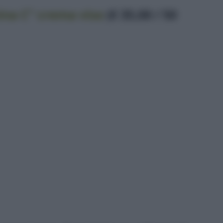
na C” crema viso
(€ 35,00 / 50