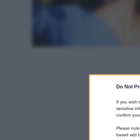
Do Not Pr
If you wish 
sensitive in
confirm your
Please note
based ads b