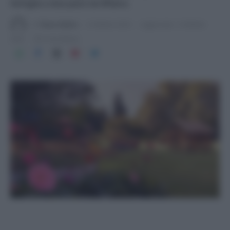
famiglia a due passi da Milano.
Di
Tessa Gelisio
6 Ottobre 2025
Aggiornato:
6 Ottobre
2025
4 min lettura