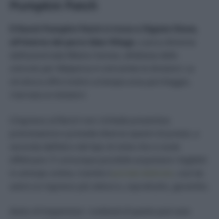
Pumpkin Patch
Il Ranch Pumpkin Patch si trova a Olgiate Olona,
all’interno del parco Idea Village
, a poca distanza
dall’autostrada Milano-Varese, all’altezza dello
svincolo per Malpensa in entrambe le direzioni. La
struttura offre inoltre un’ampia area parcheggio,
riservata ai visitatori.
L’ingresso al Ranch non richiede preventiva
prenotazione e prevede diverse opzioni di prezzo, a
seconda dell’età e del tipo di visita che si vuole
effettuare. È comunque possibile acquistare i biglietti
in anticipo online, tramite il
portale dedicato
, così da
avere un ingresso più veloce e, soprattutto, garantito.
Avviso di trasparenza: i contenuti di questo post sono