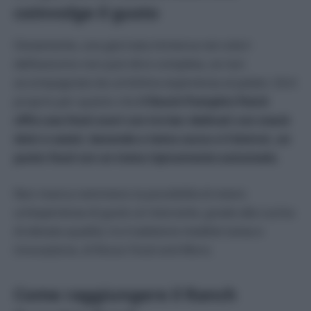
coinvolge il gusto
Ovviamente, una giornata immersa nei colori
dell’autunno non può dirsi completa, se non
accompagnata da un’ottima esperienza al palato. Ed è
proprio per questo che
il Ranch Pumpkin Patch
offre una food court con tre bar dedicati con snack
dolci e salati, bevande a tema zucca e il bistrot, un
punto food con un menu tipicamente autunnale.
Non manca nemmeno la possibilità di vivere
un’esperienza di gusto al ristorante, grazie alla cucina
di elevata qualità, tra tradizione mediterranea e
innovazione, di Rosso Food and More.
Come raggiungere il Ranch