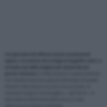
Con giornate che offrono ancora un piacevole
tepore, e la natura che si tinge di magnifici colori, è
arrivata una delle stagioni più amate dai più
piccoli: l’autunno
. È infatti proprio in questo periodo
che i bambini possono passare del tempo di qualità
immersi nella natura, tra una corsa sui prati, un
momento di gioco con la paglia o – perché no – la
decorazione dell’immancabile zucca, in vista
dell’ormai imminente Halloween.