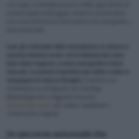
e di svago. Le famiglie possono infatti approfittare di
comodi angoli ombreggiati, dotati di comodi lettini,
così come ammirare le decorazioni e le scenografie a
tema autunnale.
E per gli irriducibili dello smartphone, la natura in
autunno diventa social: con la bellezza dei colori
tipici della stagione, e tante scenografie a tema
naturale, la location è perfetta per selfie e video in
compagnia di tutta la famiglia
. E basterà una
condivisione su Instagram con l’hashtag
#ideavillageranch, taggando l’account
@ideavillageolgiate
, per vedere ripubblicati i
contenuti più originali.
Un percorso autunnale che