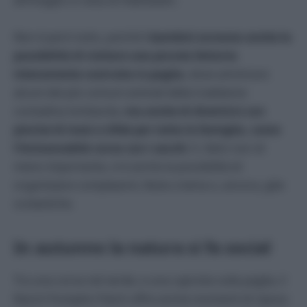
all’intaglio in vista di Halloween.
Non è però tutto, poiché
i bambini avranno anche la
possibilità di visitare una piccola fattoria
interamente costruita in paglia
, dove ammirare
alcuni dei più comuni animali della tradizione
contadina lombarda,
ma anche di divertirsi con
piscine di mais e sfide per tutta la famiglia, come
l’immancabile corsa con i sacchi
. E, fatto non di
meno importante, vi è anche la possibilità di
organizzare compleanni, feste a tema o, ancora, gite
scolastiche.
In autunno la natura si fa social
Tra una corsa nel verde, e una capriola sulla paglia, il
Ranch Pumpkin Patch offre anche momenti di riposo