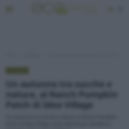
Home
EcoViaggi
Un autunno tra zucche e natura, al Ranch Pumpkin Patch di Idea Village
»
»
ECOVIAGGI
Un autunno tra zucche e
natura, al Ranch Pumpkin
Patch di Idea Village
Un autunno tra zucche e natura, al Ranch Pumpkin
Patch di Idea Village: tante attività per bambini e