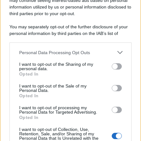
may continue seeing interest-based ads based on personal
information utilized by us or personal information disclosed to
Il mare è davvero più pulito alle 8 o alle 18? Ecco quando
third parties prior to your opt-out.
fare il bagno
You may separately opt-out of the further disclosure of your
Come pulire le foglie delle piante da appartamento dalla
personal information by third parties on the IAB’s list of
polvere per aiutarle a fare la fotosintesi
downstream participants.
Sbrinare il freezer in pochi minuti: perché 2 millimetri di
Personal Data Processing Opt Outs
This information may also be disclosed by us to third parties
ghiaccio aumentano del 20% i consumi
on the IAB’s List of Downstream Participants that may further
I want to opt-out of the Sharing of my
disclose it to other third parties.
personal data.
Deodoranti per l’estate: le paure sui sali d’alluminio sono
Opted In
Please note that this website/app uses one or more Google
giustificate?
services and may gather and store information including but
I want to opt-out of the Sale of my
Personal Data.
not limited to your visit or usage behaviour. You may click to
Come pulire i bidoni della raccolta differenziata per evitare
Opted In
grant or deny consent to Google and its third-party tags to
cattivi odori in estate
use your data for below specified purposes in below Google
I want to opt-out of processing my
consent section.
Personal Data for Targeted Advertising.
Opted In
CO2WEB
I want to opt-out of Collection, Use,
Retention, Sale, and/or Sharing of my
Personal Data that Is Unrelated with the