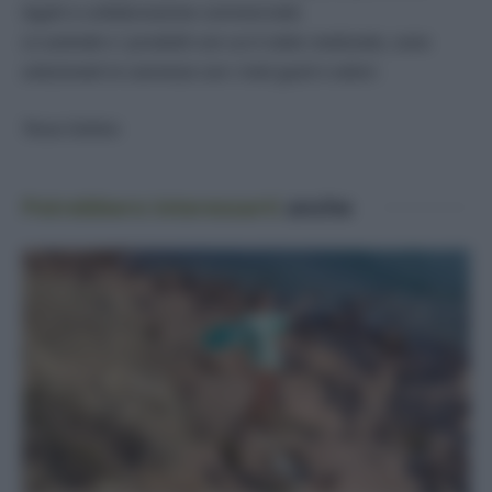
legati a collaborazione commerciale.
Le aziende e i prodotti con cui è stato realizzato, sono
selezionati in coerenza con i miei gusti e valori.
Tessa Gelisio
Potrebbero interessarti
anche