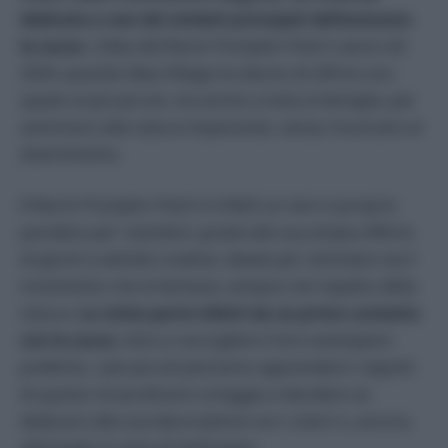
dedicata a uno dei simboli principali dell’autunno:
la zucca.
L’idea del Ranch Pumpkin Patch nasce nel
2024, quando Idea Village ha deciso di offrire uno
spazio ai più piccoli, ma anche a tutta la famiglia, per
avvicinarsi alla natura imparando, senza rinunciare al
divertimento.
Il Ranch Pumpkin Patch è infatti un vero e proprio
paradiso per i bambini, grazie alla sua ampia offerta
di giochi e attività creative, ideate per stimolare sia il
movimento che la fantasia, sempre nel rispetto della
natura.
La visita parte infatti da un primo contatto
con la zucca
: oltre a raccogliere il loro esemplare
preferito, i più piccoli potranno apprendere i segreti
di questo straordinario ortaggio e decidere se
dedicarsi alla sua decorazione con i colori o, ancora,