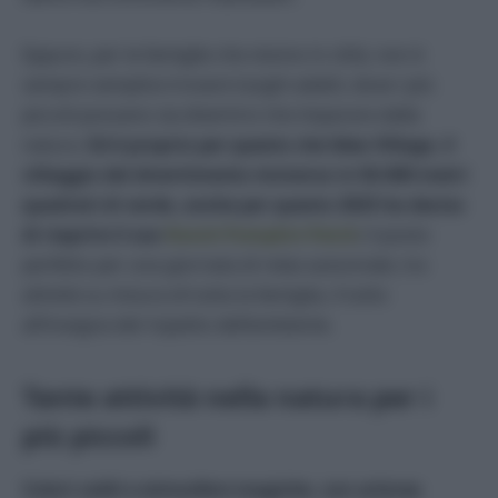
Eppure, per le famiglie che vivono in città, non è
sempre semplice trovare luoghi adatti, dove i più
piccoli possano sia divertirsi che imparare dalla
natura.
Ed è proprio per questo che Idea Village, il
villaggio del divertimento immerso in 50.000 metri
quadrati di verde, anche per questo 2025 ha deciso
di riaprire il suo
Ranch Pumpkin Patch
:
il posto
perfetto per una giornata di relax autunnale, tra
attività su misura di tutta la famiglia, il tutto
all’insegna del rispetto dell’ambiente.
Tante attività nella natura per i
più piccoli
Colori caldi e atmosfere magiche, con un’area