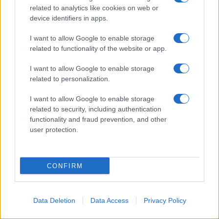
related to analytics like cookies on web or
device identifiers in apps.
I want to allow Google to enable storage
related to functionality of the website or app.
I want to allow Google to enable storage
related to personalization.
I want to allow Google to enable storage
related to security, including authentication
functionality and fraud prevention, and other
user protection.
Facebook
Instagram
YouTube
TikTok
Threads
CONFIRM
© 2026 Ecocentrica.it di TESSA SRL - P. IVA 07010600968 - sede legale:
Via Paradisino 5, 57016 Rosignano Marittimo (LI). Tutti i diritti
riservati.
Preferenze Privacy
Data Deletion
Data Access
Privacy Policy
Questo blog non è una testata giornalistica registrata, in quanto