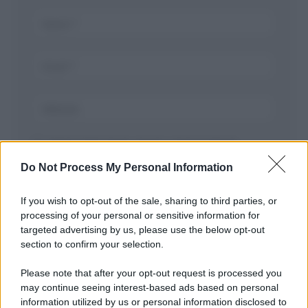
Salva il mio nome, email, e sito in questo
browser per la prossima volta che commento.
Do Not Process My Personal Information
If you wish to opt-out of the sale, sharing to third parties, or
processing of your personal or sensitive information for
targeted advertising by us, please use the below opt-out
section to confirm your selection.
Please note that after your opt-out request is processed you
may continue seeing interest-based ads based on personal
APPENA PUBBLICATI
information utilized by us or personal information disclosed to