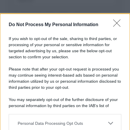
Salva il mio nome, email, e sito in questo
browser per la prossima volta che commento.
Do Not Process My Personal Information
If you wish to opt-out of the sale, sharing to third parties, or
processing of your personal or sensitive information for
targeted advertising by us, please use the below opt-out
section to confirm your selection.
Please note that after your opt-out request is processed you
may continue seeing interest-based ads based on personal
APPENA PUBBLICATI
information utilized by us or personal information disclosed to
third parties prior to your opt-out.
Costume da buttare? Ecco 8 consigli per farlo durare di più
You may separately opt-out of the further disclosure of your
Perché alcune maglie in cotone sono morbide e altre
personal information by third parties on the IAB’s list of
ruvide? Ecco come sceglierle
downstream participants.
Il mare è davvero più pulito alle 8 o alle 18? Ecco quando
Personal Data Processing Opt Outs
This information may also be disclosed by us to third parties
fare il bagno