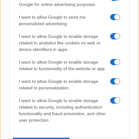
Google for online advertising purposes.
I want to allow Google to send me
personalized advertising.
I want to allow Google to enable storage
related to analytics like cookies on web or
device identifiers in apps.
I want to allow Google to enable storage
related to functionality of the website or app.
I want to allow Google to enable storage
Facebook
Instagram
YouTube
TikTok
Threads
related to personalization.
I want to allow Google to enable storage
related to security, including authentication
© 2026 Ecocentrica.it di TESSA SRL - P. IVA 07010600968 - sede legale:
functionality and fraud prevention, and other
Via Paradisino 5, 57016 Rosignano Marittimo (LI). Tutti i diritti
user protection.
riservati.
Preferenze Privacy
Questo blog non è una testata giornalistica registrata, in quanto