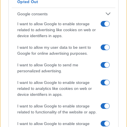
Opted Out
Google consents
I want to allow Google to enable storage
related to advertising like cookies on web or
device identifiers in apps.
I want to allow my user data to be sent to
Google for online advertising purposes.
I want to allow Google to send me
personalized advertising.
I want to allow Google to enable storage
related to analytics like cookies on web or
device identifiers in apps.
I want to allow Google to enable storage
related to functionality of the website or app.
I want to allow Google to enable storage