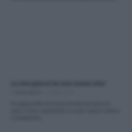
La mia giacca ha una nuova vita!
Di
Adriano Mariani
6 Febbraio 2019
Ho appena dato una nuova vita alla mia giacca di
quasi 10 anni, acquistando un nuovo “guscio” esterno
e mantenendo…