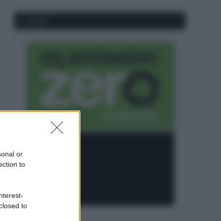
CO2WEB
sonal or
ection to
nterest-
closed to