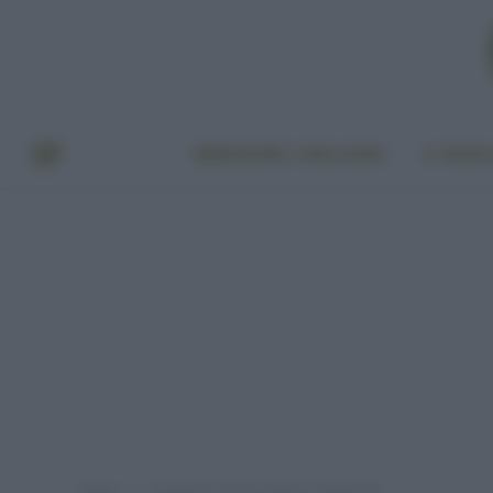
BENESSERE E BELLEZZA
A TAVO
Home
Categoria: "Green Fashion" (Pagina 8)
»