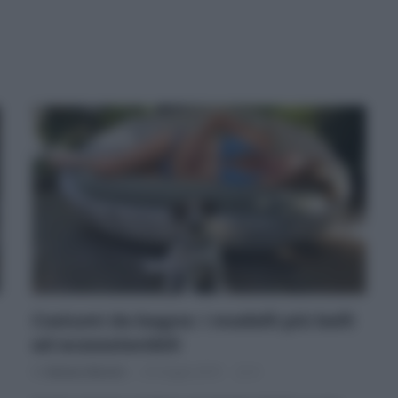
Costumi da bagno: i modelli più belli
ed ecosostenibili
Di
Adriano Mariani
25 Giugno 2019
4