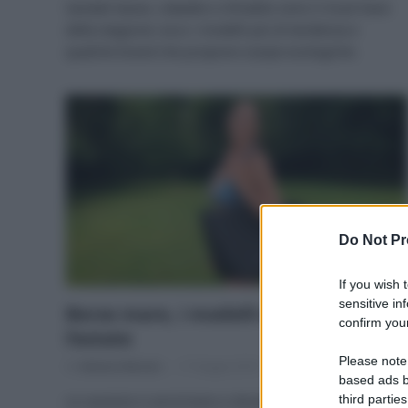
Sandali basse, ciabatte e infradito sono il must have
della stagione: ecco i modelli più di tendenza e
qualche brand che propone scarpe ecologiche.
Do Not Pr
If you wish 
sensitive in
Borse mare, i modelli eco-chic per
confirm your
l’estate
Please note
Di
Adriano Mariani
17 Giugno 2019
1
based ads b
third parties
Le vacanze si avvicinano e dovete scegliere la borsa