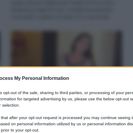
Quale costume scegliere per l’estate 2019? La vera
tendenza di stagione sono i modelli ecosostenibili,
come quelli in plastica riciclata. Ecco i più trendy.
ocess My Personal Information
to opt-out of the sale, sharing to third parties, or processing of your per
formation for targeted advertising by us, please use the below opt-out s
T-shirt, top e canotte: le tendenze
 selection.
moda in chiave green
 that after your opt-out request is processed you may continue seeing i
Di
Adriano Mariani
29 Maggio 2019
ased on personal information utilized by us or personal information dis
 prior to your opt-out.
Ecco le tendenze della moda per la primavera estate