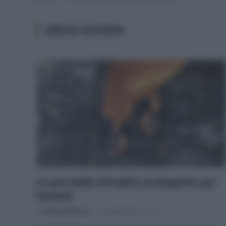
GREEN FASHION
Le più belle infradito ecologiche per
l’estate
Di
Adriano Mariani
2 Luglio 2019
1