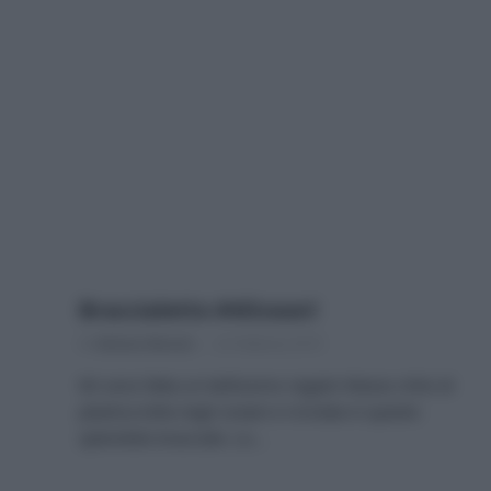
Braccialetto #4Ocean!
Di
Adriano Mariani
22 Febbraio 2019
Mi sono fatta un bellissimo regalo! Mezzo chilo di
plastica tolta negli oceani e riciclata in questo
splendido bracciale. Lo…