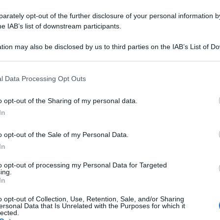
2019: quali sono le t-shirt da indossare tra le proposte
rately opt-out of the further disclosure of your personal information by
di marchi e capsule collection ecosostenibili.
he IAB’s list of downstream participants.
tion may also be disclosed by us to third parties on the IAB’s List of 
 that may further disclose it to other third parties.
 that this website/app uses one or more Google services and may gath
l Data Processing Opt Outs
including but not limited to your visit or usage behaviour. You may click 
 to Google and its third-party tags to use your data for below specifi
o opt-out of the Sharing of my personal data.
ogle consent section.
In
o opt-out of the Sale of my Personal Data.
In
Le scarpe di Adidas fatte con la
to opt-out of processing my Personal Data for Targeted
ing.
plastica raccolta dal mare e le altre
In
sneakers sostenibili
o opt-out of Collection, Use, Retention, Sale, and/or Sharing
Di
Adriano Mariani
2 Maggio 2019
2
ersonal Data that Is Unrelated with the Purposes for which it
lected.