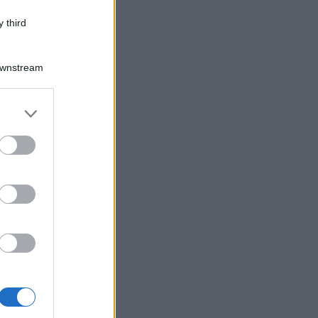
 third
Downstream
er and store
to grant or
ed purposes