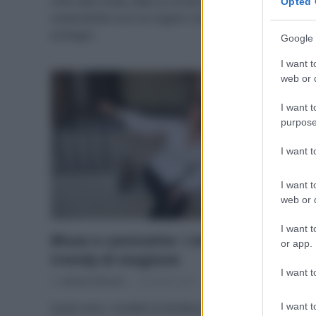
Oltre alla moda, date un occhio anche alla
Opted 
sostenibilità: ecco le migliori marche e i modelli
ecologici.
Google 
I want t
web or d
I want t
purpose
I want 
I want t
web or d
I want t
Bluse e camicette: i modelli più
or app.
trendy di stagione
I want t
Di
Adriano Mariani
23 Aprile 2019
I want t
Quali sono i modelli di tendenza per bluse e camicie?