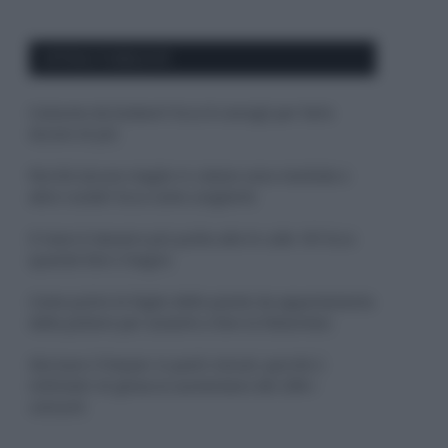
APPENA PUBBLICATI
Costume da buttare? Ecco 8 consigli per farlo
durare di più
Perché alcune maglie in cotone sono morbide e
altre ruvide? Ecco come sceglierle
Il mare è davvero più pulito alle 8 o alle 18? Ecco
quando fare il bagno
Come pulire le foglie delle piante da appartamento
dalla polvere per aiutarle a fare la fotosintesi
Sbrinare il freezer in pochi minuti: perché 2
millimetri di ghiaccio aumentano del 20% i
consumi