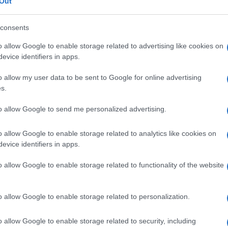
Out
Le sneakers di Adidas in plastica riciclata hanno avuto
un enorme successo ma non sono le uniche scarpe
eco: ecco le migliori in base ai trend di stagione.
consents
o allow Google to enable storage related to advertising like cookies on
evice identifiers in apps.
o allow my user data to be sent to Google for online advertising
s.
to allow Google to send me personalized advertising.
o allow Google to enable storage related to analytics like cookies on
evice identifiers in apps.
o allow Google to enable storage related to functionality of the website
Le borse (ecologiche) più belle per la
primavera estate 2019
o allow Google to enable storage related to personalization.
Di
Adriano Mariani
9 Aprile 2019
3
o allow Google to enable storage related to security, including
Scopriamo insieme le principali tendenze moda di